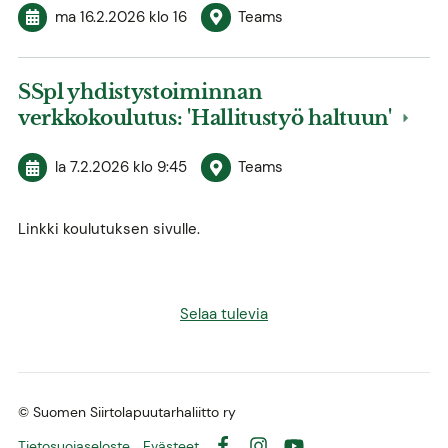
ma 16.2.2026
klo 16
Teams
SSpl yhdistystoiminnan
verkkokoulutus: 'Hallitustyö haltuun'
la 7.2.2026
klo 9:45
Teams
Linkki koulutuksen sivulle.
Selaa tulevia
©
Suomen Siirtolapuutarhaliitto ry
Tietosuojaseloste
Evästeet