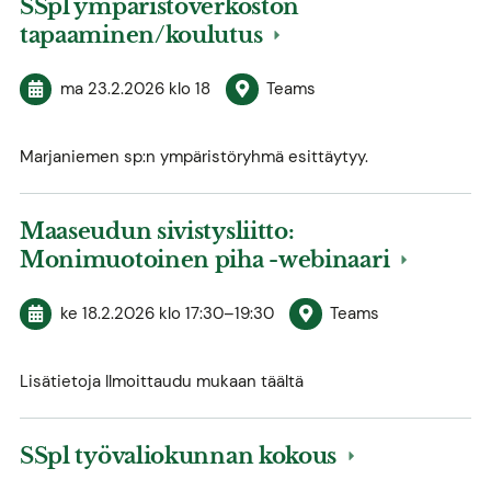
SSpl ympäristöverkoston
tapaaminen/koulutus
ma 23.2.2026
klo 18
Teams
Marjaniemen sp:n ympäristöryhmä esittäytyy.
Maaseudun sivistysliitto:
Monimuotoinen piha -webinaari
ke 18.2.2026
klo 17:30
–
19:30
Teams
Lisätietoja Ilmoittaudu mukaan täältä
SSpl työvaliokunnan kokous