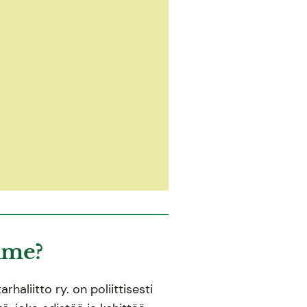
mme?
haliitto ry. on poliittisesti