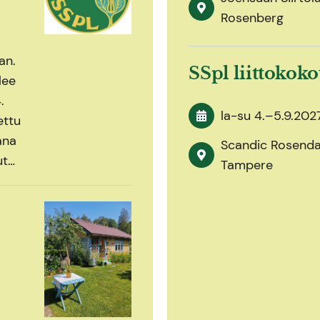
Rosenberg
an.
SSpl liittokok
lee
.
la-su
4.
–
5.9.202
ettu
ana
Scandic Rosendah
ut…
Tampere