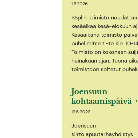
1.6.2026
SSpl:n toimisto noudattaa
kesäaikaa kesä-elokuun aj
Kesäaikana toimisto palve
puhelimitse ti-to klo. 10-14
Toimisto on kokonaan sulj
heinäkuun ajan. Tuona aik
toimistoon soitetut puhel
Joensuun
kohtaamispäivä
16.5.2026
Joensuun
siirtolapuutarhayhdistys