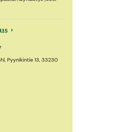
ous
7
l, Pyynikintie 13, 33230