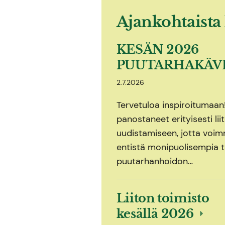
Ajankohtaista 
KESÄN 2026
PUUTARHAKÄV
2.7.2026
Tervetuloa inspiroitumaa
panostaneet erityisesti li
uudistamiseen, jotta voimm
entistä monipuolisempia t
puutarhanhoidon…
Liiton toimisto
kesällä 2026