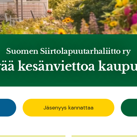
Suomen Siirtolapuutarhaliitto ry
ää kesänviettoa kaup
Jäsenyys kannattaa