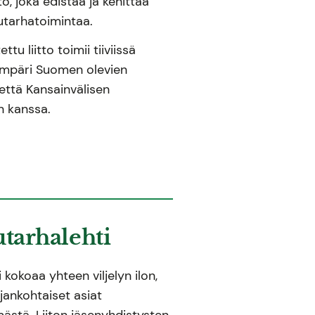
ö, joka edistää ja kehittää
tarhatoimintaa.
u liitto toimii tiiviissä
ympäri Suomen olevien
että Kansainvälisen
on kanssa.
utarhalehti
 kokoaa yhteen viljelyn ilon,
ajankohtaiset asiat
mästä. Liiton jäsenyhdistysten