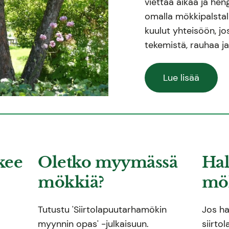
viettää aikaa ja hen
omalla mökkipalstall
kuulut yhteisöön, j
tekemistä, rauhaa j
Lue lisää
kee
Oletko myymässä
Hal
mökkiä?
mök
Tutustu 'Siirtolapuutarhamökin
Jos ha
myynnin opas' -julkaisuun.
siirto