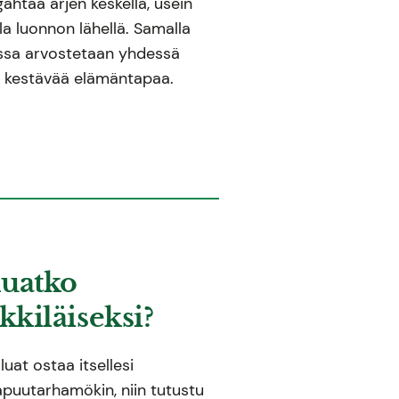
gähtää arjen keskellä, usein
a luonnon lähellä. Samalla
ossa arvostetaan yhdessä
a kestävää elämäntapaa.
uatko
kiläiseksi?
luat ostaa itsellesi
lapuutarhamökin, niin tutustu