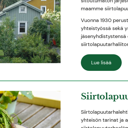
sitoutumaton järjest
maamme siirtolapuu
Vuonna 1930 perustett
yhteistyössä sekä 
jäsenyhdistystensä 
siirtolapuutarhaliit
Lue lisää
Siirtolapu
Siirtolapuutarhalehti
yhteisön tarinat ja 
siirtolapuutarhaelä