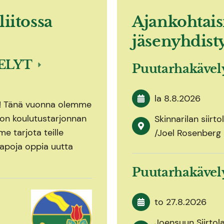
liitossa
Ajankohtais
jäsenyhdist
ELYT
Puutarhakäve
la 8.8.2026
n! Tänä vuonna olemme
iton koulutustarjonnan
Skinnarilan siirt
e tarjota teille
/Joel Rosenberg
apoja oppia uutta
Puutarhakäve
to 27.8.2026
Joensuun Siirtol