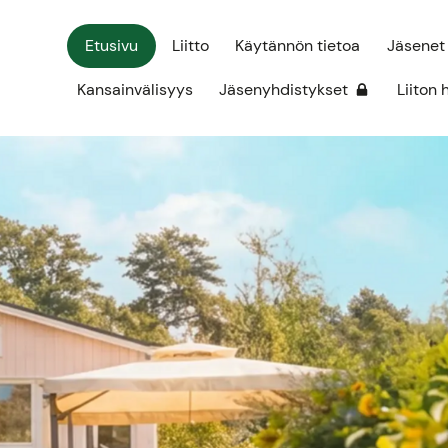
Etusivu
Liitto
Käytännön tietoa
Jäsenet
Kansainvälisyys
Jäsenyhdistykset
Liiton 