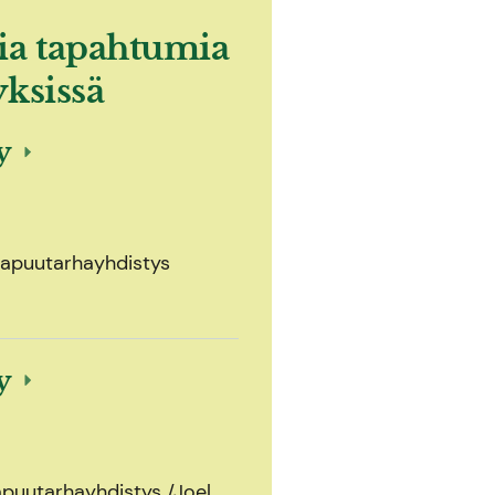
ia tapahtumia
yksissä
ly
olapuutarhayhdistys
ly
apuutarhayhdistys /Joel