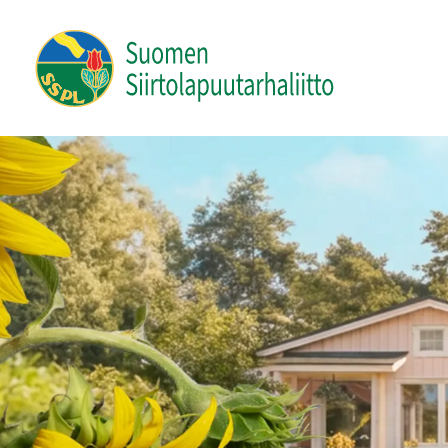
Siirry
sivun
Suomen Siirtolapuutarhaliitto ry
sisältöön