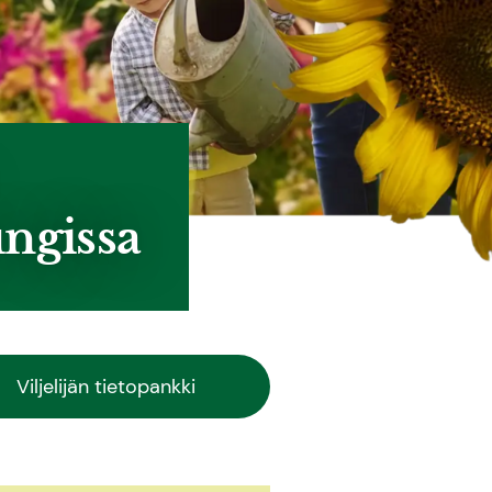
ungissa
Viljelijän tietopankki