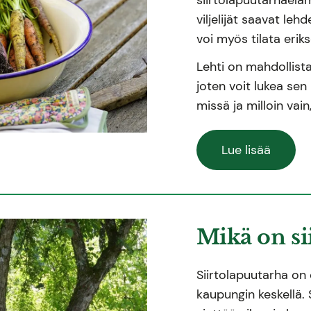
viljelijät saavat le
voi myös tilata erik
Lehti on mahdollis
joten voit lukea sen 
missä ja milloin vain,
Lue lisää
Mikä on si
Siirtolapuutarha on
kaupungin keskellä. S