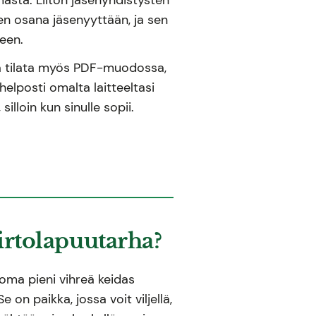
hden osana jäsenyyttään, ja sen
seen.
ta tilata myös PDF-muodossa,
helposti omalta laitteeltasi
 silloin kun sinulle sopii.
irtolapuutarha?
 oma pieni vihreä keidas
e on paikka, jossa voit viljellä,