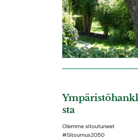
Ympäristöhank
sta
Olemme sitoutuneet
#Sitoumus2050