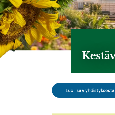
Kestäv
Lue lisää yhdistyksestä