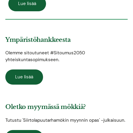
Lue lisää
Ympäristöhankkeesta
Olemme sitoutuneet #Sitoumus2050
yhteiskuntasopimukseen.
Lue lisää
Oletko myymässä mökkiä?
Tutustu 'Siirtolapuutarhamökin myynnin opas' -julkaisuun.