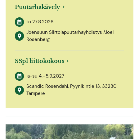
Puutarhakävely
to 27.8.2026
Joensuun Siirtolapuutarhayhdistys /Joel
Rosenberg
SSpl liittokokous
la-su
4.
–
5.9.2027
Scandic Rosendahl, Pyynikintie 13, 33230
Tampere