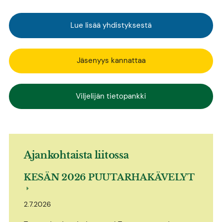
Lue lisää yhdistyksestä
Jäsenyys kannattaa
Viljelijän tietopankki
Ajankohtaista liitossa
KESÄN 2026 PUUTARHAKÄVELYT
2.7.2026