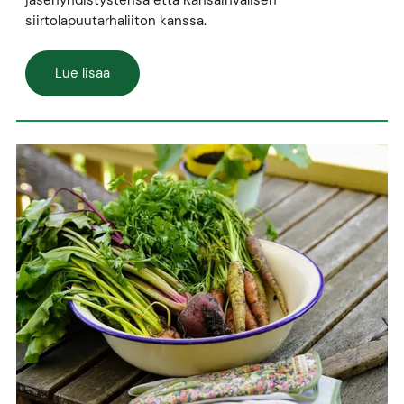
siirtolapuutarhaliiton kanssa.
Lue lisää