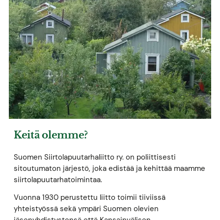
Keitä olemme?
Suomen Siirtolapuutarhaliitto ry. on poliittisesti
sitoutumaton järjestö, joka edistää ja kehittää maamme
siirtolapuutarhatoimintaa.
Vuonna 1930 perustettu liitto toimii tiiviissä
yhteistyössä sekä ympäri Suomen olevien
jäsenyhdistystensä että Kansainvälisen