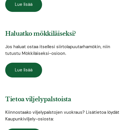
Lue lisää
Haluatko mökkiläiseksi?
Jos haluat ostaa itsellesi siirtolapuutarhamökin, niin
tutustu Mökkiläiseksi-osioon.
Lue lisää
Tietoa viljelypalstoista
Kiinnostaako viljelypalstojen vuokraus? Lisätietoa löydät
Kaupunkiviljely-osiosta: