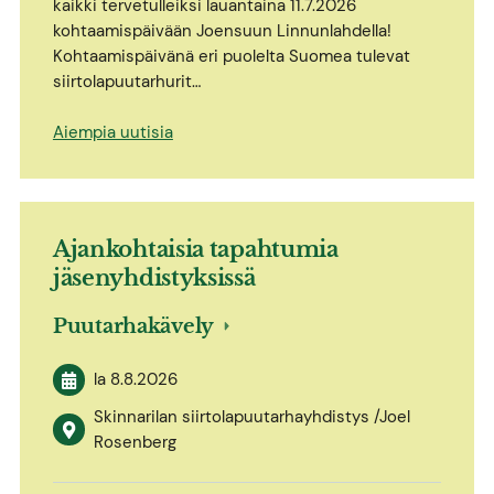
kaikki tervetulleiksi lauantaina 11.7.2026
kohtaamispäivään Joensuun Linnunlahdella!
Kohtaamispäivänä eri puolelta Suomea tulevat
siirtolapuutarhurit…
Aiempia uutisia
Ajankohtaisia tapahtumia
jäsenyhdistyksissä
Puutarhakävely
la 8.8.2026
Skinnarilan siirtolapuutarhayhdistys /Joel
Rosenberg