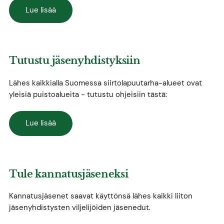
Lue lisää
Tutustu jäsenyhdistyksiin
Lähes kaikkialla Suomessa siirtolapuutarha-alueet ovat
yleisiä puistoalueita - tutustu ohjeisiin tästä:
Lue lisää
Tule kannatusjäseneksi
Kannatusjäsenet saavat käyttönsä lähes kaikki liiton
jäsenyhdistysten viljelijöiden jäsenedut.