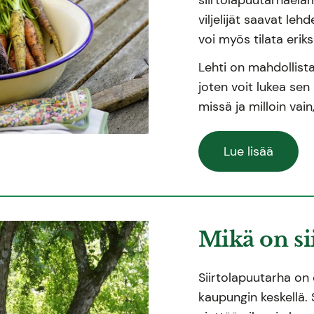
viljelijät saavat le
voi myös tilata erik
Lehti on mahdollis
joten voit lukea sen 
missä ja milloin vain,
Lue lisää
Mikä on si
Siirtolapuutarha on
kaupungin keskellä. S