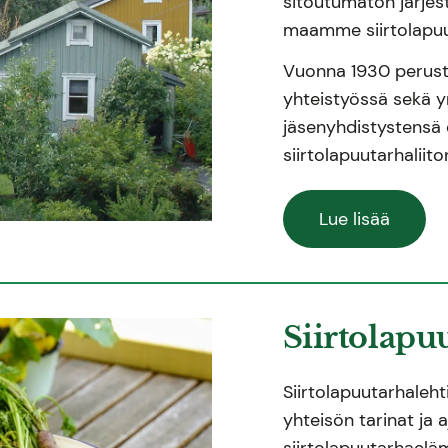
sitoutumaton järjest
maamme siirtolapuu
Vuonna 1930 perustett
yhteistyössä sekä 
jäsenyhdistystensä 
siirtolapuutarhaliit
Lue lisää
Siirtolapu
Siirtolapuutarhalehti
yhteisön tarinat ja 
siirtolapuutarhaelä