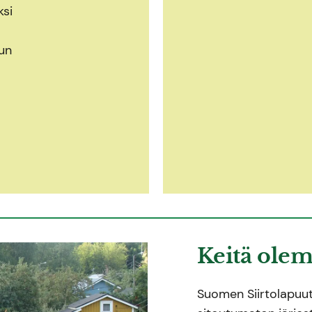
ksi
un
Keitä ole
Suomen Siirtolapuutar