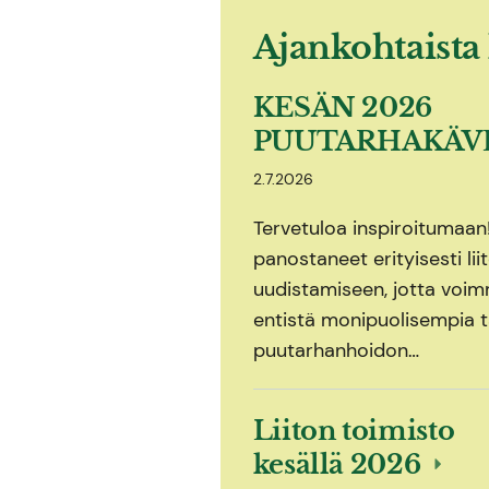
Ajankohtaista 
KESÄN 2026
PUUTARHAKÄV
2.7.2026
Tervetuloa inspiroitumaa
panostaneet erityisesti li
uudistamiseen, jotta voimm
entistä monipuolisempia t
puutarhanhoidon…
Liiton toimisto
kesällä 2026