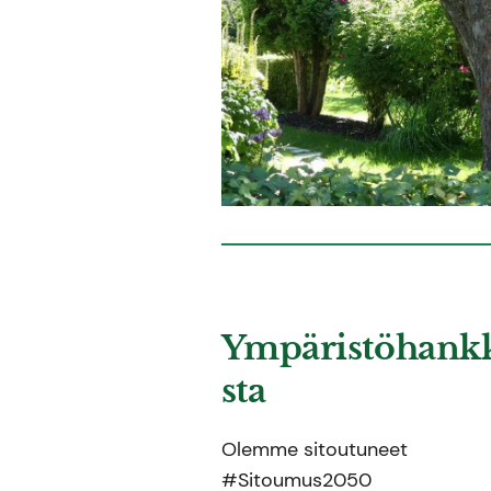
Ympäristöhank
sta
Olemme sitoutuneet
#Sitoumus2050