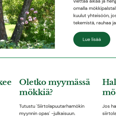
viettää aikaa ja hen
omalla mökkipalstall
kuulut yhteisöön, j
tekemistä, rauhaa j
Lue lisää
kee
Oletko myymässä
Hal
mökkiä?
mök
Tutustu 'Siirtolapuutarhamökin
Jos ha
myynnin opas' -julkaisuun.
siirto