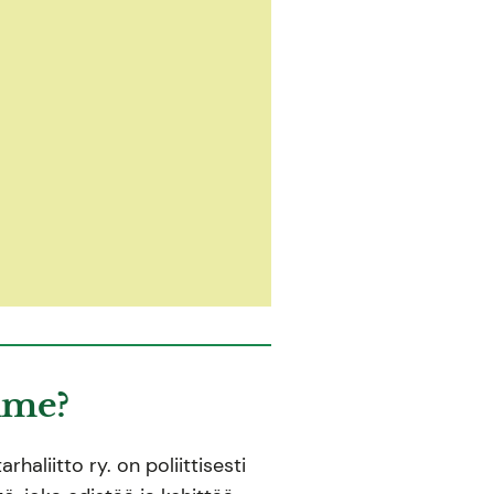
mme?
haliitto ry. on poliittisesti