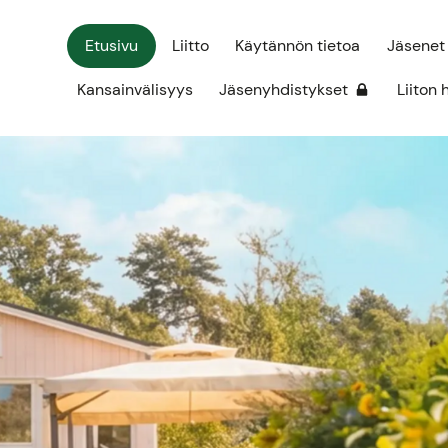
Etusivu
Liitto
Käytännön tietoa
Jäsenet
Kansainvälisyys
Jäsenyhdistykset
Liiton 