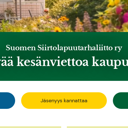
Suomen Siirtolapuutarhaliitto ry
ää kesänviettoa kaup
Jäsenyys kannattaa