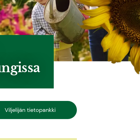
ungissa
Viljelijän tietopankki