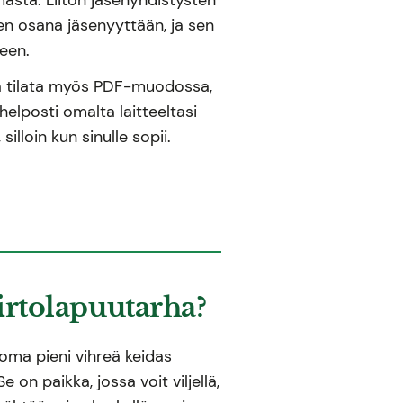
hden osana jäsenyyttään, ja sen
seen.
ta tilata myös PDF-muodossa,
helposti omalta laitteeltasi
 silloin kun sinulle sopii.
irtolapuutarha?
 oma pieni vihreä keidas
e on paikka, jossa voit viljellä,