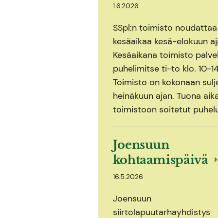
1.6.2026
SSpl:n toimisto noudattaa
kesäaikaa kesä-elokuun aj
Kesäaikana toimisto palve
puhelimitse ti-to klo. 10-14
Toimisto on kokonaan sulj
heinäkuun ajan. Tuona aik
toimistoon soitetut puhel
Joensuun
kohtaamispäivä
16.5.2026
Joensuun
siirtolapuutarhayhdistys