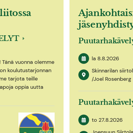
liitossa
Ajankohtais
jäsenyhdist
ELYT
Puutarhakäve
la 8.8.2026
n! Tänä vuonna olemme
iton koulutustarjonnan
Skinnarilan siirt
e tarjota teille
/Joel Rosenberg
apoja oppia uutta
Puutarhakäve
to 27.8.2026
Joensuun Siirtol