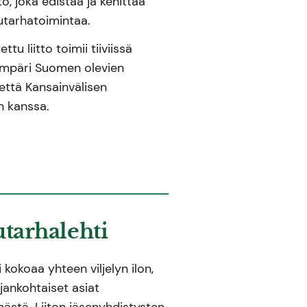
ö, joka edistää ja kehittää
tarhatoimintaa.
u liitto toimii tiiviissä
ympäri Suomen olevien
että Kansainvälisen
on kanssa.
utarhalehti
 kokoaa yhteen viljelyn ilon,
ajankohtaiset asiat
mästä. Liiton jäsenyhdistysten