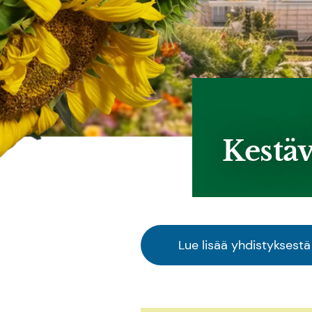
Kestäv
Lue lisää yhdistyksestä