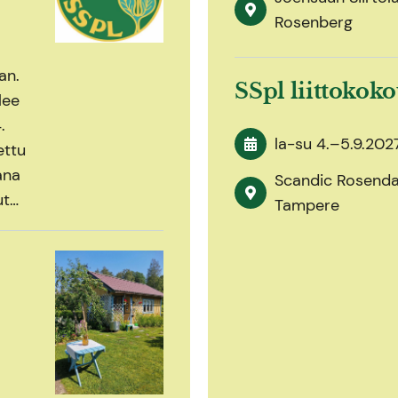
Rosenberg
an.
SSpl liittokok
lee
.
la-su
4.
–
5.9.202
ettu
ana
Scandic Rosendah
ut…
Tampere