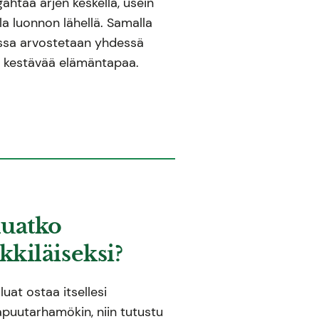
gähtää arjen keskellä, usein
a luonnon lähellä. Samalla
ossa arvostetaan yhdessä
a kestävää elämäntapaa.
uatko
kiläiseksi?
luat ostaa itsellesi
lapuutarhamökin, niin tutustu