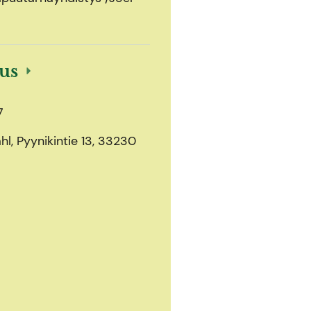
ous
7
l, Pyynikintie 13, 33230