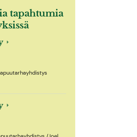
ia tapahtumia
yksissä
ly
olapuutarhayhdistys
ly
apuutarhayhdistys /Joel