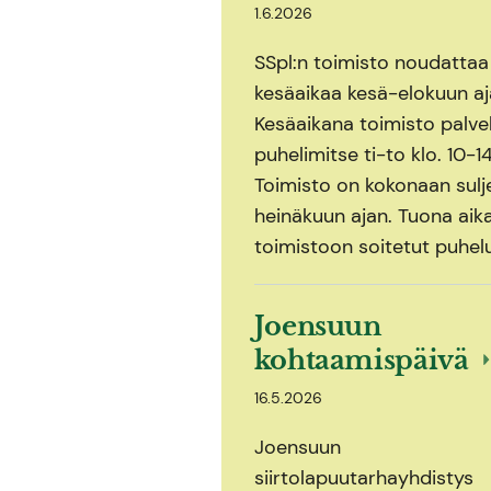
1.6.2026
SSpl:n toimisto noudattaa
kesäaikaa kesä-elokuun aj
Kesäaikana toimisto palve
puhelimitse ti-to klo. 10-14
Toimisto on kokonaan sulj
heinäkuun ajan. Tuona aik
toimistoon soitetut puhel
Joensuun
kohtaamispäivä
16.5.2026
Joensuun
siirtolapuutarhayhdistys