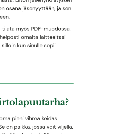
hden osana jäsenyyttään, ja sen
seen.
ta tilata myös PDF-muodossa,
helposti omalta laitteeltasi
 silloin kun sinulle sopii.
irtolapuutarha?
 oma pieni vihreä keidas
e on paikka, jossa voit viljellä,