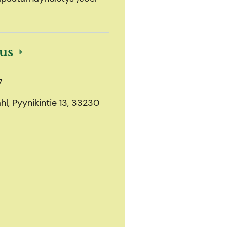
ous
7
l, Pyynikintie 13, 33230