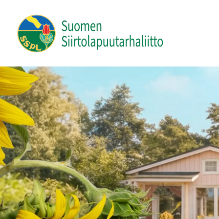
Siirry
sivun
Suomen Siirtolapuutarhaliitto ry
sisältöön