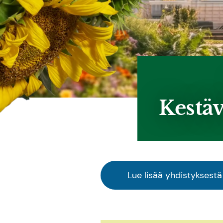
Kestäv
Lue lisää yhdistyksestä