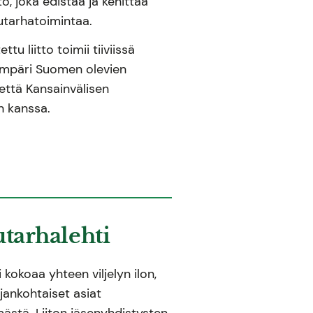
ö, joka edistää ja kehittää
tarhatoimintaa.
u liitto toimii tiiviissä
ympäri Suomen olevien
että Kansainvälisen
on kanssa.
utarhalehti
 kokoaa yhteen viljelyn ilon,
ajankohtaiset asiat
mästä. Liiton jäsenyhdistysten