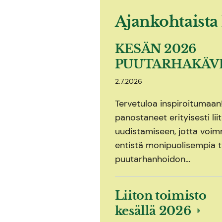
Ajankohtaista 
KESÄN 2026
PUUTARHAKÄV
2.7.2026
Tervetuloa inspiroitumaa
panostaneet erityisesti li
uudistamiseen, jotta voimm
entistä monipuolisempia t
puutarhanhoidon…
Liiton toimisto
kesällä 2026