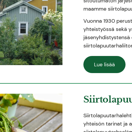
sitoutumaton järjest
maamme siirtolapuu
Vuonna 1930 perustett
yhteistyössä sekä 
jäsenyhdistystensä 
siirtolapuutarhaliit
Lue lisää
Siirtolapu
Siirtolapuutarhalehti
yhteisön tarinat ja 
siirtolapuutarhaelä