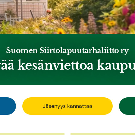
Suomen Siirtolapuutarhaliitto ry
ää kesänviettoa kaup
Jäsenyys kannattaa