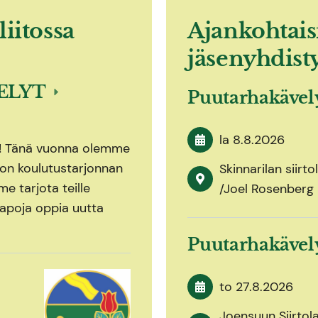
liitossa
Ajankohtais
jäsenyhdist
ELYT
Puutarhakäve
la 8.8.2026
n! Tänä vuonna olemme
iton koulutustarjonnan
Skinnarilan siirt
e tarjota teille
/Joel Rosenberg
apoja oppia uutta
Puutarhakäve
to 27.8.2026
Joensuun Siirtol