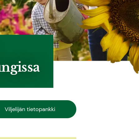
ungissa
Viljelijän tietopankki