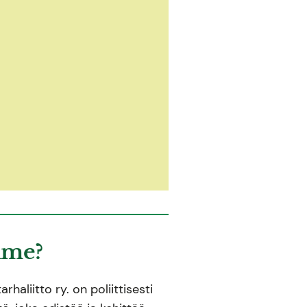
mme?
haliitto ry. on poliittisesti