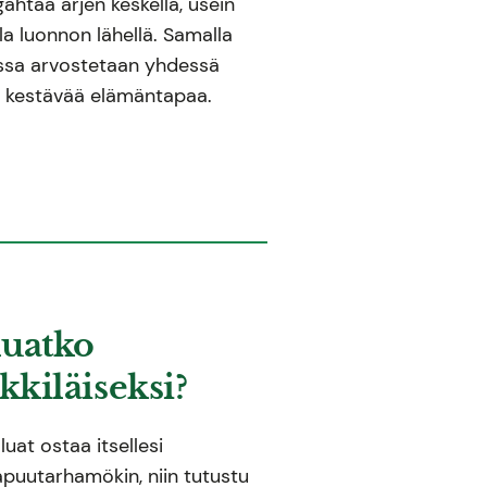
gähtää arjen keskellä, usein
a luonnon lähellä. Samalla
ossa arvostetaan yhdessä
a kestävää elämäntapaa.
uatko
kiläiseksi?
luat ostaa itsellesi
lapuutarhamökin, niin tutustu