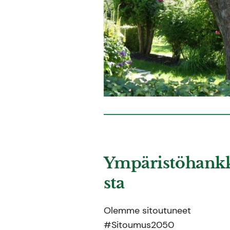
Ympäristöhank
sta
Olemme sitoutuneet
#Sitoumus2050