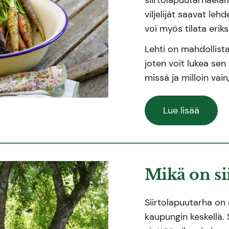
viljelijät saavat le
voi myös tilata erik
Lehti on mahdollis
joten voit lukea sen 
missä ja milloin vain,
Lue lisää
Mikä on si
Siirtolapuutarha on
kaupungin keskellä. S