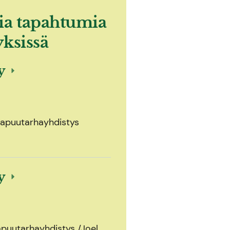
ia tapahtumia
yksissä
ly
olapuutarhayhdistys
ly
apuutarhayhdistys /Joel