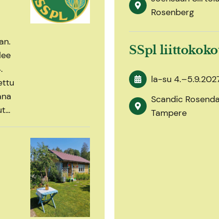
Rosenberg
an.
SSpl liittokok
lee
.
la-su
4.
–
5.9.202
ettu
ana
Scandic Rosendah
ut…
Tampere