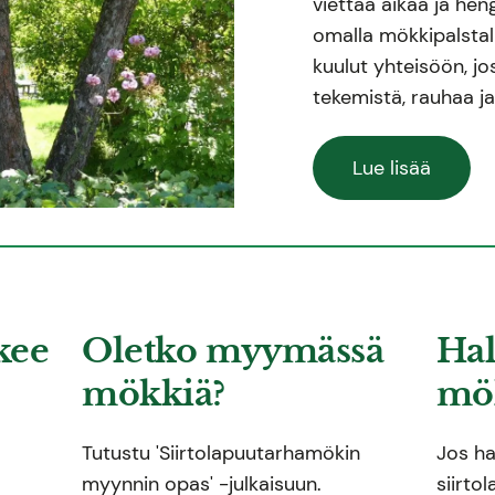
viettää aikaa ja hen
omalla mökkipalstall
kuulut yhteisöön, j
tekemistä, rauhaa j
Lue lisää
kee
Oletko myymässä
Hal
mökkiä?
mök
Tutustu 'Siirtolapuutarhamökin
Jos ha
myynnin opas' -julkaisuun.
siirto