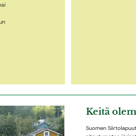
ksi
un
Keitä ole
Suomen Siirtolapuutar