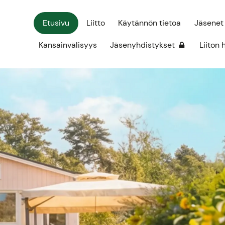
Etusivu
Liitto
Käytännön tietoa
Jäsenet
Kansainvälisyys
Jäsenyhdistykset
Liiton 