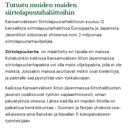
Tutustu muiden maiden
siirtolapuutahaliittoihin
Kansainväliseen Siirtolapuutarhaliittoon kuuluu 12
kansallista siirtolapuutarhaliittoa Euroopasta ja Japanista.
Jäsenliitot edustavat yhteensä noin 2 miljoonaa
siirtolapuutarhaviljelijää.
Siirtolapuutarha
on määritelty eri tavalla eri maissa.
Kutakuinkin kaikissa Kansainvälisen liiton jäsenmaissa
siirtolapuutarhapalsta
voi olla myös viljelypalsta, jolla ei ole
mökkiä. Joissakin maissa asuttavat mökit ovat kiellettyjä,
ja palstalle saa pystyttää vain työkaluvajan.
Kaikissa Kansainvälisen liiton jäsenmaissa liittohallitusten
jäsenet osallistuvat työhön vapaaehtoisesti, oman
päivätyönsä ohessa. Lähes kaikilla eri maiden liitoilla on
palkattua henkilökuntaa - Suomen ja Norjan yhdestä osa-
aikaisesta aina Ranskan ja Itävallan 11 kokopäiväiseen
työntekijään.