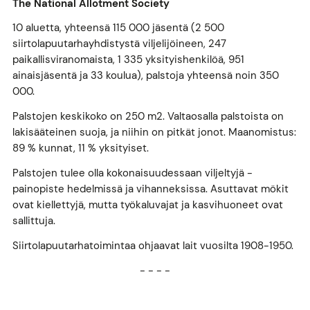
The National Allotment Society
10 aluetta, yhteensä 115 000 jäsentä (2 500
siirtolapuutarhayhdistystä viljelijöineen, 247
paikallisviranomaista, 1 335 yksityishenkilöä, 951
ainaisjäsentä ja 33 koulua), palstoja yhteensä noin 350
000.
Palstojen keskikoko on 250 m2. Valtaosalla palstoista on
lakisääteinen suoja, ja niihin on pitkät jonot. Maanomistus:
89 % kunnat, 11 % yksityiset.
Palstojen tulee olla kokonaisuudessaan viljeltyjä -
painopiste hedelmissä ja vihanneksissa. Asuttavat mökit
ovat kiellettyjä, mutta työkaluvajat ja kasvihuoneet ovat
sallittuja.
Siirtolapuutarhatoimintaa ohjaavat lait vuosilta 1908-1950.
- - - -