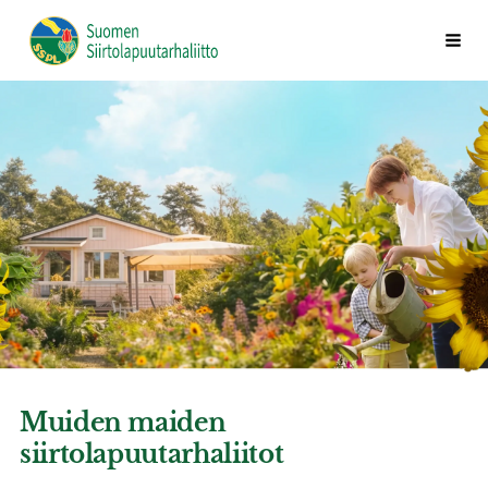
Siirry
Vali
Suomen Siirtolapuutarhaliitto ry
sivun
sisältöön
Muiden maiden
siirtolapuutarhaliitot