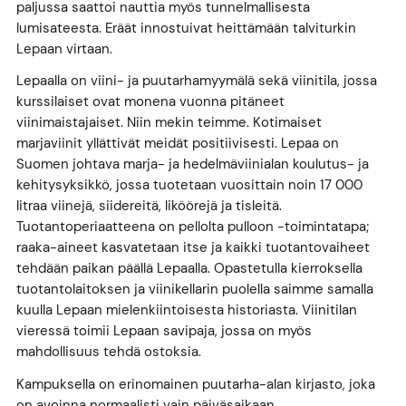
paljussa saattoi nauttia myös tunnelmallisesta
lumisateesta. Eräät innostuivat heittämään talviturkin
Lepaan virtaan.
Lepaalla on viini- ja puutarhamyymälä sekä viinitila, jossa
kurssilaiset ovat monena vuonna pitäneet
viinimaistajaiset. Niin mekin teimme. Kotimaiset
marjaviinit yllättivät meidät positiivisesti. Lepaa on
Suomen johtava marja- ja hedelmäviinialan koulutus- ja
kehitysyksikkö, jossa tuotetaan vuosittain noin 17 000
litraa viinejä, siidereitä, liköörejä ja tisleitä.
Tuotantoperiaatteena on pellolta pulloon -toimintatapa;
raaka-aineet kasvatetaan itse ja kaikki tuotantovaiheet
tehdään paikan päällä Lepaalla. Opastetulla kierroksella
tuotantolaitoksen ja viinikellarin puolella saimme samalla
kuulla Lepaan mielenkiintoisesta historiasta. Viinitilan
vieressä toimii Lepaan savipaja, jossa on myös
mahdollisuus tehdä ostoksia.
Kampuksella on erinomainen puutarha-alan kirjasto, joka
on avoinna normaalisti vain päiväsaikaan.