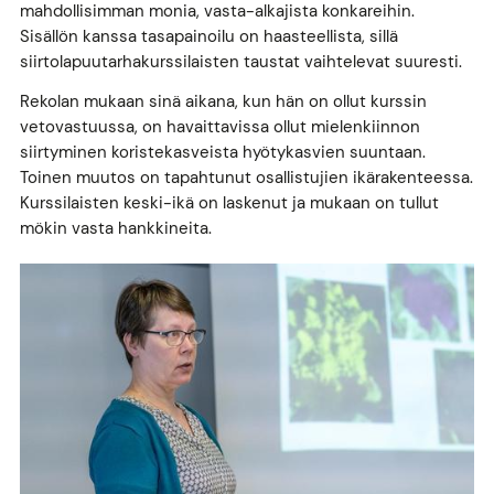
mahdollisimman monia, vasta-alkajista konkareihin.
Sisällön kanssa tasapainoilu on haasteellista, sillä
siirtolapuutarhakurssilaisten taustat vaihtelevat suuresti.
Rekolan mukaan sinä aikana, kun hän on ollut kurssin
vetovastuussa, on havaittavissa ollut mielenkiinnon
siirtyminen koristekasveista hyötykasvien suuntaan.
Toinen muutos on tapahtunut osallistujien ikärakenteessa.
Kurssilaisten keski-ikä on laskenut ja mukaan on tullut
mökin vasta hankkineita.