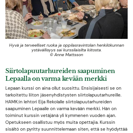
Hyvä ja terveelliset ruoka ja oppilasravintolan henkilökunnan
ystävällisyys sai kurssilaisilta kiitosta.
© Anne Mattsson
Siirtolapuutarhureiden saapuminen
Lepaalla on varma kevään merkki
Lepaan kurssi on aina ollut suosittu. Ensisijaisesti se on
tarkoitettu liiton jäsenyhdistysten siirtolapuutarhureille.
HAMK:in lehtori Eija Rekolalle siirtolapuutarhureiden
saapuminen Lepaalle on varma kevään merkki. Hän on
toiminut kurssin vetäjänä yli kymmenen vuoden ajan.
Opetukseen osallistuu myös muita opettajia. Kurssin
sisältö on pyritty suunnittelemaan siten, että se hyödyttää