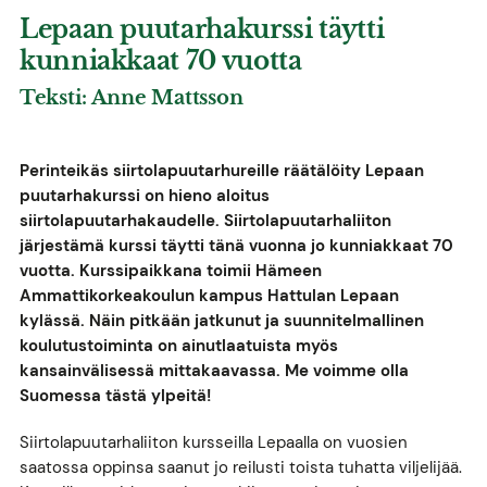
Lepaan puutarhakurssi täytti
kunniakkaat 70 vuotta
Teksti: Anne Mattsson
Perinteikäs siirtolapuutarhureille räätälöity Lepaan
puutarhakurssi on hieno aloitus
siirtolapuutarhakaudelle. Siirtolapuutarhaliiton
järjestämä kurssi täytti tänä vuonna jo kunniakkaat 70
vuotta. Kurssipaikkana toimii Hämeen
Ammattikorkeakoulun kampus Hattulan Lepaan
kylässä. Näin pitkään jatkunut ja suunnitelmallinen
koulutustoiminta on ainutlaatuista myös
kansainvälisessä mittakaavassa. Me voimme olla
Suomessa tästä ylpeitä!
Siirtolapuutarhaliiton kursseilla Lepaalla on vuosien
saatossa oppinsa saanut jo reilusti toista tuhatta viljelijää.