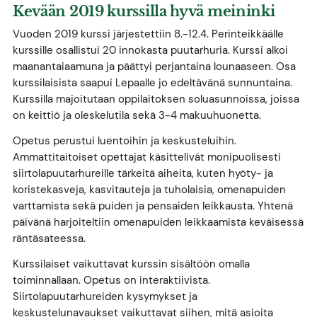
Kevään 2019 kurssilla hyvä meininki
Vuoden 2019 kurssi järjestettiin 8.-12.4. Perinteikkäälle
kurssille osallistui 20 innokasta puutarhuria. Kurssi alkoi
maanantaiaamuna ja päättyi perjantaina lounaaseen. Osa
kurssilaisista saapui Lepaalle jo edeltävänä sunnuntaina.
Kurssilla majoitutaan oppilaitoksen soluasunnoissa, joissa
on keittiö ja oleskelutila sekä 3-4 makuuhuonetta.
Opetus perustui luentoihin ja keskusteluihin.
Ammattitaitoiset opettajat käsittelivät monipuolisesti
siirtolapuutarhureille tärkeitä aiheita, kuten hyöty- ja
koristekasveja, kasvitauteja ja tuholaisia, omenapuiden
varttamista sekä puiden ja pensaiden leikkausta. Yhtenä
päivänä harjoiteltiin omenapuiden leikkaamista keväisessä
räntäsateessa.
Kurssilaiset vaikuttavat kurssin sisältöön omalla
toiminnallaan. Opetus on interaktiivista.
Siirtolapuutarhureiden kysymykset ja
keskustelunavaukset vaikuttavat siihen, mitä asioita