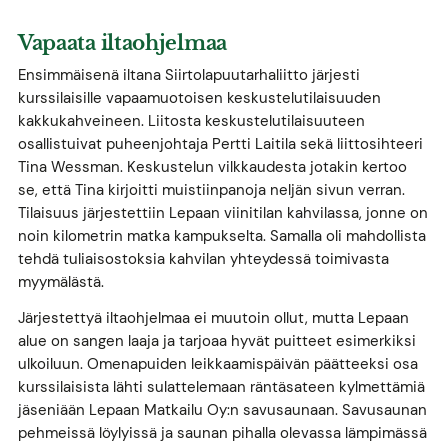
Vapaata iltaohjelmaa
Ensimmäisenä iltana Siirtolapuutarhaliitto järjesti
kurssilaisille vapaamuotoisen keskustelutilaisuuden
kakkukahveineen. Liitosta keskustelutilaisuuteen
osallistuivat puheenjohtaja Pertti Laitila sekä liittosihteeri
Tina Wessman. Keskustelun vilkkaudesta jotakin kertoo
se, että Tina kirjoitti muistiinpanoja neljän sivun verran.
Tilaisuus järjestettiin Lepaan viinitilan kahvilassa, jonne on
noin kilometrin matka kampukselta. Samalla oli mahdollista
tehdä tuliaisostoksia kahvilan yhteydessä toimivasta
myymälästä.
Järjestettyä iltaohjelmaa ei muutoin ollut, mutta Lepaan
alue on sangen laaja ja tarjoaa hyvät puitteet esimerkiksi
ulkoiluun. Omenapuiden leikkaamispäivän päätteeksi osa
kurssilaisista lähti sulattelemaan räntäsateen kylmettämiä
jäseniään Lepaan Matkailu Oy:n savusaunaan. Savusaunan
pehmeissä löylyissä ja saunan pihalla olevassa lämpimässä