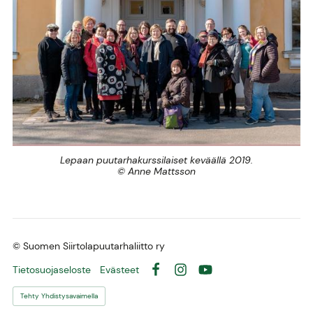
Lepaan puutarhakurssilaiset keväällä 2019.
© Anne Mattsson
©
Suomen Siirtolapuutarhaliitto ry
Tietosuojaseloste
Evästeet
Facebook
Instagram
YouTube
Tehty Yhdistysavaimella