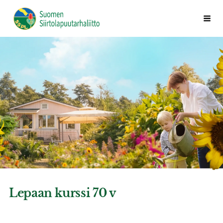
Siirry
Vali
Suomen Siirtolapuutarhaliitto ry
sivun
sisältöön
Lepaan kurssi 70 v