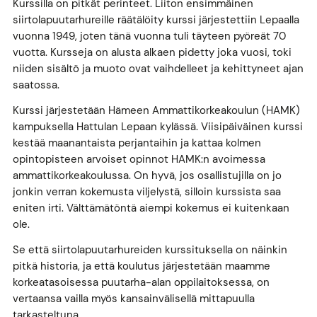
Kurssilla on pitkät perinteet. Liiton ensimmäinen
siirtolapuutarhureille räätälöity kurssi järjestettiin Lepaalla
vuonna 1949, joten tänä vuonna tuli täyteen pyöreät 70
vuotta. Kursseja on alusta alkaen pidetty joka vuosi, toki
niiden sisältö ja muoto ovat vaihdelleet ja kehittyneet ajan
saatossa.
Kurssi järjestetään Hämeen Ammattikorkeakoulun (HAMK)
kampuksella Hattulan Lepaan kylässä. Viisipäiväinen kurssi
kestää maanantaista perjantaihin ja kattaa kolmen
opintopisteen arvoiset opinnot HAMK:n avoimessa
ammattikorkeakoulussa. On hyvä, jos osallistujilla on jo
jonkin verran kokemusta viljelystä, silloin kurssista saa
eniten irti. Välttämätöntä aiempi kokemus ei kuitenkaan
ole.
Se että siirtolapuutarhureiden kurssituksella on näinkin
pitkä historia, ja että koulutus järjestetään maamme
korkeatasoisessa puutarha-alan oppilaitoksessa, on
vertaansa vailla myös kansainvälisellä mittapuulla
tarkasteltuna.