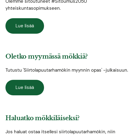
Olemme sitoutuneet #Sitoumus2050
yhteiskuntasopimukseen.
Lue lisää
Oletko myymässä mökkiä?
Tutustu 'Siirtolapuutarhamökin myynnin opas' -julkaisuun.
Lue lisää
Haluatko mökkiläiseksi?
Jos haluat ostaa itsellesi siirtolapuutarhamökin, niin