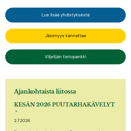
Lue lisää yhdistyksestä
Jäsenyys kannattaa
Viljelijän tietopankki
Ajankohtaista liitossa
KESÄN 2026 PUUTARHAKÄVELYT
2.7.2026