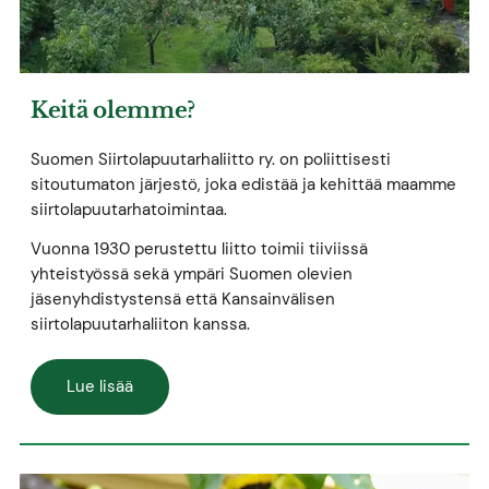
Keitä olemme?
Suomen Siirtolapuutarhaliitto ry. on poliittisesti
sitoutumaton järjestö, joka edistää ja kehittää maamme
siirtolapuutarhatoimintaa.
Vuonna 1930 perustettu liitto toimii tiiviissä
yhteistyössä sekä ympäri Suomen olevien
jäsenyhdistystensä että Kansainvälisen
siirtolapuutarhaliiton kanssa.
Lue lisää