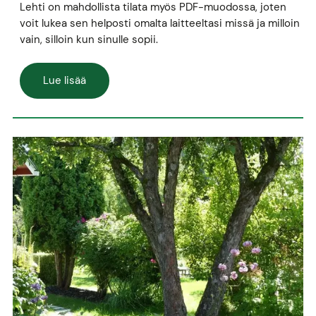
Lehti on mahdollista tilata myös PDF-muodossa, joten
voit lukea sen helposti omalta laitteeltasi missä ja milloin
vain, silloin kun sinulle sopii.
Lue lisää