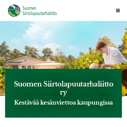
Siirry
Valik
Suomen Siirtolapuutarhaliitto ry
sivun
sisältöön
Suomen Siirtolapuutarhaliitto
ry
Kestävää kesänviettoa kaupungissa