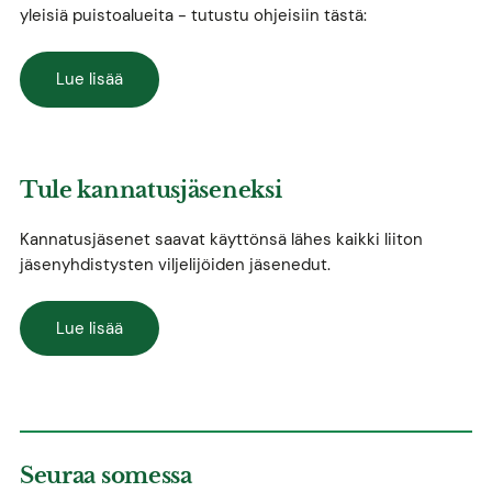
yleisiä puistoalueita - tutustu ohjeisiin tästä:
Lue lisää
Tule kannatusjäseneksi
Kannatusjäsenet saavat käyttönsä lähes kaikki liiton
jäsenyhdistysten viljelijöiden jäsenedut.
Lue lisää
Seuraa somessa