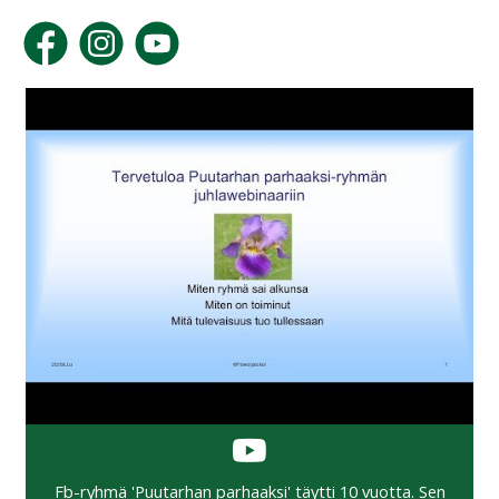
Fb-ryhmä 'Puutarhan parhaaksi' täytti 10 vuotta. Sen