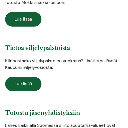
tutustu Mökkiläiseksi-osioon.
Lue lisää
Tietoa viljelypalstoista
Kiinnostaako viljelypalstojen vuokraus? Lisätietoa löydät
Kaupunkiviljely-osiosta:
Lue lisää
Tutustu jäsenyhdistyksiin
Lähes kaikkialla Suomessa siirtolapuutarha-alueet ovat