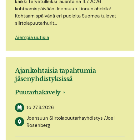
kaikki tervetulleiksi lauantaina 11.7.2026
kohtaamispäivään Joensuun Linnunlahdella!
Kohtaamispäivänä eri puolelta Suomea tulevat
siirtolapuutarhurit…
Aiempia uutisia
Ajankohtaisia tapahtumia
jäsenyhdistyksissä
Puutarhakävely
to 27.8.2026
Joensuun Siirtolapuutarhayhdistys /Joel
Rosenberg