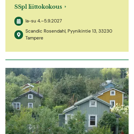
SSpl liittokokous
la-su
4.
–
5.9.2027
Scandic Rosendahl, Pyynikintie 13, 33230
Tampere