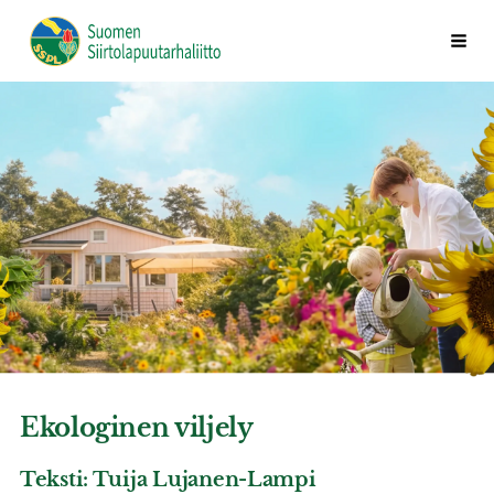
Siirry
Vali
Suomen Siirtolapuutarhaliitto ry
sivun
sisältöön
Ekologinen viljely
Teksti: Tuija Lujanen-Lampi