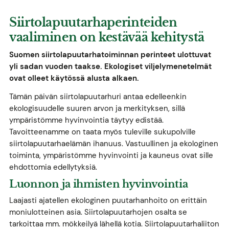
Siirtolapuutarhaperinteiden
vaaliminen on kestävää kehitystä
Suomen siirtolapuutarhatoiminnan perinteet ulottuvat
yli sadan vuoden taakse. Ekologiset viljelymenetelmät
ovat olleet käytössä alusta alkaen.
Tämän päivän siirtolapuutarhuri antaa edelleenkin
ekologisuudelle suuren arvon ja merkityksen, sillä
ympäristömme hyvinvointia täytyy edistää.
Tavoitteenamme on taata myös tuleville sukupolville
siirtolapuutarhaelämän ihanuus. Vastuullinen ja ekologinen
toiminta, ympäristömme hyvinvointi ja kauneus ovat sille
ehdottomia edellytyksiä.
Luonnon ja ihmisten hyvinvointia
Laajasti ajatellen ekologinen puutarhanhoito on erittäin
moniulotteinen asia. Siirtolapuutarhojen osalta se
tarkoittaa mm. mökkeilyä lähellä kotia. Siirtolapuutarhaliiton