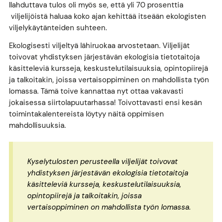
Ilahduttava tulos oli myös se, että yli 70 prosenttia
viljelijöistä haluaa koko ajan kehittää itseään ekologisten
viljelykäytänteiden suhteen.
Ekologisesti viljeltyä lähiruokaa arvostetaan. Viljelijät
toivovat yhdistyksen järjestävän ekologisia tietotaitoja
käsitteleviä kursseja, keskustelutilaisuuksia, opintopiirejä
ja talkoitakin, joissa vertaisoppiminen on mahdollista työn
lomassa. Tämä toive kannattaa nyt ottaa vakavasti
jokaisessa siirtolapuutarhassa! Toivottavasti ensi kesän
toimintakalentereista löytyy näitä oppimisen
mahdollisuuksia.
Kyselytulosten perusteella viljelijät toivovat
yhdistyksen järjestävän ekologisia tietotaitoja
käsitteleviä kursseja, keskustelutilaisuuksia,
opintopiirejä ja talkoitakin, joissa
vertaisoppiminen on mahdollista työn lomassa.