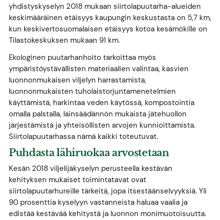
yhdistyskyselyn 2018 mukaan siirtolapuutarha-alueiden
keskimääräinen etäisyys kaupungin keskustasta on 5,7 km,
kun keskivertosuomalaisen etäisyys kotoa kesämökille on
Tilastokeskuksen mukaan 91 km.
Ekologinen puutarhanhoito tarkoittaa myös
ympäristöystävällisten materiaalien valintaa, kasvien
luonnonmukaisen viljelyn harrastamista,
luonnonmukaisten tuholaistorjuntamenetelmien
käyttämistä, harkintaa veden käytössä, kompostointia
omalla palstalla, lainsäädännön mukaista jätehuollon
järjestämistä ja yhteisöllisten arvojen kunnioittamista.
Siirtolapuutarhassa nämä kaikki toteutuvat.
Puhdasta lähiruokaa arvostetaan
Kesän 2018 viljelijäkyselyn perusteella kestävän
kehityksen mukaiset toimintatavat ovat
siirtolapuutarhureille tärkeitä, jopa itsestäänselvyyksiä. Yli
90 prosenttia kyselyyn vastanneista haluaa vaalia ja
edistää kestävää kehitystä ja luonnon monimuotoisuutta.