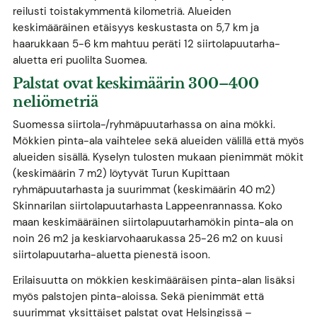
reilusti toistakymmentä kilometriä. Alueiden
keskimääräinen etäisyys keskustasta on 5,7 km ja
haarukkaan 5-6 km mahtuu peräti 12 siirtolapuutarha-
aluetta eri puolilta Suomea.
Palstat ovat keskimäärin 300–400
neliömetriä
Suomessa siirtola-/ryhmäpuutarhassa on aina mökki.
Mökkien pinta-ala vaihtelee sekä alueiden välillä että myös
alueiden sisällä. Kyselyn tulosten mukaan pienimmät mökit
(keskimäärin 7 m2) löytyvät Turun Kupittaan
ryhmäpuutarhasta ja suurimmat (keskimäärin 40 m2)
Skinnarilan siirtolapuutarhasta Lappeenrannassa. Koko
maan keskimääräinen siirtolapuutarhamökin pinta-ala on
noin 26 m2 ja keskiarvohaarukassa 25-26 m2 on kuusi
siirtolapuutarha-aluetta pienestä isoon.
Erilaisuutta on mökkien keskimääräisen pinta-alan lisäksi
myös palstojen pinta-aloissa. Sekä pienimmät että
suurimmat yksittäiset palstat ovat Helsingissä –