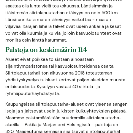
saattaa olla lunta vielä toukokuussa. Läntisimmän ja
itäisimmän siirtolapuutarhan etäisyys on noin 500 km.
Länsirannikolla meren läheisyys vaikuttaa - maa on
viljavaa. Itärajan lähellä talvet ovat usein ankaria ja kesät
voivat olla kuumia ja kuivia, jolloin kasvuolosuhteet ovat
monilta osin länttä karummat.
Palstoja on keskimäärin 114
Alueet eivät poikkea toisistaan ainoastaan
sijaintiympäristönsä tai kasvuolosuhteidensa osalta.
Siirtolapuutarhaliiton alkuvuonna 2018 toteuttaman
yhdistyskyselyn tulokset kertovat paljon alueiden muusta
erilaisuudesta. Kyselyyn vastasi 40 siirtola- ja
ryhmäpuutarhayhdistystä.
Kaupungeissa siirtolapuutarha-alueet ovat yleensä sangen
isoja ja sijaitsevat usein julkisten kulkuyhteyksien päässä.
Maamme palstamäärältään suurimmilla siirtolapuutarha-
alueilla – Pakila ja Marjaniemi Helsingissä – palstoja on
320. Maaseutumaisemassa sijaitsevat siirtolapuutarhat