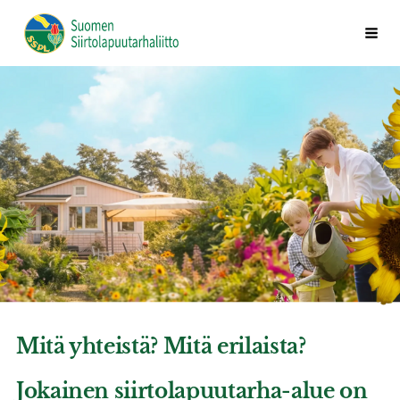
Siirry
Vali
Suomen Siirtolapuutarhaliitto ry
sivun
sisältöön
Mitä yhteistä? Mitä erilaista?
Jokainen siirtolapuutarha-alue on