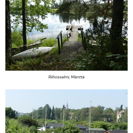
Riihossalmi, Mänttä