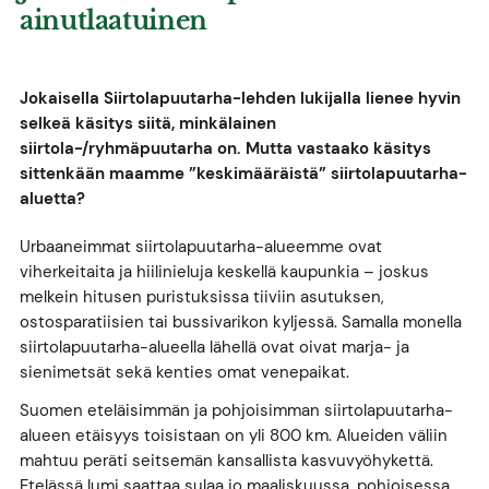
ainutlaatuinen
Jokaisella Siirtolapuutarha-lehden lukijalla lienee hyvin
selkeä käsitys siitä, minkälainen
siirtola-/ryhmäpuutarha on. Mutta vastaako käsitys
sittenkään maamme ”keskimääräistä” siirtolapuutarha-
aluetta?
Urbaaneimmat siirtolapuutarha-alueemme ovat
viherkeitaita ja hiilinieluja keskellä kaupunkia – joskus
melkein hitusen puristuksissa tiiviin asutuksen,
ostosparatiisien tai bussivarikon kyljessä. Samalla monella
siirtolapuutarha-alueella lähellä ovat oivat marja- ja
sienimetsät sekä kenties omat venepaikat.
Suomen eteläisimmän ja pohjoisimman siirtolapuutarha-
alueen etäisyys toisistaan on yli 800 km. Alueiden väliin
mahtuu peräti seitsemän kansallista kasvuvyöhykettä.
Etelässä lumi saattaa sulaa jo maaliskuussa, pohjoisessa