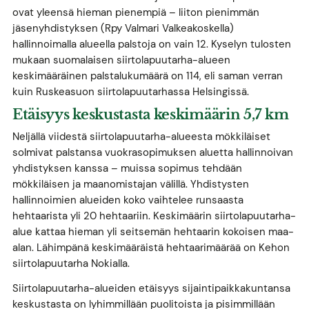
ovat yleensä hieman pienempiä – liiton pienimmän
jäsenyhdistyksen (Rpy Valmari Valkeakoskella)
hallinnoimalla alueella palstoja on vain 12. Kyselyn tulosten
mukaan suomalaisen siirtolapuutarha-alueen
keskimääräinen palstalukumäärä on 114, eli saman verran
kuin Ruskeasuon siirtolapuutarhassa Helsingissä.
Etäisyys keskustasta keskimäärin 5,7 km
Neljällä viidestä siirtolapuutarha-alueesta mökkiläiset
solmivat palstansa vuokrasopimuksen aluetta hallinnoivan
yhdistyksen kanssa – muissa sopimus tehdään
mökkiläisen ja maanomistajan välillä. Yhdistysten
hallinnoimien alueiden koko vaihtelee runsaasta
hehtaarista yli 20 hehtaariin. Keskimäärin siirtolapuutarha-
alue kattaa hieman yli seitsemän hehtaarin kokoisen maa-
alan. Lähimpänä keskimääräistä hehtaarimäärää on Kehon
siirtolapuutarha Nokialla.
Siirtolapuutarha-alueiden etäisyys sijaintipaikkakuntansa
keskustasta on lyhimmillään puolitoista ja pisimmillään