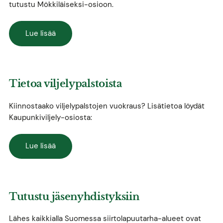
tutustu Mökkiläiseksi-osioon.
Lue lisää
Tietoa viljelypalstoista
Kiinnostaako viljelypalstojen vuokraus? Lisätietoa löydät
Kaupunkiviljely-osiosta:
Lue lisää
Tutustu jäsenyhdistyksiin
Lähes kaikkialla Suomessa siirtolapuutarha-alueet ovat