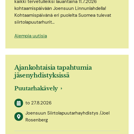
kaikki tervetulleiksi lauantaina 11.7.2026
kohtaamispäivään Joensuun Linnunlahdella!
Kohtaamispäivänä eri puolelta Suomea tulevat
siirtolapuutarhurit…
Aiempia uutisia
Ajankohtaisia tapahtumia
jäsenyhdistyksissä
Puutarhakävely
to 27.8.2026
Joensuun Siirtolapuutarhayhdistys /Joel
Rosenberg