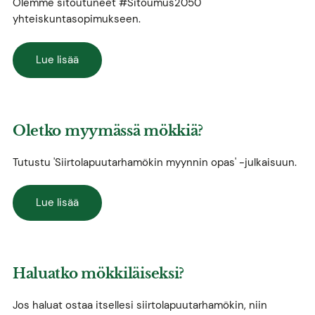
Olemme sitoutuneet #Sitoumus2050
yhteiskuntasopimukseen.
Lue lisää
Oletko myymässä mökkiä?
Tutustu 'Siirtolapuutarhamökin myynnin opas' -julkaisuun.
Lue lisää
Haluatko mökkiläiseksi?
Jos haluat ostaa itsellesi siirtolapuutarhamökin, niin