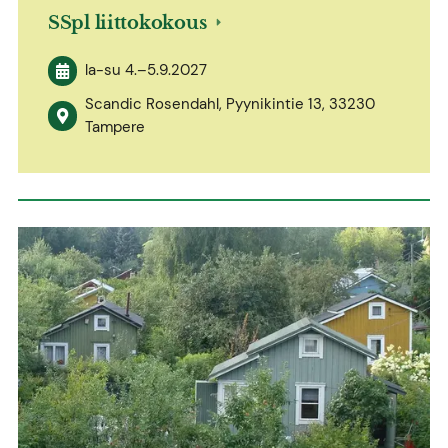
SSpl liittokokous
la-su
4.
–
5.9.2027
Scandic Rosendahl, Pyynikintie 13, 33230
Tampere