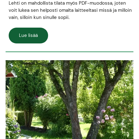
Lehti on mahdollista tilata myös PDF-muodossa, joten
voit lukea sen helposti omalta laitteeltasi missä ja milloin
vain, silloin kun sinulle sopii.
Lue lisää