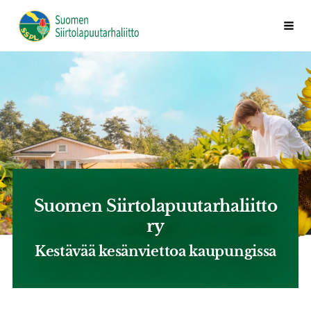
Siirry
Valik
Suomen Siirtolapuutarhaliitto ry
sivun
sisältöön
Suomen Siirtolapuutarhaliitto
ry
Kestävää kesänviettoa kaupungissa