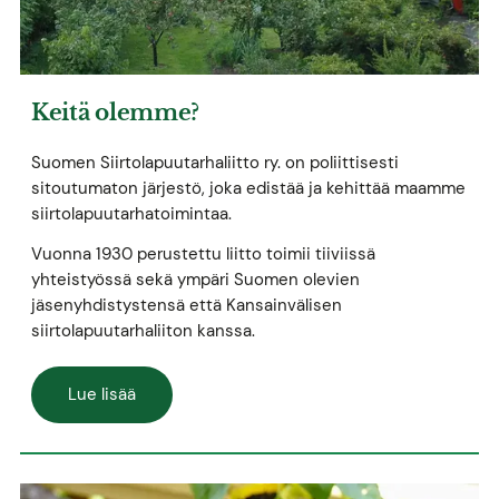
Keitä olemme?
Suomen Siirtolapuutarhaliitto ry. on poliittisesti
sitoutumaton järjestö, joka edistää ja kehittää maamme
siirtolapuutarhatoimintaa.
Vuonna 1930 perustettu liitto toimii tiiviissä
yhteistyössä sekä ympäri Suomen olevien
jäsenyhdistystensä että Kansainvälisen
siirtolapuutarhaliiton kanssa.
Lue lisää