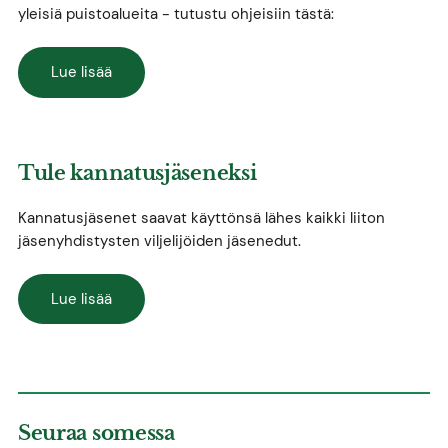
yleisiä puistoalueita - tutustu ohjeisiin tästä:
Lue lisää
Tule kannatusjäseneksi
Kannatusjäsenet saavat käyttönsä lähes kaikki liiton
jäsenyhdistysten viljelijöiden jäsenedut.
Lue lisää
Seuraa somessa