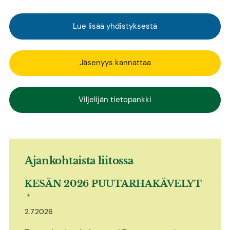
Lue lisää yhdistyksestä
Jäsenyys kannattaa
Viljelijän tietopankki
Ajankohtaista liitossa
KESÄN 2026 PUUTARHAKÄVELYT
2.7.2026