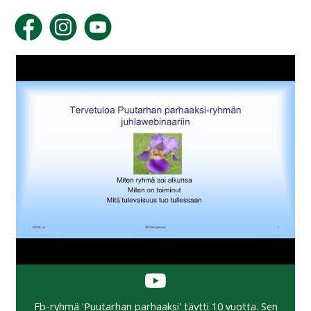
Fb-ryhmä 'Puutarhan parhaaksi' täytti 10 vuotta. Sen