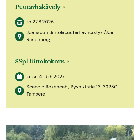
Puutarhakävely
to 27.8.2026
Joensuun Siirtolapuutarhayhdistys /Joel
Rosenberg
SSpl liittokokous
la-su
4.
–
5.9.2027
Scandic Rosendahl, Pyynikintie 13, 33230
Tampere