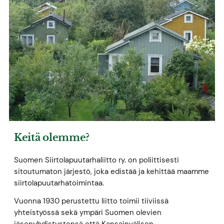
Keitä olemme?
Suomen Siirtolapuutarhaliitto ry. on poliittisesti
sitoutumaton järjestö, joka edistää ja kehittää maamme
siirtolapuutarhatoimintaa.
Vuonna 1930 perustettu liitto toimii tiiviissä
yhteistyössä sekä ympäri Suomen olevien
jäsenyhdistystensä että Kansainvälisen