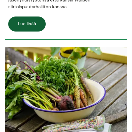
siirtolapuutarhaliiton kanssa.
Lue lisää