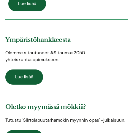
Lue lisää
Ympäristöhankkeesta
Olemme sitoutuneet #Sitoumus2050
yhteiskuntasopimukseen.
Lue lisää
Oletko myymässä mökkiä?
Tutustu 'Siirtolapuutarhamökin myynnin opas' -julkaisuun.