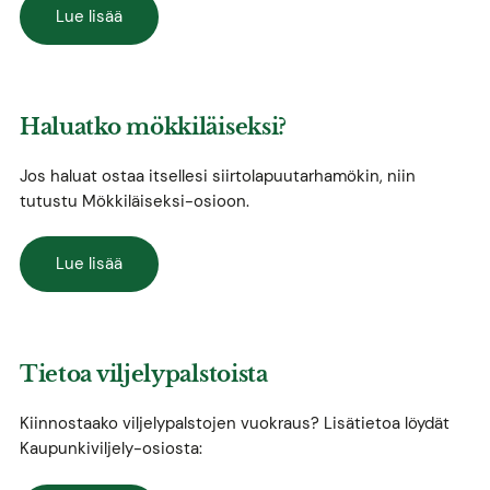
Lue lisää
Haluatko mökkiläiseksi?
Jos haluat ostaa itsellesi siirtolapuutarhamökin, niin
tutustu Mökkiläiseksi-osioon.
Lue lisää
Tietoa viljelypalstoista
Kiinnostaako viljelypalstojen vuokraus? Lisätietoa löydät
Kaupunkiviljely-osiosta: