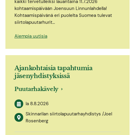
kaikki tervetulleiksi lauantaina 11.7.2026
kohtaamispäivään Joensuun Linnunlahdella!
Kohtaamispäivänä eri puolelta Suomea tulevat
siirtolapuutarhurit…
Aiempia uutisia
Ajankohtaisia tapahtumia
jäsenyhdistyksissä
Puutarhakävely
la 8.8.2026
Skinnarilan siirtolapuutarhayhdistys /Joel
Rosenberg