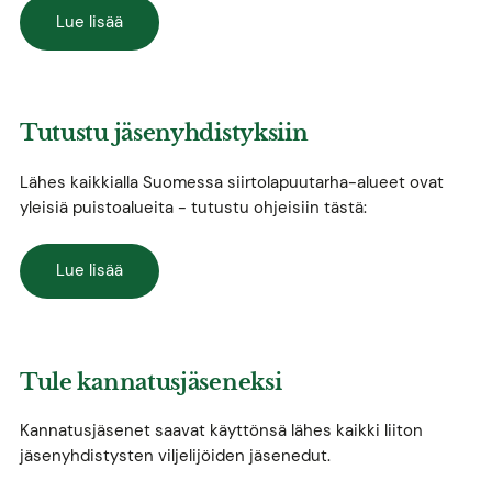
Lue lisää
Tutustu jäsenyhdistyksiin
Lähes kaikkialla Suomessa siirtolapuutarha-alueet ovat
yleisiä puistoalueita - tutustu ohjeisiin tästä:
Lue lisää
Tule kannatusjäseneksi
Kannatusjäsenet saavat käyttönsä lähes kaikki liiton
jäsenyhdistysten viljelijöiden jäsenedut.