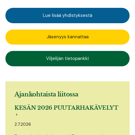
Lue lisää yhdistyksestä
Jäsenyys kannattaa
Viljelijän tietopankki
Ajankohtaista liitossa
KESÄN 2026 PUUTARHAKÄVELYT
2.7.2026