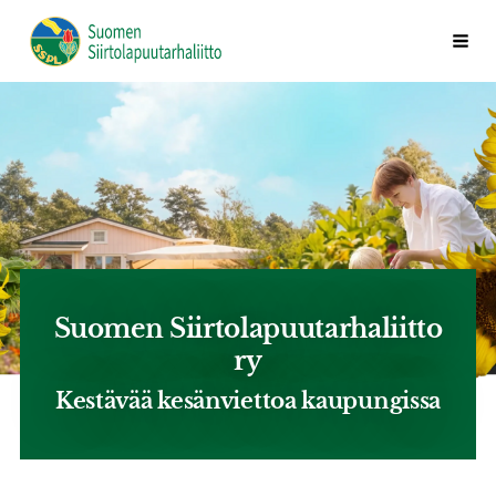
Siirry
Valik
Suomen Siirtolapuutarhaliitto ry
sivun
sisältöön
Suomen Siirtolapuutarhaliitto
ry
Kestävää kesänviettoa kaupungissa