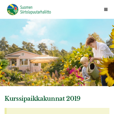
Siirry
Vali
Suomen Siirtolapuutarhaliitto ry
sivun
sisältöön
Kurssipaikkakunnat 2019