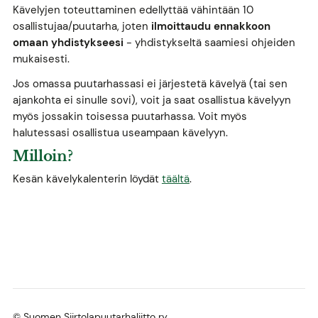
Kävelyjen toteuttaminen edellyttää vähintään 10
osallistujaa/puutarha, joten
ilmoittaudu ennakkoon
omaan yhdistykseesi
- yhdistykseltä saamiesi ohjeiden
mukaisesti.
Jos omassa puutarhassasi ei järjestetä kävelyä (tai sen
ajankohta ei sinulle sovi), voit ja saat osallistua kävelyyn
myös jossakin toisessa puutarhassa. Voit myös
halutessasi osallistua useampaan kävelyyn.
Milloin?
Kesän kävelykalenterin löydät
täältä
.
©
Suomen Siirtolapuutarhaliitto ry