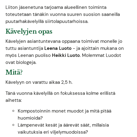
Liiton jäsenetuna tarjoama alueellinen toiminta
toteutetaan tänäkin vuonna suuren suosion saaneilla
puutarhakävelyillä siirtolapuutarhoissa.
Kävelyjen opas
Kävelyjen asiantuntevana oppaana toimivat monelle jo
tuttu asiantuntija
Leena Luoto
- ja ajoittain mukana on
myös Leenan puoliso
Heikki Luoto
. Molemmat Luodot
ovat biologeja.
Mitä?
Kävelyyn on varattu aikaa 2,5 h.
Tänä vuonna kävelyillä on fokuksessa kolme erillistä
aihetta:
Kompostoinnin monet muodot ja mitä pitää
huomioida?
Lämpenevät kesät ja äärevät säät, millaisia
vaikutuksia eri viljelymuodoissa?