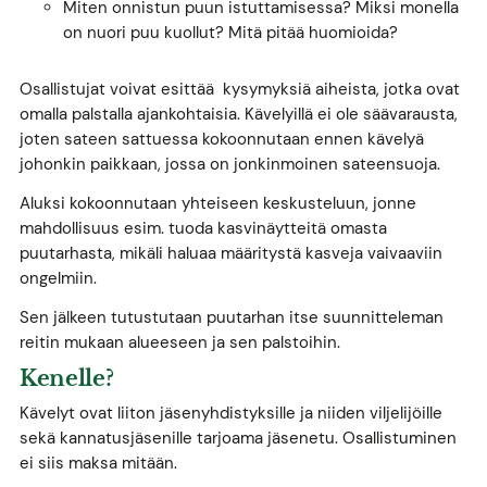
Miten onnistun puun istuttamisessa? Miksi monella
on nuori puu kuollut? Mitä pitää huomioida?
Osallistujat voivat esittää kysymyksiä aiheista, jotka ovat
omalla palstalla ajankohtaisia. Kävelyillä ei ole säävarausta,
joten sateen sattuessa kokoonnutaan ennen kävelyä
johonkin paikkaan, jossa on jonkinmoinen sateensuoja.
Aluksi kokoonnutaan yhteiseen keskusteluun, jonne
mahdollisuus esim. tuoda kasvinäytteitä omasta
puutarhasta, mikäli haluaa määritystä kasveja vaivaaviin
ongelmiin.
Sen jälkeen tutustutaan puutarhan itse suunnitteleman
reitin mukaan alueeseen ja sen palstoihin.
Kenelle?
Kävelyt ovat liiton jäsenyhdistyksille ja niiden viljelijöille
sekä kannatusjäsenille tarjoama jäsenetu. Osallistuminen
ei siis maksa mitään.