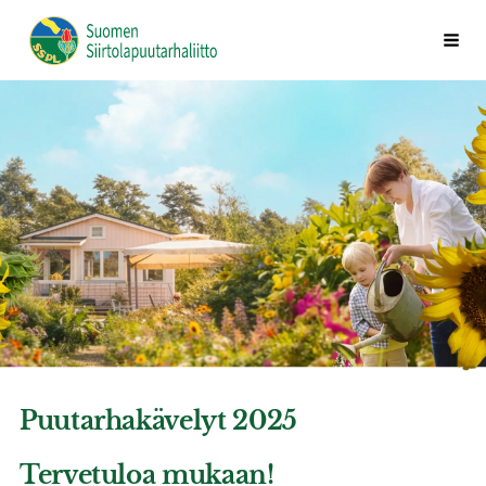
Siirry
Vali
Suomen Siirtolapuutarhaliitto ry
sivun
sisältöön
Puutarhakävelyt 2025
Tervetuloa mukaan!