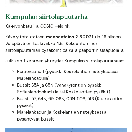
Kumpulan siirtolapuutarha
Kalervonkatu 1 a, 00610 Helsinki
Kävely toteutetaan
maanantaina 2.8.2021
klo. 18 alkaen.
Varapäivä on keskiviikko 4.8. Kokoontuminen
siirtolapuutarhan pysäköintipaikalla pääportin sisäpuolella.
Julkisen liikenteen yhteydet Kumpulan siirtolapuutarhaan:
Raitiovaunu 1 (pysäkki Koskelantien risteyksessä
Mäkelänkadulla)
Bussit 65A ja 65N (Vähäkyröntien pysäkki
Sofianlehdonkadulla tai Koskelantien pysäkit)
Bussit 57, 64N, 69, 06N, 09N, 506, 518 (Koskelantien
pysäkit)
Mäkelänkadun ja Koskelantien risteyksessä
pysähtyvät bussit