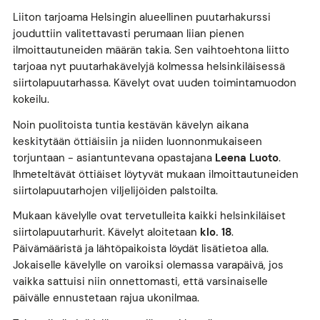
Liiton tarjoama Helsingin alueellinen puutarhakurssi
jouduttiin valitettavasti perumaan liian pienen
ilmoittautuneiden määrän takia. Sen vaihtoehtona liitto
tarjoaa nyt puutarhakävelyjä kolmessa helsinkiläisessä
siirtolapuutarhassa. Kävelyt ovat uuden toimintamuodon
kokeilu.
Noin puolitoista tuntia kestävän kävelyn aikana
keskitytään öttiäisiin ja niiden luonnonmukaiseen
torjuntaan - asiantuntevana opastajana
Leena Luoto
.
Ihmeteltävät öttiäiset löytyvät mukaan ilmoittautuneiden
siirtolapuutarhojen viljelijöiden palstoilta.
Mukaan kävelylle ovat tervetulleita kaikki helsinkiläiset
siirtolapuutarhurit. Kävelyt aloitetaan
klo. 18
.
Päivämääristä ja lähtöpaikoista löydät lisätietoa alla.
Jokaiselle kävelylle on varoiksi olemassa varapäivä, jos
vaikka sattuisi niin onnettomasti, että varsinaiselle
päivälle ennustetaan rajua ukonilmaa.