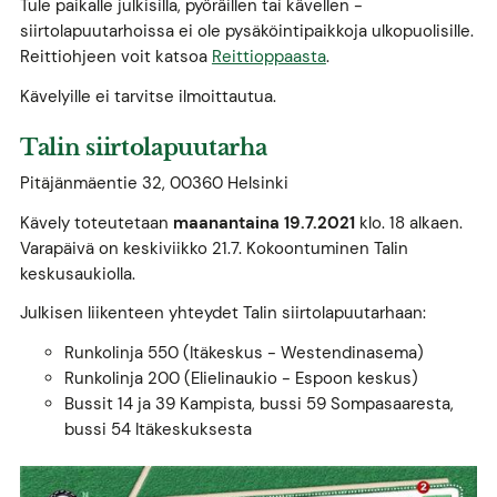
Tule paikalle julkisilla, pyöräillen tai kävellen -
siirtolapuutarhoissa ei ole pysäköintipaikkoja ulkopuolisille.
Reittiohjeen voit katsoa
Reittioppaasta
.
Kävelyille ei tarvitse ilmoittautua.
Talin siirtolapuutarha
Pitäjänmäentie 32, 00360 Helsinki
Kävely toteutetaan
maanantaina 19.7.2021
klo. 18 alkaen.
Varapäivä on keskiviikko 21.7. Kokoontuminen Talin
keskusaukiolla.
Julkisen liikenteen yhteydet Talin siirtolapuutarhaan:
Runkolinja 550 (Itäkeskus - Westendinasema)
Runkolinja 200 (Elielinaukio - Espoon keskus)
Bussit 14 ja 39 Kampista, bussi 59 Sompasaaresta,
bussi 54 Itäkeskuksesta