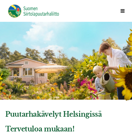
Siirry
Vali
Suomen Siirtolapuutarhaliitto ry
sivun
sisältöön
Puutarhakävelyt Helsingissä
Tervetuloa mukaan!