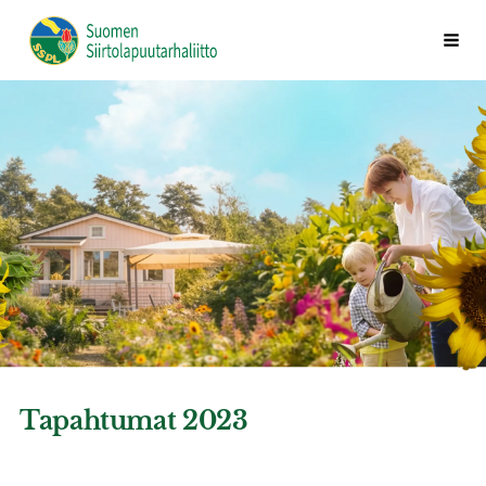
Siirry
Vali
Suomen Siirtolapuutarhaliitto ry
sivun
sisältöön
Tapahtumat 2023