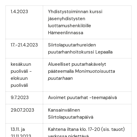
1.4.2023
Yhdistystoiminnan kurssi
jäsenyhdistysten
luottamushenkilöille
Hämeenlinnassa
17.-21.4.2023
Siirtolapuutarhureiden
puutarhanhoitokurssi Lepaalla
kesäkuun
Alueelliset puutarhakävelyt
puoliväli -
pääteemalla
Monimuotoisuutta
elokuun
puutarhaan
puoliväli
9.7.2023
Avoimet puutarhat -teemapäivä
29.07.2023
Kansainvälinen
Siirtolapuutarhapäivä
13.11. ja
Kahtena iltana klo. 17-20 (sis. tauot)
21.11.2023
verkossa pidettävä