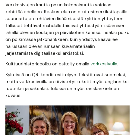
Verkkosivujen kautta polun kokonaisuutta voidaan
kehittää edelleen. Keskustelua on ollut esimerkiksi lapsille
suunnattujen tehtävien lisäämisestä kylttien yhteyteen.
Tällaiset tehtävät mahdollistaisivat yhteistyön lisäämisen
lähellä olevien koulujen ja päiväkotien kanssa. Lisäksi polku
on poikimassa jatkohankkeen, kun yhdistys kaavailee
hallussaan olevan runsaan kuvamateriaalin
järjestämistä digitaaliseksi arkistoksi.
Kulttuurihistoriapolku on esitelty omalla
verkkosivulla
.
Kylteissä on QR-koodit esittelyyn. Tekstit ovat suomeksi,
mutta verkkosivuilla on tiivistetyt tekstit myös englanniksi,
ruotsiksi ja saksaksi. Tulossa on myös ranskankielinen
kuvaus.