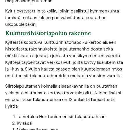
maljamaisen puutarhan.
Kyltit pystytettiin talkoilla, joihin osallistui kymmenkunta
ihmistä mukaan lukien pari vahvistusta puutarhan
ulkopuoleltakin.
Kulttuurihistoriapolun rakenne
Kylteistä koostuva Kulttuurihistoriapolku kertoo alueen
historiasta, rakennuksista ja puutarhanhoidosta sekä
mökkiläisten arjesta ja juhlasta vuosikymmenten varrella.
Kylttejä täydentävät verkkosivut, joilta löytyy lisälukemista
ja -kuvia. Sivujen kautta pääsee pian kuuntelemaan myös
entisten siirtolapuutarhureiden muistoja vuosien varrelta.
Siirtolapuutarhan kolmella sisäänkäynnillä on puutarhan
yleisestä historiasta kertova tervetulokyltti. Niiden lisäksi
eri puolilla siirtolapuutarhaa on 12 erilaista temaattista
kylttiä:
Tervetuloa Herttoniemen siirtolapuutarhaan
Kylässä
Majat mallin mukaan