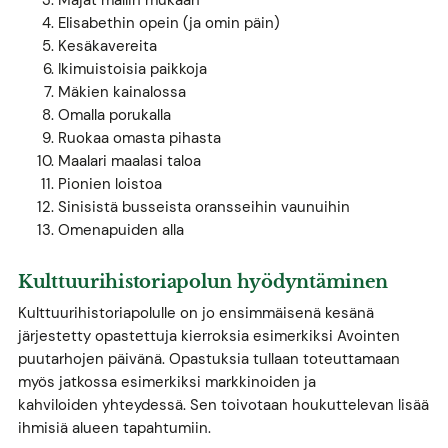
Elisabethin opein (ja omin päin)
Kesäkavereita
Ikimuistoisia paikkoja
Mäkien kainalossa
Omalla porukalla
Ruokaa omasta pihasta
Maalari maalasi taloa
Pionien loistoa
Sinisistä busseista oransseihin vaunuihin
Omenapuiden alla
Kulttuurihistoriapolun hyödyntäminen
Kulttuurihistoriapolulle on jo ensimmäisenä kesänä
järjestetty opastettuja kierroksia esimerkiksi Avointen
puutarhojen päivänä. Opastuksia tullaan toteuttamaan
myös jatkossa esimerkiksi markkinoiden ja
kahviloiden yhteydessä. Sen toivotaan houkuttelevan lisää
ihmisiä alueen tapahtumiin.