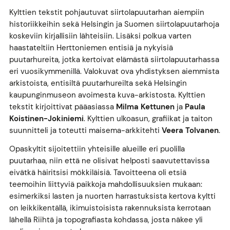
Kylttien tekstit pohjautuvat siirtolapuutarhan aiempiin
historiikkeihin sekä Helsingin ja Suomen siirtolapuutarhoja
koskeviin kirjallisiin lähteisiin. Lisäksi polkua varten
haastateltiin Herttoniemen entisiä ja nykyisiä
puutarhureita, jotka kertoivat elämästä siirtolapuutarhassa
eri vuosikymmenillä. Valokuvat ova yhdistyksen aiemmista
arkistoista, entisiltä puutarhureilta sekä Helsingin
kaupunginmuseon avoimesta kuva-arkistosta. Kylttien
tekstit kirjoittivat pääasiassa
Milma Kettunen
ja
Paula
Koistinen-Jokiniemi
. Kylttien ulkoasun, grafiikat ja taiton
suunnitteli ja toteutti maisema-arkkitehti
Veera Tolvanen
.
Opaskyltit sijoitettiin yhteisille alueille eri puolilla
puutarhaa, niin että ne olisivat helposti saavutettavissa
eivätkä häiritsisi mökkiläisiä. Tavoitteena oli etsiä
teemoihin liittyviä paikkoja mahdollisuuksien mukaan:
esimerkiksi lasten ja nuorten harrastuksista kertova kyltti
on leikkikentällä, ikimuistoisista rakennuksista kerrotaan
lähellä Riihtä ja topografiasta kohdassa, josta näkee yli