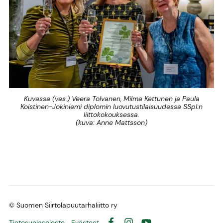
Kuvassa (vas.) Veera Tolvanen, Milma Kettunen ja Paula
Koistinen-Jokiniemi diplomin luovutustilaisuudessa SSpl:n
liittokokouksessa.
(kuva: Anne Mattsson)
©
Suomen Siirtolapuutarhaliitto ry
Tietosuojaseloste
Evästeet