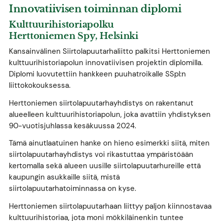
Innovatiivisen toiminnan diplomi
Kulttuurihistoriapolku
Herttoniemen Spy, Helsinki
Kansainvälinen Siirtolapuutarhaliitto palkitsi Herttoniemen
kulttuurihistoriapolun innovatiivisen projektin diplomilla.
Diplomi luovutettiin hankkeen puuhatroikalle SSpl:n
liittokokouksessa.
Herttoniemen siirtolapuutarhayhdistys on rakentanut
alueelleen kulttuurihistoriapolun, joka avattiin yhdistyksen
90-vuotisjuhlassa kesäkuussa 2024.
Tämä ainutlaatuinen hanke on hieno esimerkki siitä, miten
siirtolapuutarhayhdistys voi rikastuttaa ympäristöään
kertomalla sekä alueen uusille siirtolapuutarhureille että
kaupungin asukkaille siitä, mistä
siirtolapuutarhatoiminnassa on kyse.
Herttoniemen siirtolapuutarhaan liittyy paljon kiinnostavaa
kulttuurihistoriaa, jota moni mökkiläinenkin tuntee