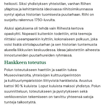
heikosti. Siksi yhdistyksen yhteistilan, vanhan Riihen
ylläpitoa ja kehittämistä ideoivassa riihitoimikunnassa
syntyi ajatus historian tuomisesta puutarhaan. Riihi on
suojeltu rakennus 1750-luvulta.
Aluksi ajatuksena oli tehdä vain Riihestä kertova
opaskyltti. Nopeasti kuitenkin todettiin, että teemoja
riittäisi useampaankin kylttiin, kokonaiseen polkuun, joka
voisi lisätä siirtolapuutarhan ja sen historian tuntemusta
alueella liikkuvien keskuudessa. Ideaa jalostettiin aiheesta
innostuneiden puutarhureiden ryhmässä.
Hankkeen toteutus
Polun toteutukseen haettiin ja saatiin tukea
Museovirastolta, yhteisöjen kulttuuriperintöön
ja kulttuuriympäristöön liittyvistä hankkeista. Avustus
kattoi 90 % kuluista Loput kuluista maksoi yhdistys. Polun
suunnitteluun, toteutukseen ja pystytykseen sekä
verkkoversion tekemiseen on tarvittu yhteensä satoja
tunteja talkootyötä.