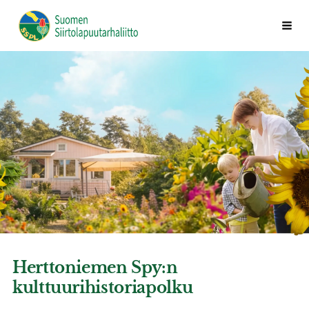
Siirry
Vali
Suomen Siirtolapuutarhaliitto ry
sivun
sisältöön
Herttoniemen Spy:n
kulttuurihistoriapolku