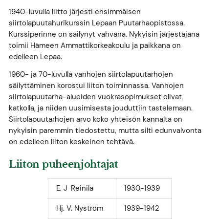
1940-luvulla liitto järjesti ensimmäisen
siirtolapuutahurikurssin Lepaan Puutarhaopistossa.
Kurssiperinne on säilynyt vahvana. Nykyisin järjestäjänä
toimii Hämeen Ammattikorkeakoulu ja paikkana on
edelleen Lepaa.
1960- ja 70-luvulla vanhojen siirtolapuutarhojen
säilyttäminen korostui liiton toiminnassa. Vanhojen
siirtolapuutarha-alueiden vuokrasopimukset olivat
katkolla, ja niiden uusimisesta jouduttiin tastelemaan.
Siirtolapuutarhojen arvo koko yhteisön kannalta on
nykyisin paremmin tiedostettu, mutta silti edunvalvonta
on edelleen liiton keskeinen tehtävä.
Liiton puheenjohtajat
E. J Reinilä
1930-1939
Hj. V. Nyström
1939-1942