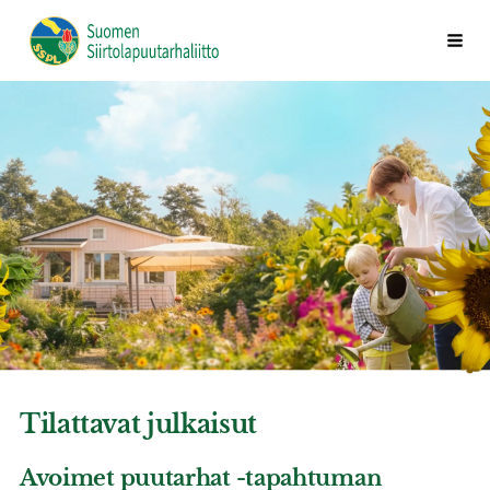
Siirry
Vali
Suomen Siirtolapuutarhaliitto ry
sivun
sisältöön
Tilattavat julkaisut
Avoimet puutarhat -tapahtuman