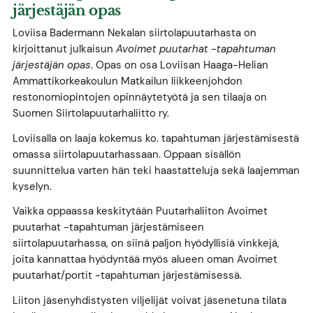
järjestäjän opas
Loviisa Badermann Nekalan siirtolapuutarhasta on
kirjoittanut julkaisun
Avoimet puutarhat -tapahtuman
järjestäjän opas
. Opas on osa Loviisan Haaga-Helian
Ammattikorkeakoulun Matkailun liikkeenjohdon
restonomiopintojen opinnäytetyötä ja sen tilaaja on
Suomen Siirtolapuutarhaliitto ry.
Loviisalla on laaja kokemus ko. tapahtuman järjestämisestä
omassa siirtolapuutarhassaan. Oppaan sisällön
suunnittelua varten hän teki haastatteluja sekä laajemman
kyselyn.
Vaikka oppaassa keskitytään Puutarhaliiton Avoimet
puutarhat -tapahtuman järjestämiseen
siirtolapuutarhassa, on siinä paljon hyödyllisiä vinkkejä,
joita kannattaa hyödyntää myös alueen oman Avoimet
puutarhat/portit -tapahtuman järjestämisessä.
Liiton jäsenyhdistysten viljelijät voivat jäsenetuna tilata