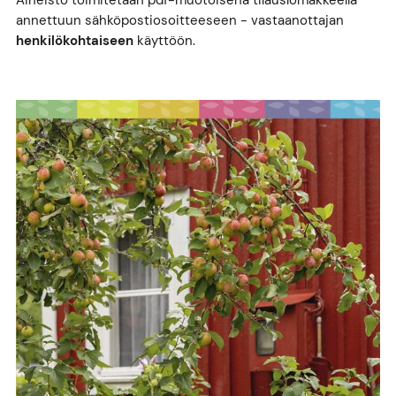
annettuun sähköpostiosoitteeseen - vastaanottajan
henkilökohtaiseen
käyttöön.