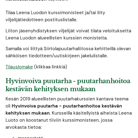
Tilaa Leena Luodon kurssimonisteet ja/tai liity
viljelijätiedotteen postituslistalle.
Liiton jäsenyhdistyksen viljelijät voivat tilata veloituksetta
Leena Luodon alueellisten kurssien monisteita.
Samalla voi liittyä Siirtolapuutarhaliitossa kehitteillä olevan
sähköisen tiedotteen/uutiskirjeen jakelulistalle.
Tilauslomake
(klikkaa linkkiä)
Hyvinvoiva puutarha - puutarhanhoitoa
kestävän kehityksen mukaan
Kesän 2019 alueellisten puutarhakurssien kantava teema
oli
Hyvinvoiva puutarha - puutarhanhoitoa kestävän
kehityksen mukaan
. Kursseilla käsitellyistä aiheista Leena
Luoto on koostanut tiiviin kurssimonisteen, jossa
arvokasta tietoa: