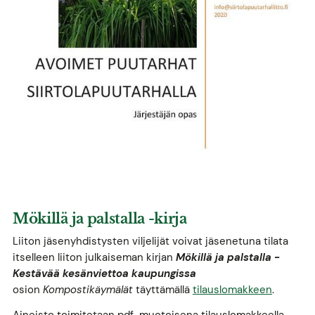
Mökillä ja palstalla -kirja
Liiton jäsenyhdistysten viljelijät voivat jäsenetuna tilata
itselleen liiton julkaiseman kirjan
Mökillä ja palstalla -
Kestävää kesänviettoa kaupungissa
osion
Kompostikäymälät
täyttämällä
tilauslomakkeen
.
Aineisto toimitetaan pdf-muotoisena tilauslomakkeella