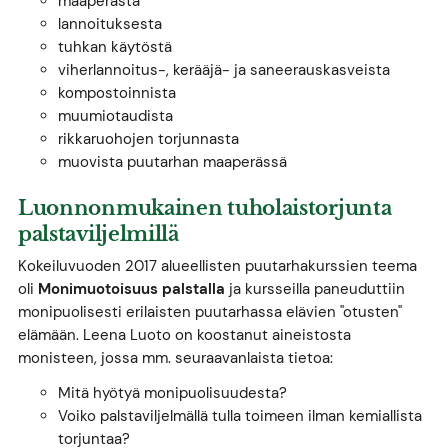
maaperästä
lannoituksesta
tuhkan käytöstä
viherlannoitus-, kerääjä- ja saneerauskasveista
kompostoinnista
muumiotaudista
rikkaruohojen torjunnasta
muovista puutarhan maaperässä
Luonnonmukainen tuholaistorjunta
palstaviljelmillä
Kokeiluvuoden 2017 alueellisten puutarhakurssien teema
oli
Monimuotoisuus palstalla
ja kursseilla paneuduttiin
monipuolisesti erilaisten puutarhassa elävien "otusten"
elämään. Leena Luoto on koostanut aineistosta
monisteen, jossa mm. seuraavanlaista tietoa:
Mitä hyötyä monipuolisuudesta?
Voiko palstaviljelmällä tulla toimeen ilman kemiallista
torjuntaa?