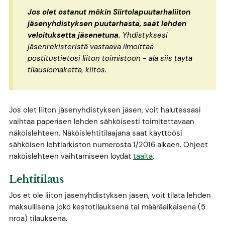
Jos olet ostanut mökin Siirtolapuutarhaliiton
jäsenyhdistyksen puutarhasta, saat lehden
veloituksetta jäsenetuna.
Yhdistyksesi
jäsenrekisteristä vastaava ilmoittaa
postitustietosi liiton toimistoon - älä siis täytä
tilauslomaketta, kiitos.
Jos olet liiton jäsenyhdistyksen jäsen, voit halutessasi
vaihtaa paperisen lehden sähköisesti toimitettavaan
näköislehteen. Näköislehtitilaajana saat käyttöösi
sähköisen lehtiarkiston numerosta 1/2016 alkaen. Ohjeet
näköislehteen vaihtamiseen löydät
täältä
.
Lehtitilaus
Jos et ole liiton jäsenyhdistyksen jäsen, voit tilata lehden
maksullisena joko kestotilauksena tai määräaikaisena (5
nroa) tilauksena.