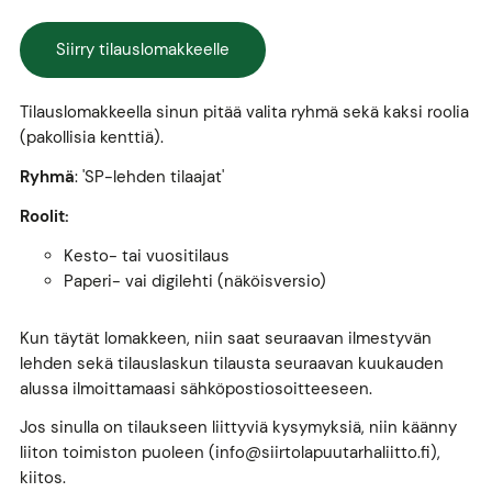
Siirry tilauslomakkeelle
Tilauslomakkeella sinun pitää valita ryhmä sekä kaksi roolia
(pakollisia kenttiä).
Ryhmä
: 'SP-lehden tilaajat'
Roolit:
Kesto- tai vuositilaus
Paperi- vai digilehti (näköisversio)
Kun täytät lomakkeen, niin saat seuraavan ilmestyvän
lehden sekä tilauslaskun tilausta seuraavan kuukauden
alussa ilmoittamaasi sähköpostiosoitteeseen.
Jos sinulla on tilaukseen liittyviä kysymyksiä, niin käänny
liiton toimiston puoleen (info@siirtolapuutarhaliitto.fi),
kiitos.