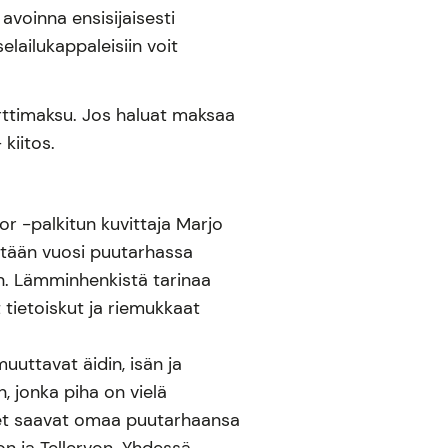
 avoinna ensisijaisesti
lailukappaleisiin voit
rttimaksu. Jos haluat maksaa
 kiitos.
ior -palkitun kuvittaja Marjo
etään vuosi puutarhassa
en. Lämminhenkistä tarinaa
 tietoiskut ja riemukkaat
uuttavat äidin, isän ja
, jonka piha on vielä
set saavat omaa puutarhaansa