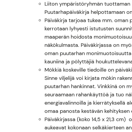
Liiton ympäristöryhmän tuottaman
Puutarhapäiväkirja helpottamaan o
Päiväkirja tarjoaa tukea mm. oman pa
kerrotaan lyhyesti istutusten suunnit
maaperän hoidosta monimuotoisuu
näkökulmasta. Päiväkirjassa on myös
oman puutarhan monimuotoisuutta vo
kauniina ja pölyttäjiä houkuttelevan
Mökkiä koskeville tiedoille on päiväk
Sinne viljelijä voi kirjata mökin rake
puutarhan hankinnat. Vinkkinä on my
seuraamaan rahankäyttöä ja tuo nä
energiavalinnoilla ja kierrätyksellä 
omaa panosta kestävän kehityksen 
Päiväkirjassa (koko 14,5 x 21,3 cm) o
aukeavat kokonaan selkäkierteen ansi