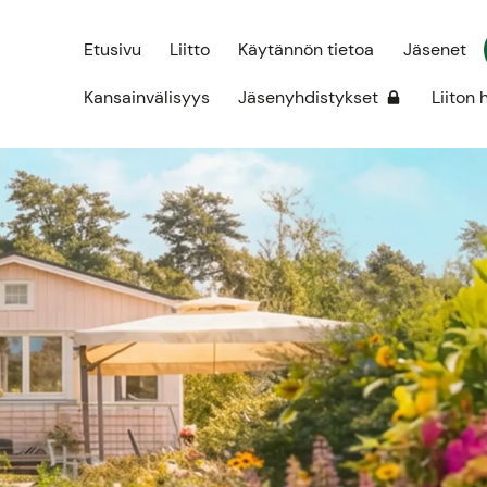
Etusivu
Liitto
Käytännön tietoa
Jäsenet
Kansainvälisyys
Jäsenyhdistykset
Liiton 