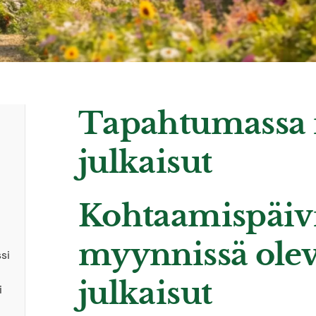
Tapahtumassa 
julkaisut
Kohtaamispäivi
myynnissä oleva
si
julkaisut
i