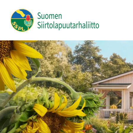
Siirry
sivun
Suomen Siirtolapuutarhaliitto ry
sisältöön