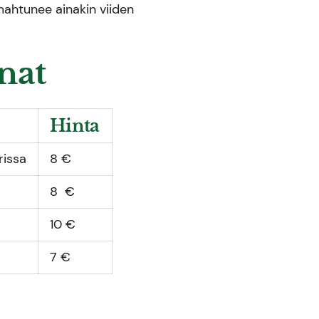
mahtunee ainakin viiden
nat
Hinta
rissa
8 €
8 €
10 €
7 €