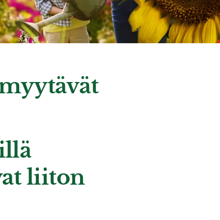
myytävät
llä
t liiton