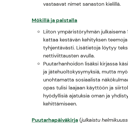
vastaavat nimet sanaston kielillä.
Mökillä ja palstalla
Liiton ympäristöryhmän julkaisema 1
kattaa kestävän kehityksen teemoja l
tyhjentävästi. Lisätietoja löytyy tekst
nettiviittausten avulla.
Puutarhanhoidon lisäksi kirjassa käs
ja jätehuoltokysymyksiä, mutta myös
unohtamatta sosiaalista näkökulmaa.
opas tulisi laajaan käyttöön ja siirto
hyödyllisiä ajatuksia oman ja yhdis
kehittämiseen.
Puutarhapäiväkirja
(
julkaistu helmikuus