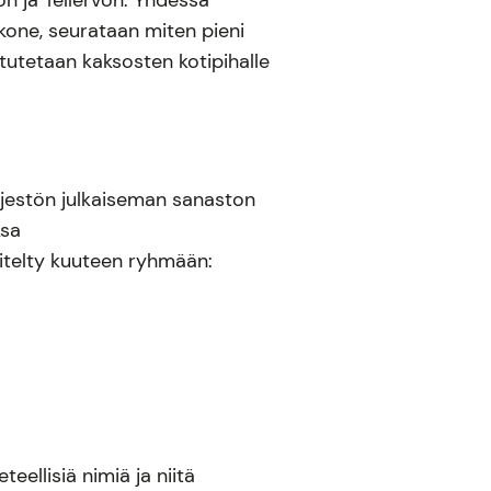
on ja Tellervon. Yhdessä
kone, seurataan miten pieni
stutetaan kaksosten kotipihalle
ärjestön julkaiseman sanaston
ksa
itelty kuuteen ryhmään:
eellisiä nimiä ja niitä