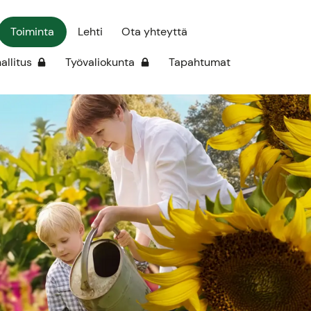
Toiminta
Lehti
Ota yhteyttä
hallitus
Työvaliokunta
Tapahtumat