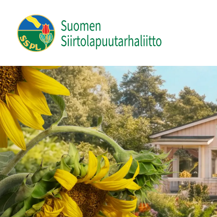
Siirry
sivun
Suomen Siirtolapuutarhaliitto ry
sisältöön