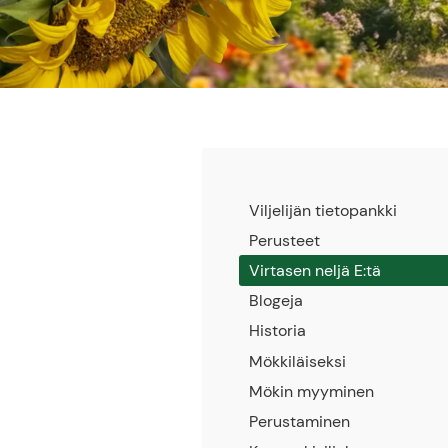
Viljelijän tietopankki
Perusteet
Virtasen neljä E:tä
Blogeja
Historia
Mökkiläiseksi
Mökin myyminen
Perustaminen