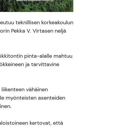
eutuu teknillisen korkeakoulun
rin Pekka V. Virtasen neljä
kitontin pinta-alalle mahtuu
keineen ja tarvittavine
 liikenteen vähäinen
lle myönteisten asenteiden
inen.
loistoineen kertovat, että