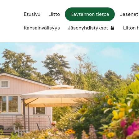
Etusivu
Liitto
Käytännön tietoa
Jäsenet
Kansainvälisyys
Jäsenyhdistykset
Liiton 