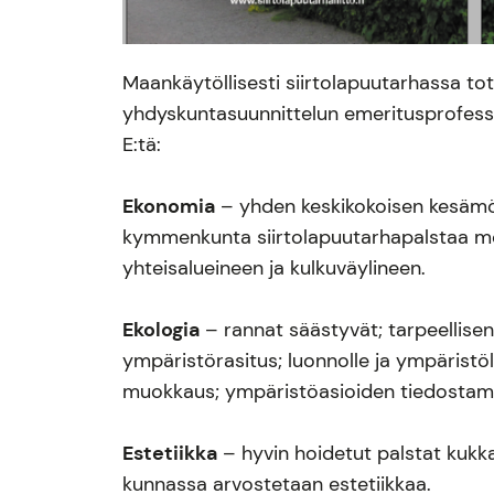
Maankäytöllisesti siirtolapuutarhassa tot
yhdyskuntasuunnittelun emeritusprofesso
E:tä:
Ekonomia
– yhden keskikokoisen kesämök
kymmenkunta siirtolapuutarhapalstaa mök
yhteisalueineen ja kulkuväylineen.
Ekologia
– rannat säästyvät; tarpeellisen
ympäristörasitus; luonnolle ja ympäristö
muokkaus; ympäristöasioiden tiedostam
Estetiikka
– hyvin hoidetut palstat kukka
kunnassa arvostetaan estetiikkaa.