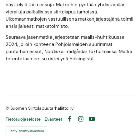
näyttelyjä tai messuja. Matkoihin pyritään yhdistämään
vierailuja paikallisissa siirtolapuutarhoissa.
Ulkomaanmatkojen vastuullisena matkanjärjestäjänä toimii
ensisijaisesti matkatoimisto.
Seuraava jäsenmatka järjestetään maalis-huhtikuussa
2024, jolloin kohteena Pohjoismaiden suurimmat
puutarhamessut, Nordiska Trädgårdar Tukholmassa. Matka
toteutetaan pe-su risteilynä Helsingistä.
©
Suomen Siirtolapuutarhaliitto ry
Tietosuojaseloste
Evästeet
Facebook
Instagram
YouTube
Tehty Yhdistysavaimella