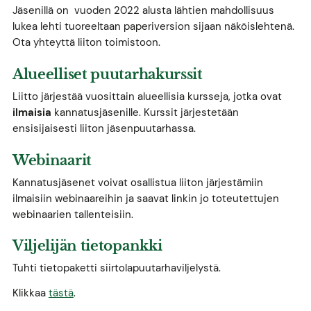
Jäsenillä on vuoden 2022 alusta lähtien mahdollisuus
lukea lehti tuoreeltaan paperiversion sijaan näköislehtenä.
Ota yhteyttä liiton toimistoon.
Alueelliset puutarhakurssit
Liitto järjestää vuosittain alueellisia kursseja, jotka ovat
ilmaisia
kannatusjäsenille. Kurssit järjestetään
ensisijaisesti liiton jäsenpuutarhassa.
Webinaarit
Kannatusjäsenet voivat osallistua liiton järjestämiin
ilmaisiin webinaareihin ja saavat linkin jo toteutettujen
webinaarien tallenteisiin.
Viljelijän tietopankki
Tuhti tietopaketti siirtolapuutarhaviljelystä.
Klikkaa
tästä
.