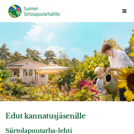
Siirry
Vali
Suomen Siirtolapuutarhaliitto ry
sivun
sisältöön
Edut kannatusjäsenille
Siirtolapuutarha-lehti