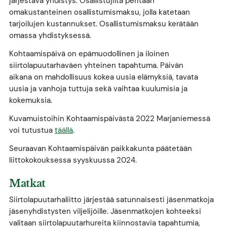
järjestävä yhdistys. Osallistujilta peritään
omakustanteinen osallistumismaksu, jolla katetaan
tarjoilujen kustannukset. Osallistumismaksu kerätään
omassa yhdistyksessä.
Kohtaamispäivä on epämuodollinen ja iloinen
siirtolapuutarhaväen yhteinen tapahtuma. Päivän
aikana on mahdollisuus kokea uusia elämyksiä, tavata
uusia ja vanhoja tuttuja sekä vaihtaa kuulumisia ja
kokemuksia.
Kuvamuistoihin Kohtaamispäivästä 2022 Marjaniemessä
voi tutustua
täällä
.
Seuraavan Kohtaamispäivän paikkakunta päätetään
liittokokouksessa syyskuussa 2024.
Matkat
Siirtolapuutarhaliitto järjestää satunnaisesti jäsenmatkoja
jäsenyhdistysten viljelijöille. Jäsenmatkojen kohteeksi
valitaan siirtolapuutarhureita kiinnostavia tapahtumia,