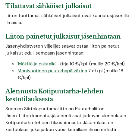
Tilattavat sähköiset julkaisut
Liiton tuottamat sähköiset julkaisut ovat kannatusjäsenille
ilmaisia.
Liiton painetut julkaisut jäsenhintaan
Jäsenyhdistysten viljelijät saavat ostaa liiton painetut
julkaisut edullisempaan jäsenhintaan:
'
Mökillä ja palstalla
' -kirja 10 €/kpl (muille 20 €/kpl)
Monivuotinen puutarhapäiväkirja
7 e/kpl (muille 18
€/kpl)
Alennusta Kotipuutarha-lehden
kestotilauksesta
Suomen Siirtolapuutarhaliitto on Puutarhaliiton
jäsen. Liiton kannatusjäsenenä saat jatkuvan alennuksen
Kotipuutarha-lehden tilaushinnasta. Jäsentilaus on
kestotilaus, joka jatkuu vuosi kerrallaan ilman erillistä