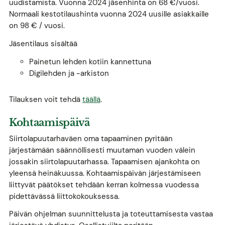
uudistamista. Vuonna 2024 jäsenhinta on 68 €/vuosi.
Normaali kestotilaushinta vuonna 2024 uusille asiakkaille
on 98 € / vuosi.
Jäsentilaus sisältää
Painetun lehden kotiin kannettuna
Digilehden ja -arkiston
Tilauksen voit tehdä
täällä
.
Kohtaamispäivä
Siirtolapuutarhaväen oma tapaaminen pyritään
järjestämään säännöllisesti muutaman vuoden välein
jossakin siirtolapuutarhassa. Tapaamisen ajankohta on
yleensä heinäkuussa. Kohtaamispäivän järjestämiseen
liittyvät päätökset tehdään kerran kolmessa vuodessa
pidettävässä liittokokouksessa.
Päivän ohjelman suunnittelusta ja toteuttamisesta vastaa