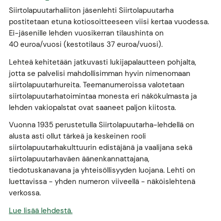
Siirtolapuutarhaliiton jäsenlehti Siirtolapuutarha
postitetaan etuna kotiosoitteeseen viisi kertaa vuodessa.
Ei-jäsenille lehden vuosikerran tilaushinta on
40 euroa/vuosi (kestotilaus 37 euroa/vuosi).
Lehteä kehitetään jatkuvasti lukijapalautteen pohjalta,
jotta se palvelisi mahdollisimman hyvin nimenomaan
siirtolapuutarhureita. Teemanumeroissa valotetaan
siirtolapuutarhatoimintaa monesta eri näkökulmasta ja
lehden vakiopalstat ovat saaneet paljon kiitosta.
Vuonna 1935 perustetulla Siirtolapuutarha-lehdellä on
alusta asti ollut tärkeä ja keskeinen rooli
siirtolapuutarhakulttuurin edistäjänä ja vaalijana sekä
siirtolapuutarhaväen äänenkannattajana,
tiedotuskanavana ja yhteisöllisyyden luojana. Lehti on
luettavissa - yhden numeron viiveellä - näköislehtenä
verkossa.
Lue lisää lehdestä.