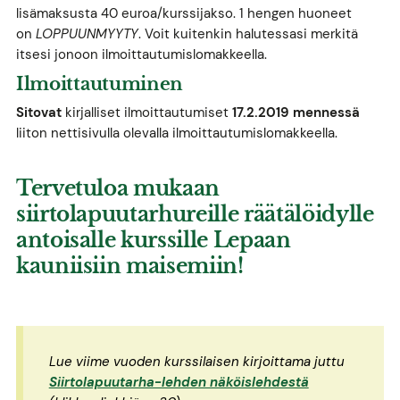
lisämaksusta 40 euroa/kurssijakso. 1 hengen huoneet
on
LOPPUUNMYYTY
. Voit kuitenkin halutessasi merkitä
itsesi jonoon ilmoittautumislomakkeella.
Ilmoittautuminen
Sitovat
kirjalliset ilmoittautumiset
17.2.2019 mennessä
liiton nettisivulla olevalla ilmoittautumislomakkeella.
Tervetuloa mukaan
siirtolapuutarhureille räätälöidylle
antoisalle kurssille Lepaan
kauniisiin maisemiin!
Lue viime vuoden kurssilaisen kirjoittama juttu
Siirtolapuutarha-lehden näköislehdestä