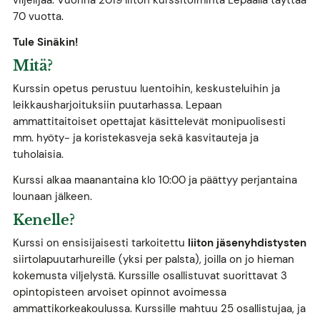
viljelijää. Vuonna 2019 liiton kurssitoiminta Lepaalla täyttää
70 vuotta.
Tule Sinäkin!
Mitä?
Kurssin opetus perustuu luentoihin, keskusteluihin ja
leikkausharjoituksiin puutarhassa. Lepaan
ammattitaitoiset opettajat käsittelevät monipuolisesti
mm. hyöty- ja koristekasveja sekä kasvitauteja ja
tuholaisia.
Kurssi alkaa maanantaina klo 10:00 ja päättyy perjantaina
lounaan jälkeen.
Kenelle?
Kurssi on ensisijaisesti tarkoitettu
liiton jäsenyhdistysten
siirtolapuutarhureille (yksi per palsta), joilla on jo hieman
kokemusta viljelystä. Kurssille osallistuvat suorittavat 3
opintopisteen arvoiset opinnot avoimessa
ammattikorkeakoulussa. Kurssille mahtuu 25 osallistujaa, ja