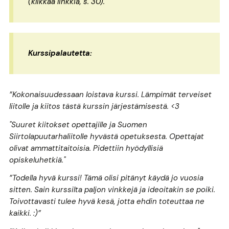
(klikkaa linkkiä, s. 30).
Kurssipalautetta:
”Kokonaisuudessaan loistava kurssi. Lämpimät terveiset
liitolle ja kiitos tästä kurssin järjestämisestä. <3
"Suuret kiitokset opettajille ja Suomen
Siirtolapuutarhaliitolle hyvästä opetuksesta. Opettajat
olivat ammattitaitoisia. Pidettiin hyödyllisiä
opiskeluhetkiä."
”Todella hyvä kurssi! Tämä olisi pitänyt käydä jo vuosia
sitten. Sain kurssilta paljon vinkkejä ja ideoitakin se poiki.
Toivottavasti tulee hyvä kesä, jotta ehdin toteuttaa ne
kaikki. :)”