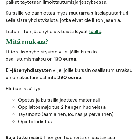
paikat täytetään ilmoittautumisjärjestyksessä.
Kurssille voidaan ottaa myös muutama siirtolapuutarhuri
sellaisista yhdistyksistä, jotka eivät ole liiton jäseniä.
Listan liiton jäsenyhdistyksistä löydät
täältä
.
Mitä maksaa?
Liiton jäsenyhdistysten viljelijöille kurssin
osallistumismaksu on
130 euroa
.
Ei-jäsenyhdistysten
viljelijöille kurssin osallistumismaksu
on omakustannushinta
290 euroa.
Hintaan sisältyy:
Opetus ja kurssilla jaettava materiaali
Oppilaitosmajoitus 2 hengen huoneissa
Täysihoito (aamiainen, lounas ja päivällinen)
Opintotodistus
Rajoitettu
määrä 1 hengen huoneita on saatavissa