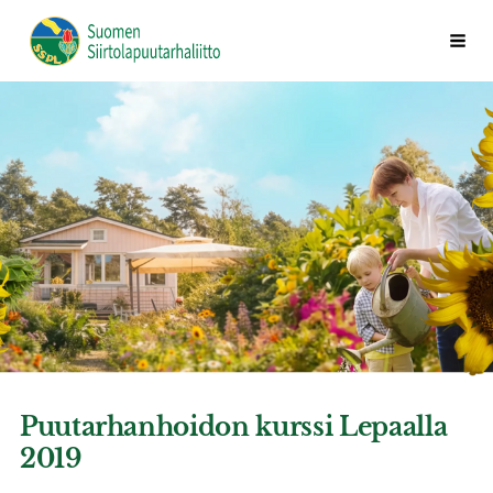
Siirry
Vali
Suomen Siirtolapuutarhaliitto ry
sivun
sisältöön
Puutarhanhoidon kurssi Lepaalla
2019