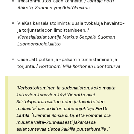
Ilmastonmuutos lajien kannalta. /
Johtaja Petri
Ahlroth, Suomen ympäristökeskus
VieKas kansalaistoiminta: uusia työkaluja havainto-
ja torjuntatiedon ilmoittamiseen. /
Vieraslajiasiantuntija Markus Seppälä, Suomen
Luonnonsuojeluliitto
Case Jättiputken ja -palsamin tunnistaminen ja
torjunta. /
Hortonomi Miia Korhonen Luontoturva
"Verkostoituminen ja uudenlaisten, koko maata
kattavien kanavien käyttöönotto ovat
Siirtolapuutarhaliiton edun ja tavoitteiden
mukaista" sanoo liiton puheenjohtaja
Pertti
Laitila
. "Olemme iloisia siitä, että voimme olla
mukana valta-kunnallisesti jakamassa
asiantuntevaa tietoa kaikille puutarhureille ."