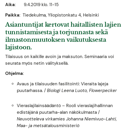
Aika
: 9.4.2019 klo. 11-15
Paikka
: Tiedekulma, Yliopistonkatu 4, Helsinki
Asiantuntijat kertovat haitallisten lajien
tunnistamisesta ja torjunnasta sekä
ilmastonmuutoksen vaikutuksesta
lajistoon.
Tilaisuus on kaikille avoin ja maksuton. Seminaaria voi
seurata myös netin välityksellä.
Ohjelma
:
Avaus ja tilaisuuden fasilitointi: Vieraita lajeja
puutarhassa. /
Biologi Leena Luoto, Flowerpecker
Vieraslajilainsäädäntö – Rooli vieraslajihallinnan
edistäjänä puutarha-alan näkökulmasta /
Neuvotteleva virkamies Johanna Niemivuo-Lahti,
Maa- ja metsätalousministeriö