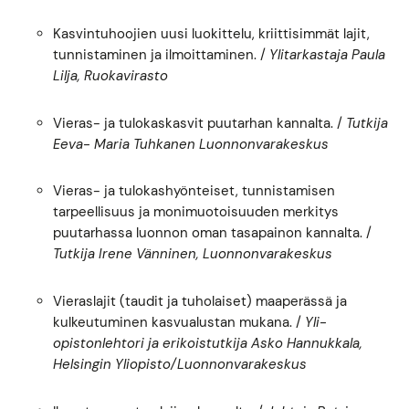
Kasvintuhoojien uusi luokittelu, kriittisimmät lajit,
tunnistaminen ja ilmoittaminen. /
Ylitarkastaja Paula
Lilja, Ruokavirasto
Vieras- ja tulokaskasvit puutarhan kannalta. /
Tutkija
Eeva- Maria Tuhkanen Luonnonvarakeskus
Vieras- ja tulokashyönteiset, tunnistamisen
tarpeellisuus ja monimuotoisuuden merkitys
puutarhassa luonnon oman tasapainon kannalta. /
Tutkija Irene Vänninen, Luonnonvarakeskus
Vieraslajit (taudit ja tuholaiset) maaperässä ja
kulkeutuminen kasvualustan mukana. /
Yli-
opistonlehtori ja erikoistutkija Asko Hannukkala,
Helsingin Yliopisto/Luonnonvarakeskus