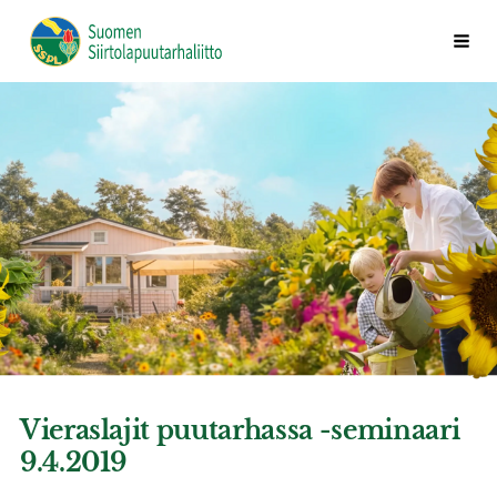
Siirry
Vali
Suomen Siirtolapuutarhaliitto ry
sivun
sisältöön
Vieraslajit puutarhassa -seminaari
9.4.2019