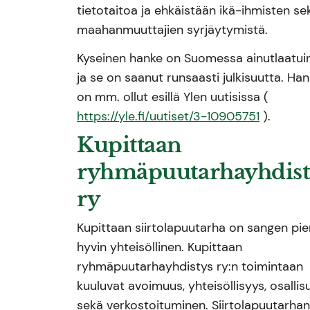
tietotaitoa ja ehkäistään ikä-ihmisten se
maahanmuuttajien syrjäytymistä.
Kyseinen hanke on Suomessa ainutlaatui
ja se on saanut runsaasti julkisuutta. Ha
on mm. ollut esillä Ylen uutisissa (
https://yle.fi/uutiset/3-10905751
).
Kupittaan
ryhmäpuutarhayhdist
ry
Kupittaan siirtolapuutarha on sangen pien
hyvin yhteisöllinen. Kupittaan
ryhmäpuutarhayhdistys ry:n toimintaan
kuuluvat avoimuus, yhteisöllisyys, osallis
sekä verkostoituminen. Siirtolapuutarha