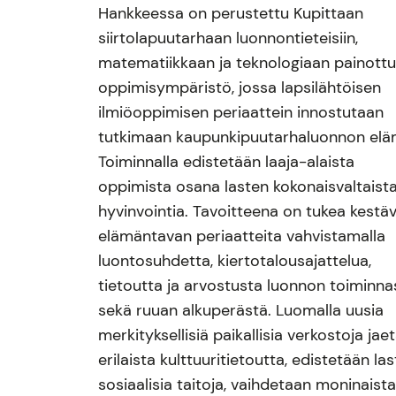
Hankkeessa on perustettu Kupittaan
siirtolapuutarhaan luonnontieteisiin,
matematiikkaan ja teknologiaan painott
oppimisympäristö, jossa lapsilähtöisen
ilmiöoppimisen periaattein innostutaan
tutkimaan kaupunkipuutarhaluonnon elä
Toiminnalla edistetään laaja-alaista
oppimista osana lasten kokonaisvaltaist
hyvinvointia. Tavoitteena on tukea kestä
elämäntavan periaatteita vahvistamalla
luontosuhdetta, kiertotalousajattelua,
tietoutta ja arvostusta luonnon toiminna
sekä ruuan alkuperästä. Luomalla uusia
merkityksellisiä paikallisia verkostoja jae
erilaista kulttuuritietoutta, edistetään la
sosiaalisia taitoja, vaihdetaan moninaist