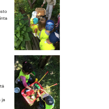
usto
inta
ötä
 ja