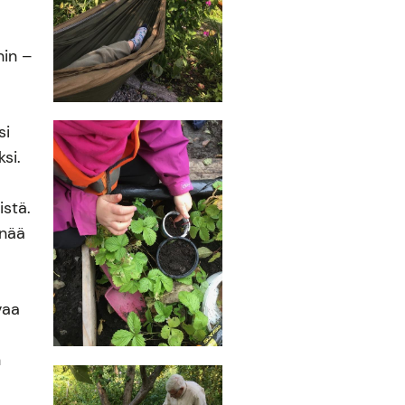
.
hin –
a
si
si.
stä.
enää
vaa
a
n