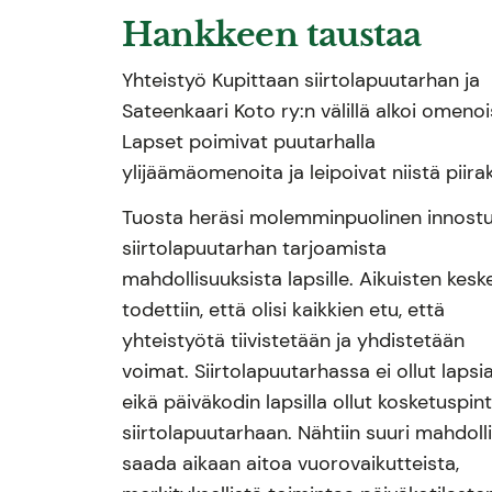
Hankkeen taustaa
Yhteistyö Kupittaan siirtolapuutarhan ja
Sateenkaari Koto ry:n välillä alkoi omenoi
Lapset poimivat puutarhalla
ylijäämäomenoita ja leipoivat niistä piira
Tuosta heräsi molemminpuolinen innost
siirtolapuutarhan tarjoamista
mahdollisuuksista lapsille. Aikuisten kesk
todettiin, että olisi kaikkien etu, että
yhteistyötä tiivistetään ja yhdistetään
voimat. Siirtolapuutarhassa ei ollut lapsi
eikä päiväkodin lapsilla ollut kosketuspin
siirtolapuutarhaan. Nähtiin suuri mahdoll
saada aikaan aitoa vuorovaikutteista,