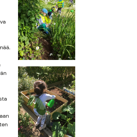
uva
mää.
a
vän
sta
taan
sten
a