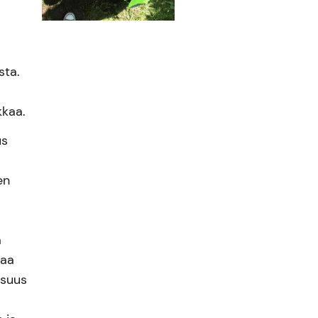
sta.
kkaa.
us
en
a
taa
isuus