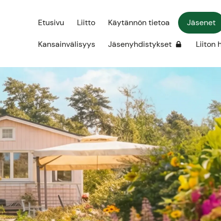
Etusivu
Liitto
Käytännön tietoa
Jäsenet
Kansainvälisyys
Jäsenyhdistykset
Liiton 