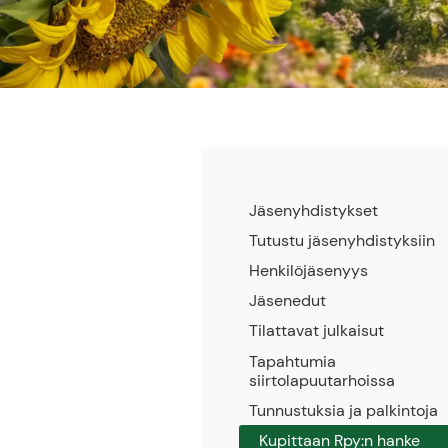
Jäsenyhdistykset
Tutustu jäsenyhdistyksiin
Henkilöjäsenyys
Jäsenedut
Tilattavat julkaisut
Tapahtumia
siirtolapuutarhoissa
Tunnustuksia ja palkintoja
Kupittaan Rpy:n hanke