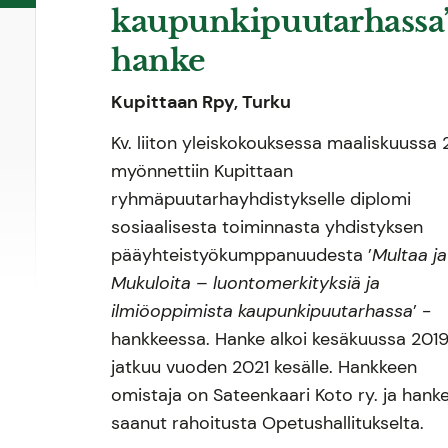
kaupunkipuutarhassa’
hanke
Kupittaan Rpy, Turku
Kv. liiton yleiskokouksessa maaliskuussa
myönnettiin Kupittaan
ryhmäpuutarhayhdistykselle diplomi
sosiaalisesta toiminnasta yhdistyksen
pääyhteistyökumppanuudesta ’
Multaa ja
Mukuloita – luontomerkityksiä ja
ilmiöoppimista kaupunkipuutarhassa
’ -
hankkeessa. Hanke alkoi kesäkuussa 2019
jatkuu vuoden 2021 kesälle. Hankkeen
omistaja on Sateenkaari Koto ry. ja hank
saanut rahoitusta Opetushallitukselta.