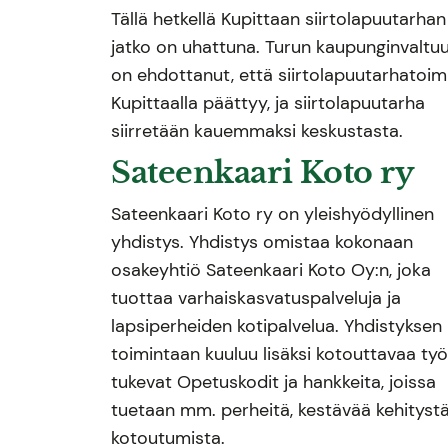
Tällä hetkellä Kupittaan siirtolapuutarhan
jatko on uhattuna. Turun kaupunginvaltu
on ehdottanut, että siirtolapuutarhatoim
Kupittaalla päättyy, ja siirtolapuutarha
siirretään kauemmaksi keskustasta.
Sateenkaari Koto ry
Sateenkaari Koto ry on yleishyödyllinen
yhdistys. Yhdistys omistaa kokonaan
osakeyhtiö Sateenkaari Koto Oy:n, joka
tuottaa varhaiskasvatuspalveluja ja
lapsiperheiden kotipalvelua. Yhdistyksen
toimintaan kuuluu lisäksi kotouttavaa ty
tukevat Opetuskodit ja hankkeita, joissa
tuetaan mm. perheitä, kestävää kehitystä
kotoutumista.