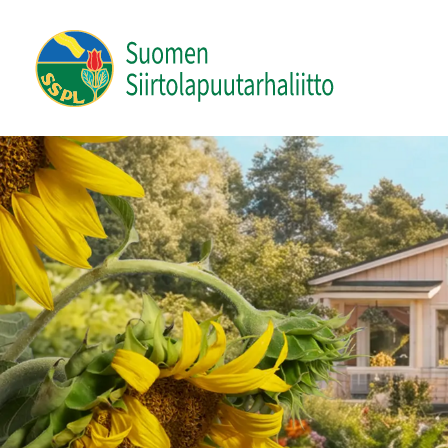
Siirry
sivun
Suomen Siirtolapuutarhaliitto ry
sisältöön