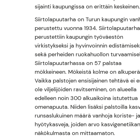
sijainti kaupungissa on erittäin keskeinen
Siirtolapuutarha on Turun kaupungin van
perustettu vuonna 1934. Siirtolapuutarh
perustettiin kaupungin työväestön
virkistykseksi ja hyvinvoinnin edistämisek
sekä perheiden ruokahuollon turvaamisek
Siirtolapuutarhassa on 57 palstaa
mökkeineen. Mökeistä kolme on alkuperäi
Vaikka palstojen ensisijainen tehtävä ei 
ole viljelijöiden ravitseminen, on alueella
edelleen noin 300 alkuaikoina istutettua
omenapuuta. Niiden lisäksi palstoilla kas
runsaslukuinen määrä vanhoja koriste- j
hyötykasveja, joiden arvo kasvigenetiika
näkökulmasta on mittaamaton.