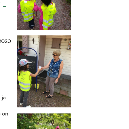
 -
 2020
 ja
e on