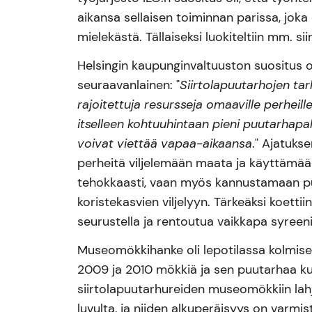
aikansa sellaisen toiminnan parissa, joka
mielekästä. Tällaiseksi luokiteltiin mm. sii
Helsingin kaupunginvaltuuston suositus ol
seuraavanlainen: "
Siirtolapuutarhojen tar
rajoitettuja resursseja omaaville perheil
itselleen kohtuuhintaan pieni puutarhapa
voivat viettää vapaa-aikaansa
." Ajatukse
perheitä viljelemään maata ja käyttämä
tehokkaasti, vaan myös kannustamaan p
koristekasvien viljelyyn. Tärkeäksi koettii
seurustella ja rentoutua vaikkapa syreen
Museomökkihanke oli lepotilassa kolmis
2009 ja 2010 mökkiä ja sen puutarhaa ku
siirtolapuutarhureiden museomökkiin lah
luvulta, ja niiden alkuperäisyys on varmis