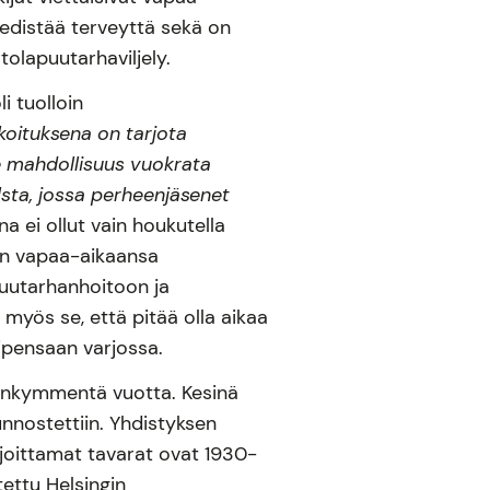
 edistää terveyttä sekä on
rtolapuutarhaviljely.
i tuolloin
koituksena on tarjota
le mahdollisuus vuokrata
lsta, jossa perheenjäsenet
na ei ollut vain houkutella
än vapaa-aikaansa
uutarhanhoitoon ja
n myös se, että pitää olla aikaa
ipensaan varjossa.
enkymmentä vuotta. Kesinä
nnostettiin. Yhdistyksen
joittamat tavarat ovat 1930-
tettu Helsingin