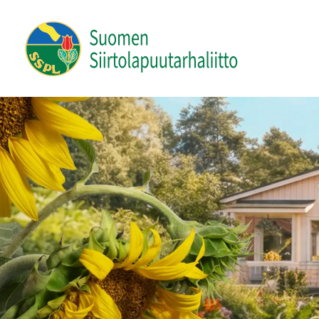
Siirry
sivun
Suomen Siirtolapuutarhaliitto ry
sisältöön