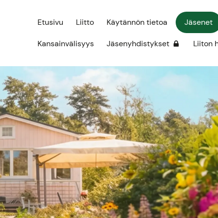
Etusivu
Liitto
Käytännön tietoa
Jäsenet
Kansainvälisyys
Jäsenyhdistykset
Liiton 