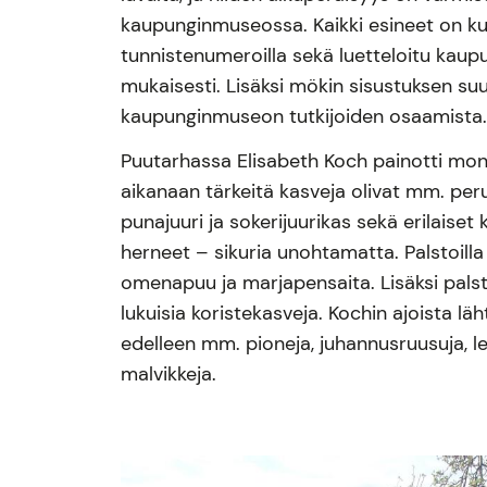
kaupunginmuseossa. Kaikki esineet on ku
tunnistenumeroilla sekä luetteloitu kau
mukaisesti. Lisäksi mökin sisustuksen su
kaupunginmuseon tutkijoiden osaamista
Puutarhassa Elisabeth Koch painotti mo
aikanaan tärkeitä kasveja olivat mm. peru
punajuuri ja sokerijuurikas sekä erilaiset ka
herneet – sikuria unohtamatta. Palstoilla 
omenapuu ja marjapensaita. Lisäksi palst
lukuisia koristekasveja. Kochin ajoista lä
edelleen mm. pioneja, juhannusruusuja, leim
malvikkeja.