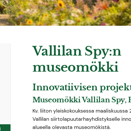
Vallilan Spy:n
museomökki
Innovatiivisen projek
Museomökki Vallilan Spy, 
Kv. liiton yleiskokouksessa maaliskuussa
Vallilan siirtolapuutarhayhdistykselle inn
alueella olevasta museomökistä.
i