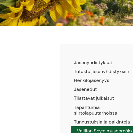
Jäsenyhdistykset
Tutustu jäsenyhdistyksiin
Henkilöjäsenyys
Jäsenedut
Tilattavat julkaisut
Tapahtumia
siirtolapuutarhoissa
Tunnustuksia ja palkintoja
Vallilan Spy:n museomökk