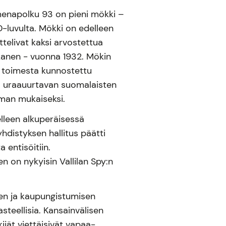
Omenapolku 93 on pieni mökki –
0-luvulta. Mökki on edelleen
telivat kaksi arvostettua
kkanen - vuonna 1932. Mökin
n toimesta kunnostettu
a uraauurtavan suomalaisten
lman mukaiseksi.
lleen alkuperäisessä
hdistyksen hallitus päätti
 entisöitiin.
 on nykyisin Vallilan Spy:n
sen ja kaupungistumisen
steellisia. Kansainvälisen
kijät viettäisivät vapaa-