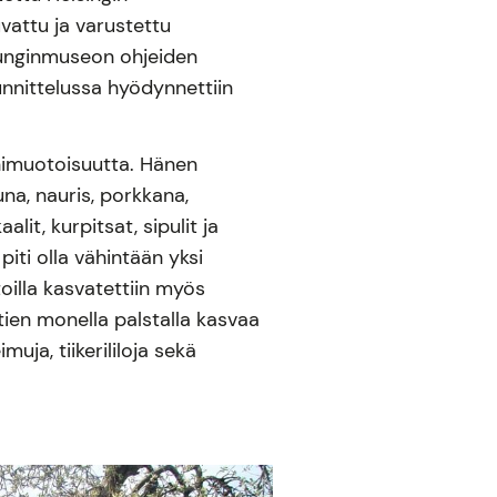
vattu ja varustettu
punginmuseon ohjeiden
unnittelussa hyödynnettiin
.
nimuotoisuutta. Hänen
na, nauris, porkkana,
alit, kurpitsat, sipulit ja
piti olla vähintään yksi
oilla kasvatettiin myös
htien monella palstalla kasvaa
uja, tiikerililoja sekä