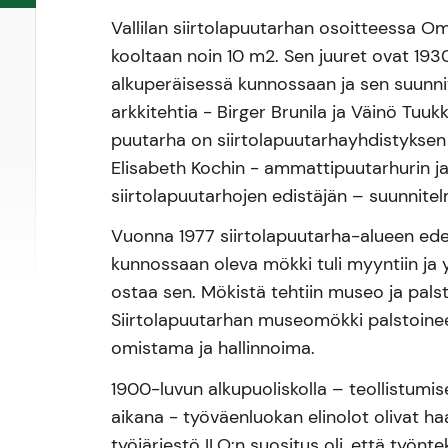
Vallilan siirtolapuutarhan osoitteessa 
kooltaan noin 10 m2. Sen juuret ovat 193
alkuperäisessä kunnossaan ja sen suunnit
arkkitehtia - Birger Brunila ja Väinö Tuu
puutarha on siirtolapuutarhayhdistykse
Elisabeth Kochin - ammattipuutarhurin j
siirtolapuutarhojen edistäjän – suunnite
Vuonna 1977 siirtolapuutarha-alueen ede
kunnossaan oleva mökki tuli myyntiin ja y
ostaa sen. Mökistä tehtiin museo ja palsta
Siirtolapuutarhan museomökki palstoineen
omistama ja hallinnoima.
1900-luvun alkupuoliskolla – teollistumi
aikana - työväenluokan elinolot olivat haa
työjärjestö ILO:n suositus oli, että työnte