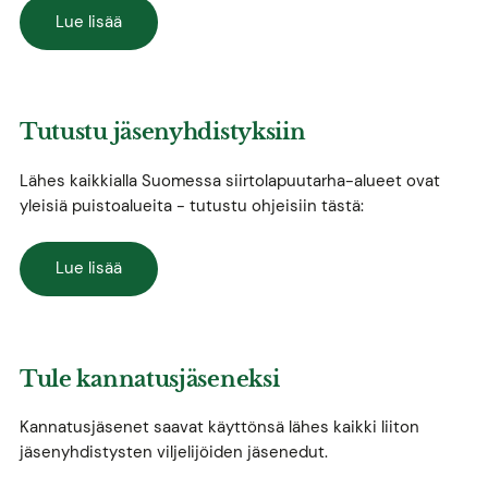
Lue lisää
Tutustu jäsenyhdistyksiin
Lähes kaikkialla Suomessa siirtolapuutarha-alueet ovat
yleisiä puistoalueita - tutustu ohjeisiin tästä:
Lue lisää
Tule kannatusjäseneksi
Kannatusjäsenet saavat käyttönsä lähes kaikki liiton
jäsenyhdistysten viljelijöiden jäsenedut.