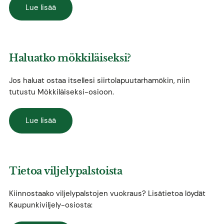
Lue lisää
Haluatko mökkiläiseksi?
Jos haluat ostaa itsellesi siirtolapuutarhamökin, niin
tutustu Mökkiläiseksi-osioon.
Lue lisää
Tietoa viljelypalstoista
Kiinnostaako viljelypalstojen vuokraus? Lisätietoa löydät
Kaupunkiviljely-osiosta: