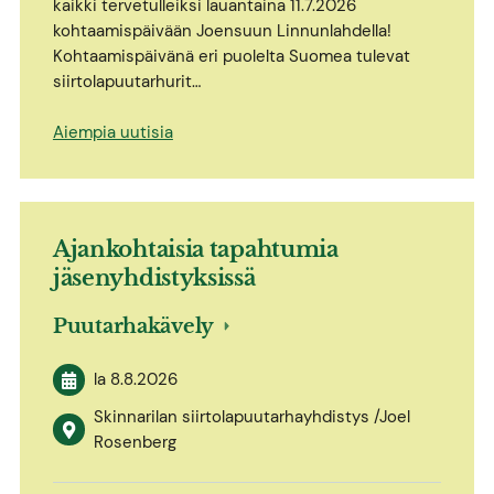
kaikki tervetulleiksi lauantaina 11.7.2026
kohtaamispäivään Joensuun Linnunlahdella!
Kohtaamispäivänä eri puolelta Suomea tulevat
siirtolapuutarhurit…
Aiempia uutisia
Ajankohtaisia tapahtumia
jäsenyhdistyksissä
Puutarhakävely
la 8.8.2026
Skinnarilan siirtolapuutarhayhdistys /Joel
Rosenberg