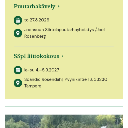
Puutarhakävely
to 27.8.2026
Joensuun Siirtolapuutarhayhdistys /Joel
Rosenberg
SSpl liittokokous
la-su
4.
–
5.9.2027
Scandic Rosendahl, Pyynikintie 13, 33230
Tampere