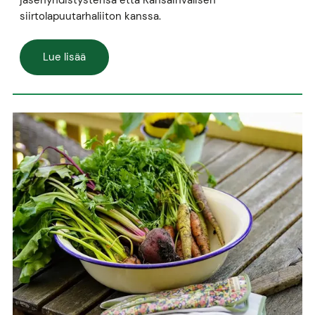
siirtolapuutarhaliiton kanssa.
Lue lisää