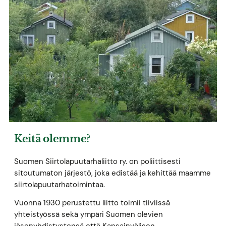
Keitä olemme?
Suomen Siirtolapuutarhaliitto ry. on poliittisesti
sitoutumaton järjestö, joka edistää ja kehittää maamme
siirtolapuutarhatoimintaa.
Vuonna 1930 perustettu liitto toimii tiiviissä
yhteistyössä sekä ympäri Suomen olevien
jäsenyhdistystensä että Kansainvälisen