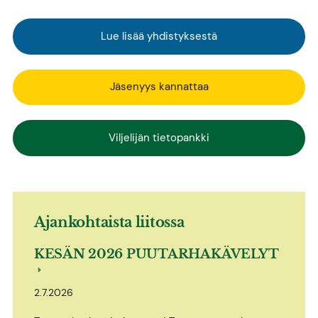
Lue lisää yhdistyksestä
Jäsenyys kannattaa
Viljelijän tietopankki
Ajankohtaista liitossa
KESÄN 2026 PUUTARHAKÄVELYT
2.7.2026