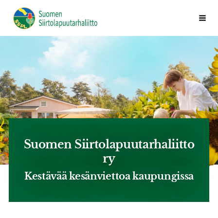
Siirry
Valik
Suomen Siirtolapuutarhaliitto ry
sivun
sisältöön
Suomen Siirtolapuutarhaliitto
ry
Kestävää kesänviettoa kaupungissa