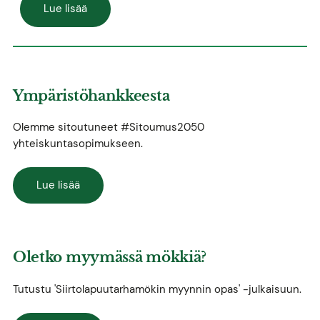
Lue lisää
Ympäristöhankkeesta
Olemme sitoutuneet #Sitoumus2050
yhteiskuntasopimukseen.
Lue lisää
Oletko myymässä mökkiä?
Tutustu 'Siirtolapuutarhamökin myynnin opas' -julkaisuun.