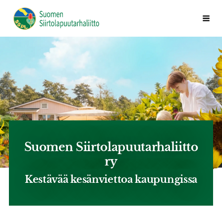
Siirry
Valik
Suomen Siirtolapuutarhaliitto ry
sivun
sisältöön
Suomen Siirtolapuutarhaliitto
ry
Kestävää kesänviettoa kaupungissa