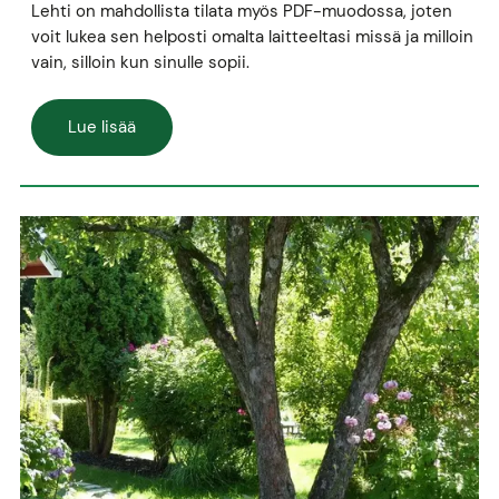
Lehti on mahdollista tilata myös PDF-muodossa, joten
voit lukea sen helposti omalta laitteeltasi missä ja milloin
vain, silloin kun sinulle sopii.
Lue lisää