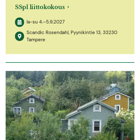
SSpl liittokokous
la-su
4.
–
5.9.2027
Scandic Rosendahl, Pyynikintie 13, 33230
Tampere