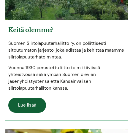
Keitä olemme?
Suomen Siirtolapuutarhaliitto ry. on poliittisesti
sitoutumaton järjestö, joka edistää ja kehittää maamme
siirtolapuutarhatoimintaa.
Vuonna 1930 perustettu liitto toimii tiiviissä
yhteistyössä sekä ympäri Suomen olevien
jäsenyhdistystensä että Kansainvälisen
siirtolapuutarhaliiton kanssa.
Lue lisää