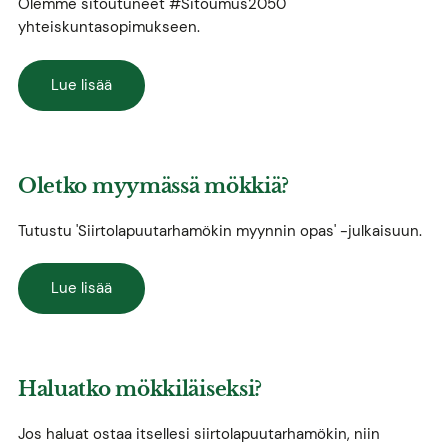
Olemme sitoutuneet #Sitoumus2050
yhteiskuntasopimukseen.
Lue lisää
Oletko myymässä mökkiä?
Tutustu 'Siirtolapuutarhamökin myynnin opas' -julkaisuun.
Lue lisää
Haluatko mökkiläiseksi?
Jos haluat ostaa itsellesi siirtolapuutarhamökin, niin