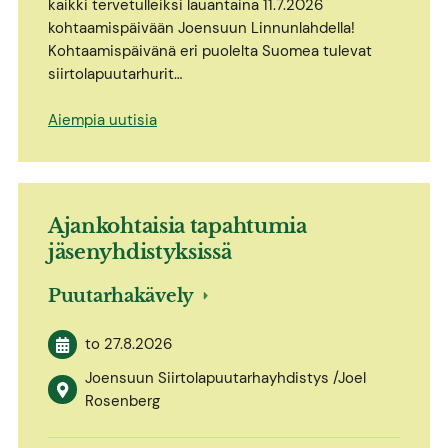
kaikki tervetulleiksi lauantaina 11.7.2026
kohtaamispäivään Joensuun Linnunlahdella!
Kohtaamispäivänä eri puolelta Suomea tulevat
siirtolapuutarhurit…
Aiempia uutisia
Ajankohtaisia tapahtumia
jäsenyhdistyksissä
Puutarhakävely
to 27.8.2026
Joensuun Siirtolapuutarhayhdistys /Joel
Rosenberg