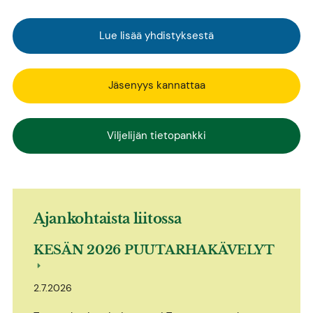
Lue lisää yhdistyksestä
Jäsenyys kannattaa
Viljelijän tietopankki
Ajankohtaista liitossa
KESÄN 2026 PUUTARHAKÄVELYT
2.7.2026