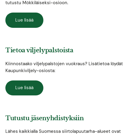
tutustu Mökkiläiseksi-osioon.
Lue lisää
Tietoa viljelypalstoista
Kiinnostaako viljelypalstojen vuokraus? Lisätietoa löydät
Kaupunkiviljely-osiosta:
Lue lisää
Tutustu jäsenyhdistyksiin
Lähes kaikkialla Suomessa siirtolapuutarha-alueet ovat