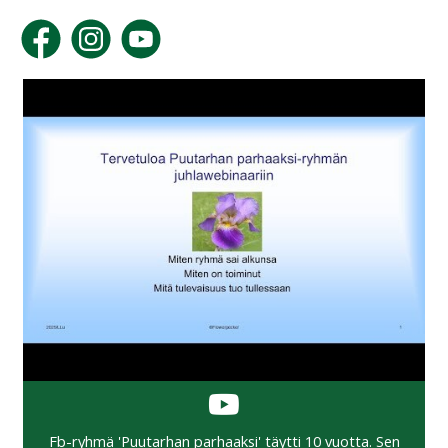
Fb-ryhmä 'Puutarhan parhaaksi' täytti 10 vuotta. Sen