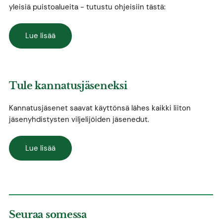
yleisiä puistoalueita - tutustu ohjeisiin tästä:
Lue lisää
Tule kannatusjäseneksi
Kannatusjäsenet saavat käyttönsä lähes kaikki liiton
jäsenyhdistysten viljelijöiden jäsenedut.
Lue lisää
Seuraa somessa