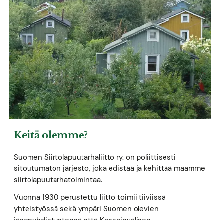
Keitä olemme?
Suomen Siirtolapuutarhaliitto ry. on poliittisesti
sitoutumaton järjestö, joka edistää ja kehittää maamme
siirtolapuutarhatoimintaa.
Vuonna 1930 perustettu liitto toimii tiiviissä
yhteistyössä sekä ympäri Suomen olevien
jäsenyhdistystensä että Kansainvälisen