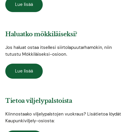
Lue lisää
Haluatko mökkiläiseksi?
Jos haluat ostaa itsellesi siirtolapuutarhamökin, niin
tutustu Mökkiläiseksi-osioon.
Lue lisää
Tietoa viljelypalstoista
Kiinnostaako viljelypalstojen vuokraus? Lisätietoa löydät
Kaupunkiviljely-osiosta: