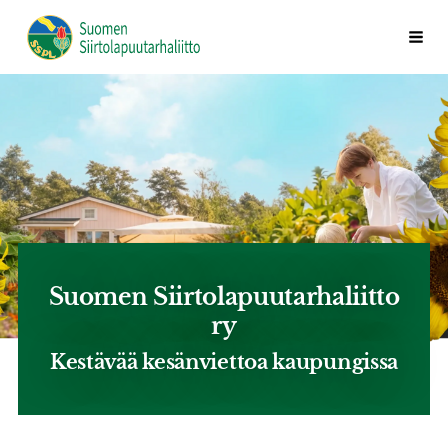
Siirry
Valik
Suomen Siirtolapuutarhaliitto ry
sivun
sisältöön
Suomen Siirtolapuutarhaliitto
ry
Kestävää kesänviettoa kaupungissa