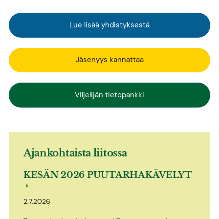
Lue lisää yhdistyksestä
Jäsenyys kannattaa
Viljelijän tietopankki
Ajankohtaista liitossa
KESÄN 2026 PUUTARHAKÄVELYT
2.7.2026