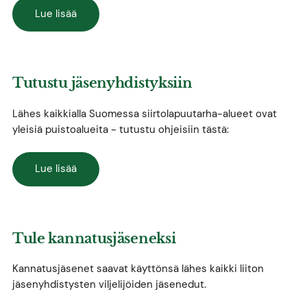
Lue lisää
Tutustu jäsenyhdistyksiin
Lähes kaikkialla Suomessa siirtolapuutarha-alueet ovat
yleisiä puistoalueita - tutustu ohjeisiin tästä:
Lue lisää
Tule kannatusjäseneksi
Kannatusjäsenet saavat käyttönsä lähes kaikki liiton
jäsenyhdistysten viljelijöiden jäsenedut.