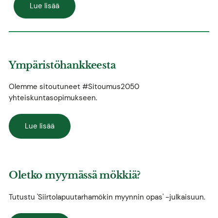
Lue lisää
Ympäristöhankkeesta
Olemme sitoutuneet #Sitoumus2050
yhteiskuntasopimukseen.
Lue lisää
Oletko myymässä mökkiä?
Tutustu 'Siirtolapuutarhamökin myynnin opas' -julkaisuun.