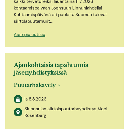
kaikki tervetulleiksi lauantaina 11.7.2026
kohtaamispäivään Joensuun Linnunlahdella!
Kohtaamispäivänä eri puolelta Suomea tulevat
siirtolapuutarhurit…
Aiempia uutisia
Ajankohtaisia tapahtumia
jäsenyhdistyksissä
Puutarhakävely
la 8.8.2026
Skinnarilan siirtolapuutarhayhdistys /Joel
Rosenberg