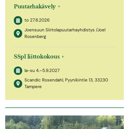
Puutarhakävely
to 27.8.2026
Joensuun Siirtolapuutarhayhdistys /Joel
Rosenberg
SSpl liittokokous
la-su
4.
–
5.9.2027
Scandic Rosendahl, Pyynikintie 13, 33230
Tampere