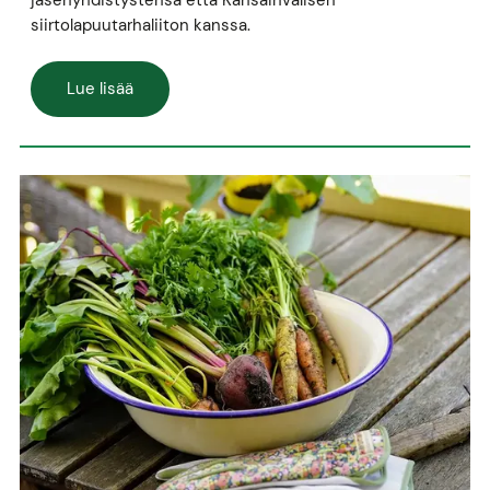
siirtolapuutarhaliiton kanssa.
Lue lisää