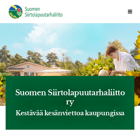
Siirry
Valik
Suomen Siirtolapuutarhaliitto ry
sivun
sisältöön
Suomen Siirtolapuutarhaliitto
ry
Kestävää kesänviettoa kaupungissa