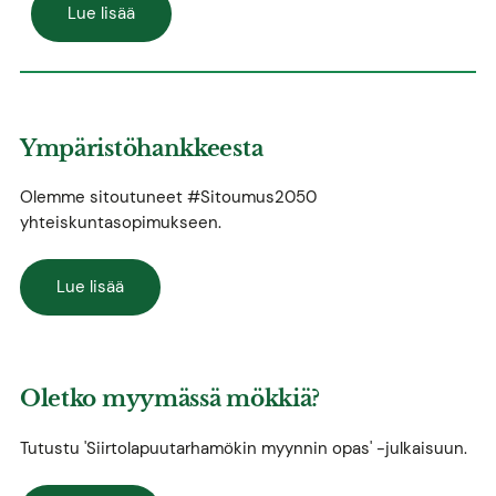
Lue lisää
Ympäristöhankkeesta
Olemme sitoutuneet #Sitoumus2050
yhteiskuntasopimukseen.
Lue lisää
Oletko myymässä mökkiä?
Tutustu 'Siirtolapuutarhamökin myynnin opas' -julkaisuun.