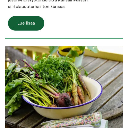
siirtolapuutarhaliiton kanssa.
Lue lisää