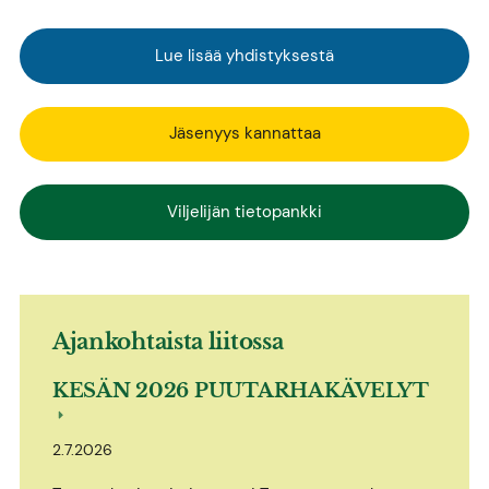
Lue lisää yhdistyksestä
Jäsenyys kannattaa
Viljelijän tietopankki
Ajankohtaista liitossa
KESÄN 2026 PUUTARHAKÄVELYT
2.7.2026