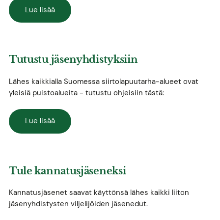
Lue lisää
Tutustu jäsenyhdistyksiin
Lähes kaikkialla Suomessa siirtolapuutarha-alueet ovat
yleisiä puistoalueita - tutustu ohjeisiin tästä:
Lue lisää
Tule kannatusjäseneksi
Kannatusjäsenet saavat käyttönsä lähes kaikki liiton
jäsenyhdistysten viljelijöiden jäsenedut.