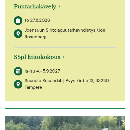
Puutarhakävely
to 27.8.2026
Joensuun Siirtolapuutarhayhdistys /Joel
Rosenberg
SSpl liittokokous
la-su
4.
–
5.9.2027
Scandic Rosendahl, Pyynikintie 13, 33230
Tampere