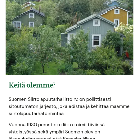
Keitä olemme?
Suomen Siirtolapuutarhaliitto ry. on poliittisesti
sitoutumaton järjestö, joka edistää ja kehittää maamme
siirtolapuutarhatoimintaa.
Vuonna 1930 perustettu liitto toimii tiiviissä
yhteistyössä sekä ympäri Suomen olevien
jäsenyhdistystensä että Kansainvälisen