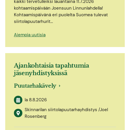
kaikki tervetulleiksi lauantaina 11.7.2026
kohtaamispäivään Joensuun Linnunlahdella!
Kohtaamispäivänä eri puolelta Suomea tulevat
siirtolapuutarhurit…
Aiempia uutisia
Ajankohtaisia tapahtumia
jäsenyhdistyksissä
Puutarhakävely
la 8.8.2026
Skinnarilan siirtolapuutarhayhdistys /Joel
Rosenberg