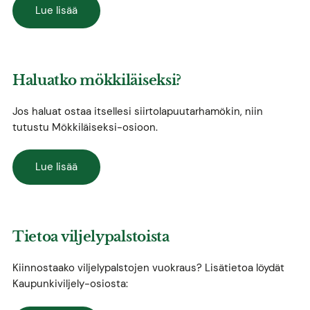
Lue lisää
Haluatko mökkiläiseksi?
Jos haluat ostaa itsellesi siirtolapuutarhamökin, niin
tutustu Mökkiläiseksi-osioon.
Lue lisää
Tietoa viljelypalstoista
Kiinnostaako viljelypalstojen vuokraus? Lisätietoa löydät
Kaupunkiviljely-osiosta: