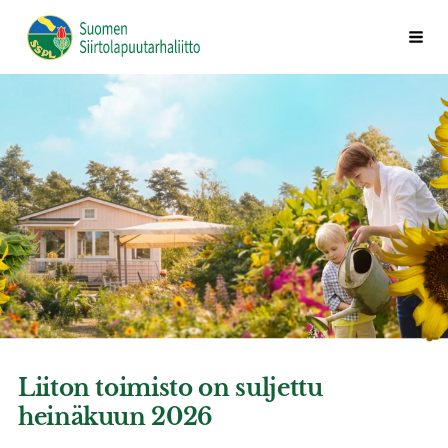
Siirry
Vali
Suomen Siirtolapuutarhaliitto ry
sivun
sisältöön
Liiton toimisto on suljettu
heinäkuun 2026