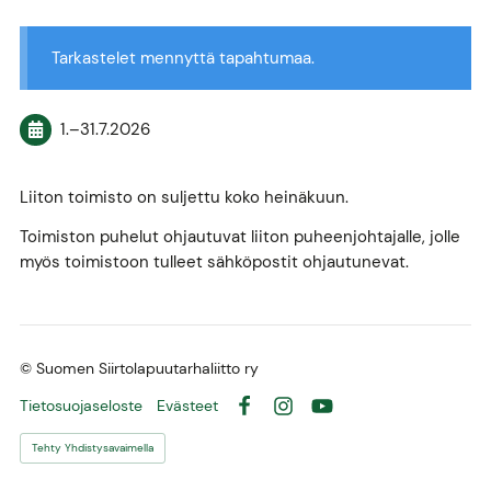
Tarkastelet mennyttä tapahtumaa.
1.
–
31.7.2026
Liiton toimisto on suljettu koko heinäkuun.
Toimiston puhelut ohjautuvat liiton puheenjohtajalle, jolle
myös toimistoon tulleet sähköpostit ohjautunevat.
©
Suomen Siirtolapuutarhaliitto ry
Tietosuojaseloste
Evästeet
Facebook
Instagram
YouTube
Tehty Yhdistysavaimella