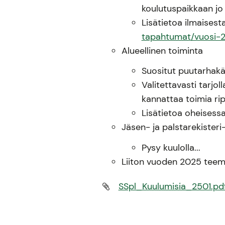
koulutuspaikkaan jo 
Lisätietoa ilmaisest
tapahtumat/vuosi-2
Alueellinen toiminta
Suositut puutarhakä
Valitettavasti tarjol
kannattaa toimia rip
Lisätietoa oheisessa
Jäsen- ja palstarekisteri
Pysy kuulolla...
Liiton vuoden 2025 tee
SSpl_Kuulumisia_2501.pd