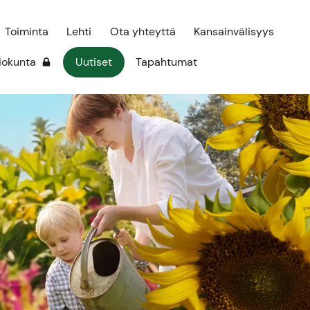
Toiminta
Lehti
Ota yhteyttä
Kansainvälisyys
iokunta
Uutiset
Tapahtumat