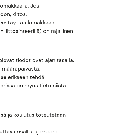
lomakkeella. Jos
on, kiitos.
itse
täyttää lomakkeen
 liittosihteerillä) on rajallinen
olevat tiedot ovat ajan tasalla.
n määräpäivästä.
itse
erikseen tehdä
terissä on myös tieto niistä
sä ja koulutus toteutetaan
tettava osallistujamäärä