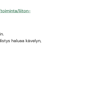
/toiminta/liiton-
n.
distys haluaa kävelyn,