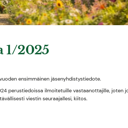
a 1/2025
n vuoden ensimmäinen jäsenyhdistystiedote.
 perustiedoissa ilmoitetuille vastaanottajille, joten j
ävällisesti viestin seuraajallesi, kiitos.