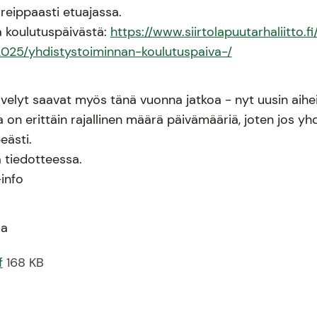
reippaasti etuajassa.
a koulutuspäivästä:
https://www.siirtolapuutarhaliitto.fi
025/yhdistystoiminnan-koulutuspaiva-/
velyt saavat myös tänä vuonna jatkoa - nyt uusin aihei
la on erittäin rajallinen määrä päivämääriä, joten jos yh
eästi.
 tiedotteessa.
-info
ma
f
168 KB