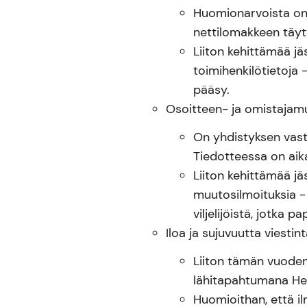
Huomionarvoista on 
nettilomakkeen täytt
Liiton kehittämää jä
toimihenkilötietoja - 
pääsy.
Osoitteen- ja omistajamu
On yhdistyksen vastuu
Tiedotteessa on aik
Liiton kehittämää jä
muutosilmoituksia - 
viljelijöistä, jotka 
Iloa ja sujuvuutta viestin
Liiton tämän vuoden
lähitapahtumana Hel
Huomioithan, että il