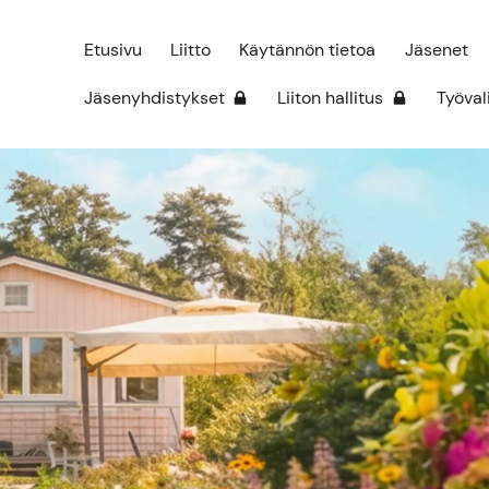
Etusivu
Liitto
Käytännön tietoa
Jäsenet
Jäsenyhdistykset
Liiton hallitus
Työval