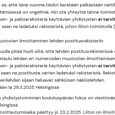
se, että tänä vuonna tiedot kerätään pelkästään netti
ämisessä on ongelmia, niin ota yhteyttä tänne toimisto
sen- ja palstarekisteriä käyttävien yhdistysten
ei tarv
saan ne ladatuksi rekisteristä, johon liiton toimistolla (=
utosten ilmoittaminen lehden postitusrekisteriin
lla pitää huoli siitä, että lehden postitusrekisterissä 
ataulu lehden eri numeroiden muutosten ilmoittamise
sen- ja palstarekisteriä käyttävien yhdistysten
ei tarv
saan ne postitusta varten ladatuksi rekisteristä. Rekis
paperilehden sijaan haluavat sähköisen näköislehden.
tään la 29.3.2025 Helsingissä
 yhdistystoiminnan koulutuspäivän fokus on viestinnäs
singissä.
moittautumisaika päättyy jo 23.2.2025. Liiton on ilmoi