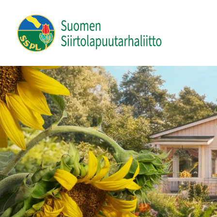
Siirry
sivun
Suomen Siirtolapuutarhaliitto ry
sisältöön