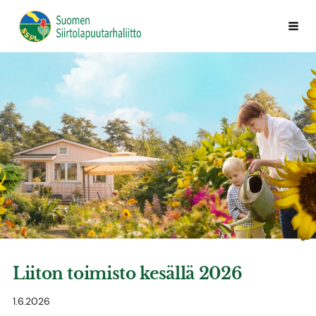
Siirry
Vali
Suomen Siirtolapuutarhaliitto ry
sivun
sisältöön
Liiton toimisto kesällä 2026
1.6.2026