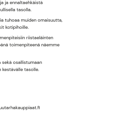
eja ja ennaltaehkäistä
llisella tasolla.
ksia tuhoaa muiden omaisuutta,
t kotipihoille.
enpiteisiin riistaeläinten
impänä toimenpiteenä näemme
a sekä osallistumaan
 kestävälle tasolle.
uutarhakauppiaat.fi