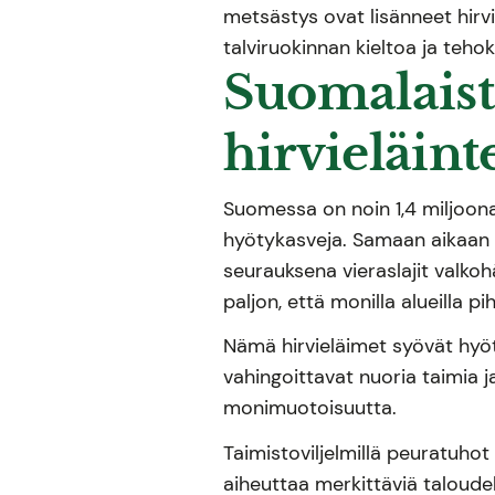
metsästys ovat lisänneet hirvi
talviruokinnan kieltoa ja teh
Suomalaist
hirvieläin
Suomessa on noin 1,4 miljoona
hyötykasveja. Samaan aikaan 
seurauksena vieraslajit valkoh
paljon, että monilla alueilla p
Nämä hirvieläimet syövät hyöt
vahingoittavat nuoria taimia 
monimuotoisuutta.
Taimistoviljelmillä peuratuhot
aiheuttaa merkittäviä taloude