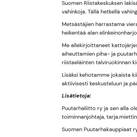
Suomen Riistakeskuksen lakisäät
vahinkoja. Tällä hetkellä vahing
Metsästäjien harrastama viera
heikentää alan elinkeinonharjoi
Me allekirjoittaneet kattojärj
aiheuttamien piha- ja puutar
riistaeläinten talviruokinnan k
Lisäksi kehotamme jokaista k
aktiivisesti keskusteluun ja pä
Lisätietoja:
Puutarhaliitto ry ja sen alla o
toiminnanjohtaja, tarja.mietti
Suomen Puutarhakauppiaat ry, 