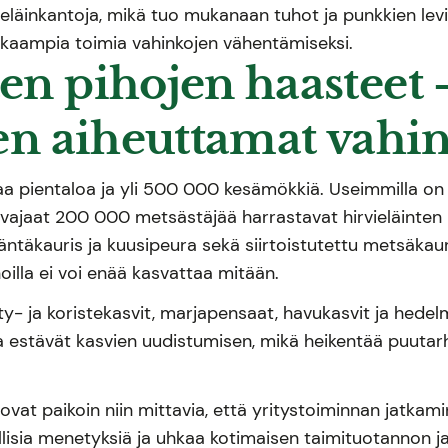
eläinkantoja, mikä tuo mukanaan tuhot ja punkkien leviä
okkaampia toimia vahinkojen vähentämiseksi.
en pihojen haasteet 
ten aiheuttamat vahi
a pientaloa ja yli 500 000 kesämökkiä. Useimmilla on p
vajaat 200 000 metsästäjää harrastavat hirvieläinten 
äntäkauris ja kuusipeura sekä siirtoistutettu metsäkaur
ihoilla ei voi enää kasvattaa mitään.
y- ja koristekasvit, marjapensaat, havukasvit ja hedel
ja estävät kasvien uudistumisen, mikä heikentää puutarh
 ovat paikoin niin mittavia, että yritystoiminnan jatka
llisia menetyksiä ja uhkaa kotimaisen taimituotannon 