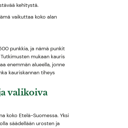
stävää kehitystä.
Tämä vaikuttaa koko alan
 1500 punkkia, ja nämä punkit
a. Tutkimusten mukaan kauris
rtaa enemmän alueella, jonne
inka kauriskannan tiheys
a valikoiva
ana koko Etelä-Suomessa. Yksi
olla säädellään urosten ja