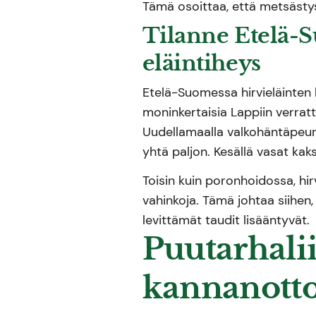
Tämä osoittaa, että metsästys 
Tilanne Etelä-S
eläintiheys
Etelä-Suomessa hirvieläinten 
moninkertaisia Lappiin verrat
Uudellamaalla valkohäntäpeura
yhtä paljon. Kesällä vasat kak
Toisin kuin poronhoidossa, hir
vahinkoja. Tämä johtaa siihen,
levittämät taudit lisääntyvät.
Puutarhalii
kannanott