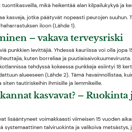
tuontikasveilla, mikä heikentää alan kilpailukykyä ja ke
aa kasveja, jotka päätyvät nopeasti peurojen suuhun. 
haharrastuksen iloon (Lähde 1).
inen – vakava terveysriski
viä punkkien levittäjiä. Yhdessä kauriissa voi olla jopa
iheuttajia, kuten borreliaa ja puutiaisaivokuumevirust
 Skotlannissa tehdyssä kokeessa punkkeja esiintyi 18 ke
idattuun alueeseen (Lähde 2). Tämä havainnollistaa, ku
iten tautiriskeihin ihmisille ja lemmikeille.
kannat kasvavat? – Ruokinta j
vat lisääntyneet voimakkaasti viimeisen 15 vuoden aik
 systemaattinen talviruokinta ja valikoiva metsästys, j