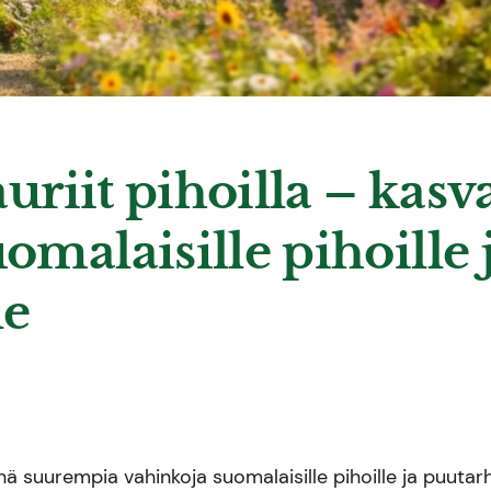
auriit pihoilla – kasv
malaisille pihoille 
le
hä suurempia vahinkoja suomalaisille pihoille ja puutarhoi