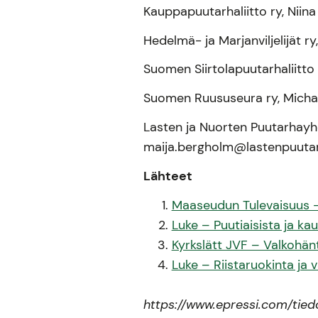
Kauppapuutarhaliitto ry, Niin
Hedelmä- ja Marjanviljelijät r
Suomen Siirtolapuutarhaliitto ry
Suomen Ruususeura ry, Michael
Lasten ja Nuorten Puutarhayhd
maija.bergholm@lastenpuutar
Lähteet
Maaseudun Tulevaisuus – P
Luke – Puutiaisista ja kau
Kyrkslätt JVF – Valkohä
Luke – Riistaruokinta ja 
https://www.epressi.com/tiedo