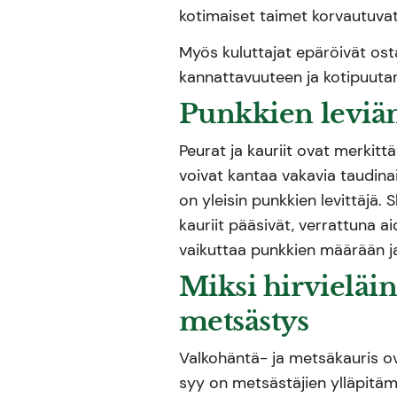
kotimaiset taimet korvautuvat 
Myös kuluttajat epäröivät ost
kannattavuuteen ja kotipuutar
Punkkien leviäm
Peurat ja kauriit ovat merkittä
voivat kantaa vakavia taudina
on yleisin punkkien levittäjä.
kauriit pääsivät, verrattuna a
vaikuttaa punkkien määrään ja s
Miksi hirvieläin
metsästys
Valkohäntä- ja metsäkauris o
syy on metsästäjien ylläpitämä