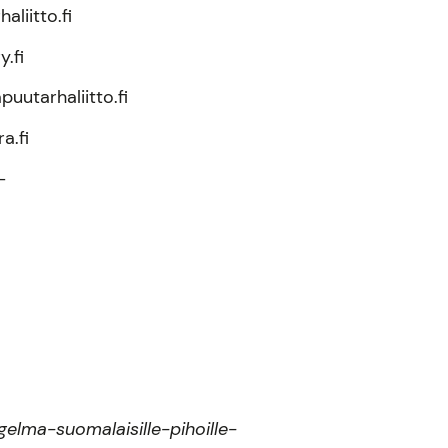
liitto.fi
.fi
puutarhaliitto.fi
a.fi
-
elma-suomalaisille-pihoille-