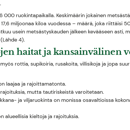
.
 36 000 ruokintapaikalla. Keskimäärin jokainen metsästäj
sä 17,6 miljoonaa kiloa vuodessa – määrä, joka riittäis
atkuu usein metsästyskauden jälkeen kevääseen asti, m
 (Lähde 4).
en haitat ja kansainvälinen v
yös rottia, supikoiria, rusakoita, villisikoja ja jopa s
on laajaa ja rajoittamatonta.
a rajoituksia, mutta tautiriskeistä varoitetaan.
kkana- ja viljaruokinta on monissa osavaltioissa kokona
n alueellisia kieltoja ja rajoituksia.