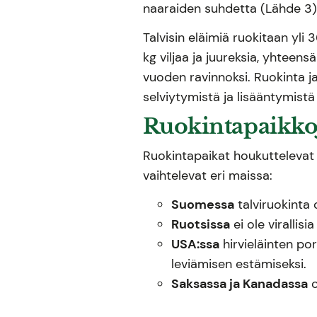
naaraiden suhdetta (Lähde 3)
Talvisin eläimiä ruokitaan yli
kg viljaa ja juureksia, yhteen
vuoden ravinnoksi. Ruokinta j
selviytymistä ja lisääntymistä
Ruokintapaikkoj
Ruokintapaikat houkuttelevat m
vaihtelevat eri maissa:
Suomessa
talviruokinta 
Ruotsissa
ei ole virallisi
USA:ssa
hirvieläinten por
leviämisen estämiseksi.
Saksassa ja Kanadassa
o