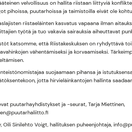
einen velvollisuus on hallita riistaan liittyviä konflikt
ot pihoissa, puutarhoissa ja taimistoilla eivät ole kohtuu
slajisten riistaeläinten kasvatus vapaana ilman aitau
ttajien työtä ja tuo vakavia sairauksia aiheuttavat punki
estöt katsomme, että Riistakeskuksen on ryhdyttävä toim
havahinkojen vähentämiseksi ja korvaamiseksi. Tärke
ieltämisen.
iinteistönomistajaa suojaamaan pihansa ja istutuksens
ätöksentekoon, jotta hirvieläinkantojen hallinta saadaan
levat puutarhayhdistykset ja -seurat, Tarja Miettinen,
nen@puutarhaliitto.fi
Oili Sinilehto Voigt, hallituksen puheenjohtaja, info@p