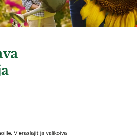
ava
ja
lle. Vieraslajit ja valikoiva