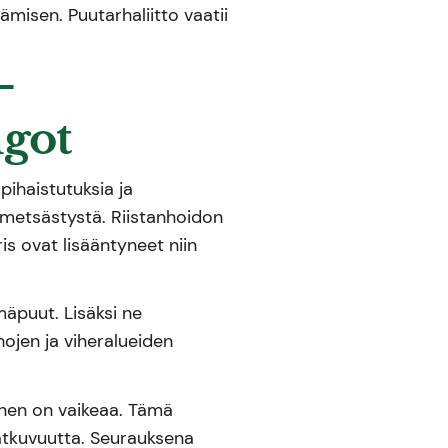
misen. Puutarhaliitto vaatii
–
ngot
ihaistutuksia ja
metsästystä. Riistanhoidon
is ovat lisääntyneet niin
mäpuut. Lisäksi ne
ojen ja viheralueiden
minen on vaikeaa. Tämä
jatkuvuutta. Seurauksena