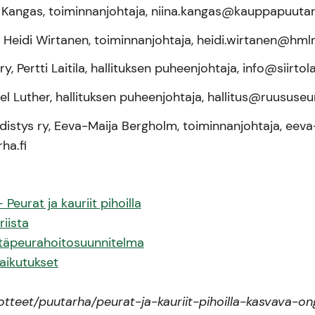
a Kangas, toiminnanjohtaja, niina.kangas@kauppapuutarha
y, Heidi Wirtanen, toiminnanjohtaja, heidi.wirtanen@hmlry
, Pertti Laitila, hallituksen puheenjohtaja, info@siirtola
 Luther, hallituksen puheenjohtaja, hallitus@ruususeur
istys ry, Eeva-Maija Bergholm, toiminnanjohtaja, eeva
ha.fi
eurat ja kauriit pihoilla
riista
ntäpeurahoitosuunnitelma
vaikutukset
tteet/puutarha/peurat-ja-kauriit-pihoilla-kasvava-ong