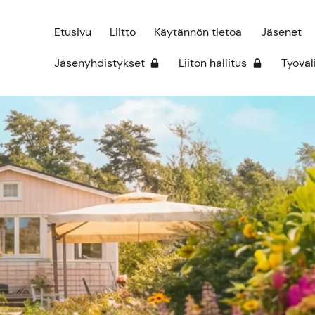
Etusivu
Liitto
Käytännön tietoa
Jäsenet
Jäsenyhdistykset
Liiton hallitus
Työval