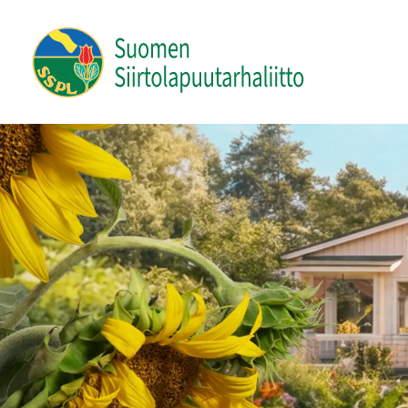
Siirry
sivun
Suomen Siirtolapuutarhaliitto ry
sisältöön