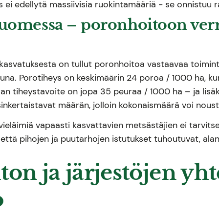
ei edellytä massiivisia ruokintamääriä - se onnistuu ra
uomessa – poronhoitoon verr
kasvatuksesta on tullut poronhoitoa vastaavaa toimint
tuna. Porotiheys on keskimäärin 24 poroa / 1000 ha, k
n tiheystavoite on jopa 35 peuraa / 1000 ha – ja lisäk
sinkertaistavat määrän, jolloin kokonaismäärä voi noust
vieläimiä vapaasti kasvattavien metsästäjien ei tarvit
 että pihojen ja puutarhojen istutukset tuhoutuvat, alan
ton ja järjestöjen yh
o