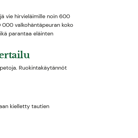
ä vie hirvieläimille noin 600
i 50 000 valkohäntäpeuran koko
ikä parantaa eläinten
ertailu
uurpetoja. Ruokintakäytännöt
an kielletty tautien