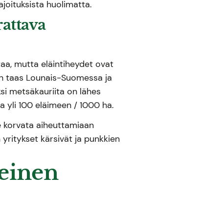
joituksista huolimatta.
attava
aa, mutta eläintiheydet ovat
un taas Lounais-Suomessa ja
si metsäkauriita on lähes
a yli 100 eläimeen / 1000 ha.
se korvata aiheuttamiaan
 yritykset kärsivät ja punkkien
teinen