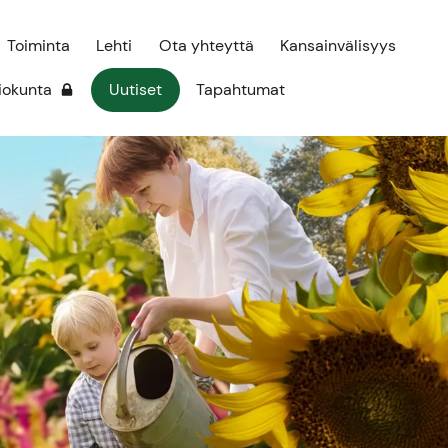
Toiminta
Lehti
Ota yhteyttä
Kansainvälisyys
iokunta
Uutiset
Tapahtumat