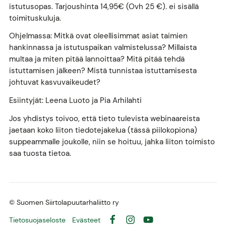
istutusopas. Tarjoushinta 14,95€ (Ovh 25 €). ei sisällä
toimituskuluja.
Ohjelmassa: Mitkä ovat oleellisimmat asiat taimien
hankinnassa ja istutuspaikan valmistelussa? Millaista
multaa ja miten pitää lannoittaa? Mitä pitää tehdä
istuttamisen jälkeen? Mistä tunnistaa istuttamisesta
johtuvat kasvuvaikeudet?
Esiintyjät: Leena Luoto ja Pia Arhilahti
Jos yhdistys toivoo, että tieto tulevista webinaareista
jaetaan koko liiton tiedotejakelua (tässä piilokopiona)
suppeammalle joukolle, niin se hoituu, jahka liiton toimisto
saa tuosta tietoa.
©
Suomen Siirtolapuutarhaliitto ry
Tietosuojaseloste
Evästeet