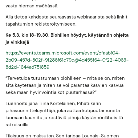
vasta hieman myöhässä.
Alla tietoa kahdesta seuraavasta webinaarista sekä linkit
tapahtumien rekisteröitymiseen.
Ke 5.3. klo 18-19.30, Biohiilen höydyt, käytännön ohjeita
ja vinkkejä
https://events.teams.microsoft.com/event/cfaabf04-
2b09-457d-802f-9f286f61c79c@4d455f64-0f22-4063-
8d2d-1644ad751859
”Tervetuloa tutustumaan biohiileen – mitä se on, miten
sitä käytetään ja miten se voi parantaa kasvien kasvua
sekä maan hyvinvointia kotipuutarhassa?”
Luennoitsijana Tiina Kortelainen, Pihatiikerin
pihasuunnitteluyrittäjä, joka auttaa kotipuutarhureita
luomaan kauniita ja kestäviä pihoja käytännönläheisillä
ratkaisuilla.
Tilaisuus on maksuton. Sen tarjoaa Lounais-Suomen