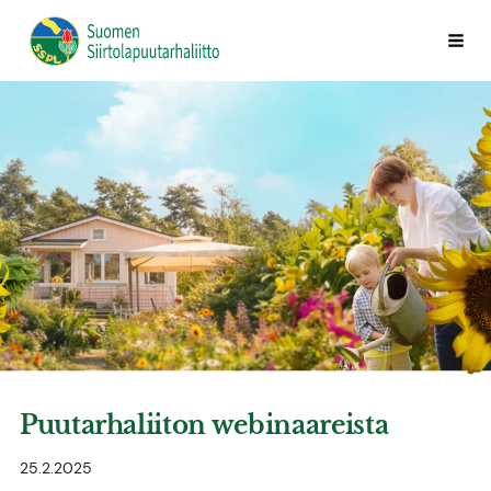
Siirry
Vali
Suomen Siirtolapuutarhaliitto ry
sivun
sisältöön
Puutarhaliiton webinaareista
25.2.2025