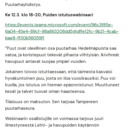
Puutarhayhdistys.
Ke 12.3. klo 18-20, Puiden istutuswebinaari
https://events.teams.microsoft.com/event/96c3f85e-
6a04-45e4-89cf-98a863208dd5@dffe12fc-9b21-4cab-
bae8-ff30b56059f1
”Puut ovat oleellinen osa puutarhaa. Hedelmäpuista saa
satoa, ja koristepuut tekevät pihasta viihtyisän. Ikivihreät
havupuut antavat suojaa ympäri vuoden.
Jokainen toivoo istuttaessaan, että taimesta kasvaisi
hyväkuntoinen puu, josta on iloa vuosikausiksi. Puu voi
kuolla, jos istutus on hieman epäonnistunut. Muuttuneet
kesät ja talvet tuovat oman haasteensa.
Tilaisuus on maksuton. Sen tarjoaa Tampereen
puutarhaseura.
Webinaarin osallistujille on voimassa tarjous juuri
ilmestyneestä Lehti- ja havupuiden käytännön