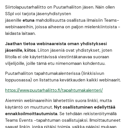
Siirtolapuutarhaliitto on Puutarhaliiton jäsen. Näin ollen
SSpl voi tarjota jäsenyhdistysten
jäsenille
etuna
mahdollisuutta osallistua ilmaisiin Teams-
webinaareihin, joissa aiheena on paljon mielenkiintoista -
laidasta laitaan.
Jaathan tietoa webinaareista oman yhdistyksesi
jäsenille, kiitos
. Liiton jäseniä ovat yhdistykset, joten
liitolla ei ole käytettävissä viestintäkanavaa suoraan
viljelijöille, joille tämä etu nimenomaan kohdentuu.
Puutarhaliiton tapahtumakalenterissa (linkkisivun
loppuosassa) on listattuna kevätkauden kaikki webinaarit.
https://www.puutarhaliitto.fi/tapahtumakalenteri/
Aiemmin webinaareihin lähetettiin suora linkki, mutta
käytäntö on muuttunut.
Nyt osallistuminen edellyttää
ennakkoilmoittautumista
. Se tehdään rekisteröitymällä
Teams Events -tapahtuman osallistujaksi. Ilmoittautuneet
saavat linkin, jonka pitäisi toimia, vaikka pääsisi mukaan