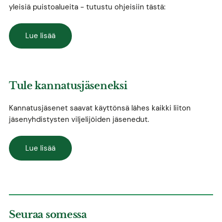
yleisiä puistoalueita - tutustu ohjeisiin tästä:
Lue lisää
Tule kannatusjäseneksi
Kannatusjäsenet saavat käyttönsä lähes kaikki liiton
jäsenyhdistysten viljelijöiden jäsenedut.
Lue lisää
Seuraa somessa