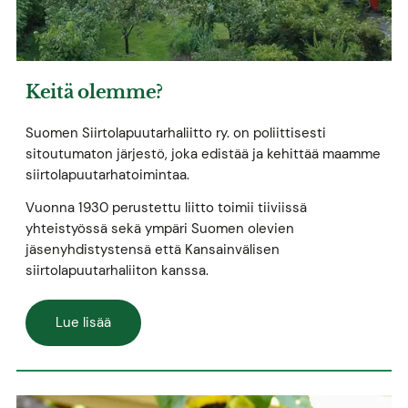
Keitä olemme?
Suomen Siirtolapuutarhaliitto ry. on poliittisesti
sitoutumaton järjestö, joka edistää ja kehittää maamme
siirtolapuutarhatoimintaa.
Vuonna 1930 perustettu liitto toimii tiiviissä
yhteistyössä sekä ympäri Suomen olevien
jäsenyhdistystensä että Kansainvälisen
siirtolapuutarhaliiton kanssa.
Lue lisää