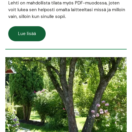
Lehti on mahdollista tilata myös PDF-muodossa, joten
voit lukea sen helposti omalta laitteeltasi missä ja milloin
vain, silloin kun sinulle sopii.
Lue lisää