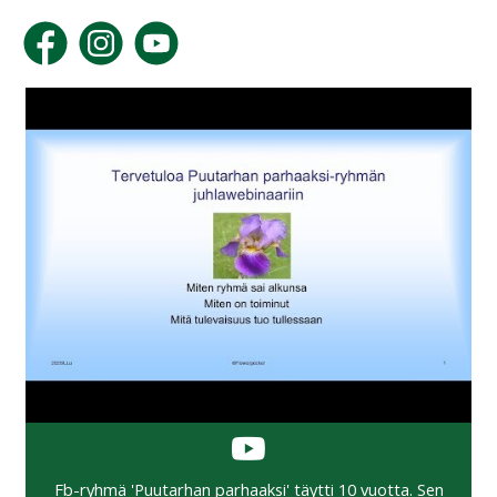
Fb-ryhmä 'Puutarhan parhaaksi' täytti 10 vuotta. Sen