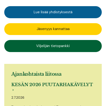
Lue lisää yhdistyksestä
Jäsenyys kannattaa
Viljelijän tietopankki
Ajankohtaista liitossa
KESÄN 2026 PUUTARHAKÄVELYT
2.7.2026