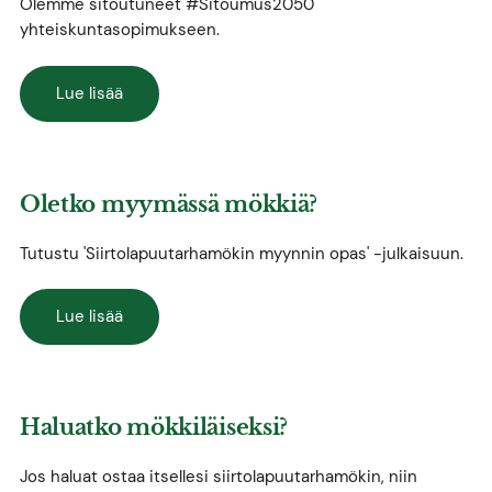
Olemme sitoutuneet #Sitoumus2050
yhteiskuntasopimukseen.
Lue lisää
Oletko myymässä mökkiä?
Tutustu 'Siirtolapuutarhamökin myynnin opas' -julkaisuun.
Lue lisää
Haluatko mökkiläiseksi?
Jos haluat ostaa itsellesi siirtolapuutarhamökin, niin