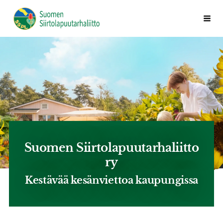
Siirry
Valik
Suomen Siirtolapuutarhaliitto ry
sivun
sisältöön
Suomen Siirtolapuutarhaliitto
ry
Kestävää kesänviettoa kaupungissa