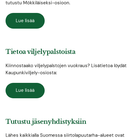
tutustu Mökkiläiseksi-osioon.
Lue lisää
Tietoa viljelypalstoista
Kiinnostaako viljelypalstojen vuokraus? Lisätietoa löydät
Kaupunkiviljely-osiosta:
Lue lisää
Tutustu jäsenyhdistyksiin
Lähes kaikkialla Suomessa siirtolapuutarha-alueet ovat