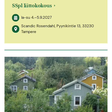
SSpl liittokokous
la-su
4.
–
5.9.2027
Scandic Rosendahl, Pyynikintie 13, 33230
Tampere