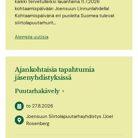
kaikki tervetulleiksi lauantaina 11.7.2026
kohtaamispäivään Joensuun Linnunlahdella!
Kohtaamispäivänä eri puolelta Suomea tulevat
siirtolapuutarhurit…
Aiempia uutisia
Ajankohtaisia tapahtumia
jäsenyhdistyksissä
Puutarhakävely
to 27.8.2026
Joensuun Siirtolapuutarhayhdistys /Joel
Rosenberg