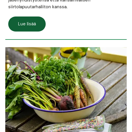
siirtolapuutarhaliiton kanssa.
Lue lisää