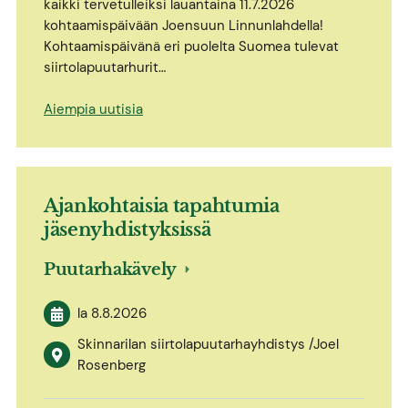
kaikki tervetulleiksi lauantaina 11.7.2026
kohtaamispäivään Joensuun Linnunlahdella!
Kohtaamispäivänä eri puolelta Suomea tulevat
siirtolapuutarhurit…
Aiempia uutisia
Ajankohtaisia tapahtumia
jäsenyhdistyksissä
Puutarhakävely
la 8.8.2026
Skinnarilan siirtolapuutarhayhdistys /Joel
Rosenberg