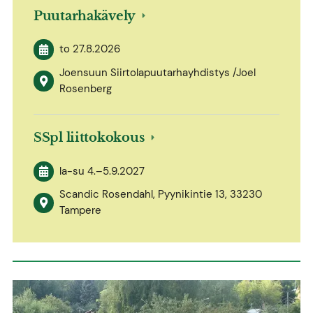
Puutarhakävely
to 27.8.2026
Joensuun Siirtolapuutarhayhdistys /Joel
Rosenberg
SSpl liittokokous
la-su
4.
–
5.9.2027
Scandic Rosendahl, Pyynikintie 13, 33230
Tampere