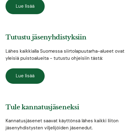
Lue lisää
Tutustu jäsenyhdistyksiin
Lähes kaikkialla Suomessa siirtolapuutarha-alueet ovat
yleisiä puistoalueita - tutustu ohjeisiin tästä:
Lue lisää
Tule kannatusjäseneksi
Kannatusjäsenet saavat käyttönsä lähes kaikki liiton
jäsenyhdistysten viljelijöiden jäsenedut.