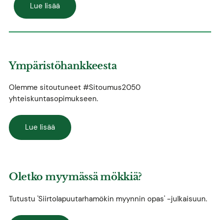
Lue lisää
Ympäristöhankkeesta
Olemme sitoutuneet #Sitoumus2050
yhteiskuntasopimukseen.
Lue lisää
Oletko myymässä mökkiä?
Tutustu 'Siirtolapuutarhamökin myynnin opas' -julkaisuun.