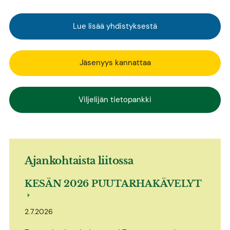
Lue lisää yhdistyksestä
Jäsenyys kannattaa
Viljelijän tietopankki
Ajankohtaista liitossa
KESÄN 2026 PUUTARHAKÄVELYT
2.7.2026