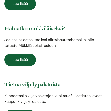
Lue lisää
Haluatko mökkiläiseksi?
Jos haluat ostaa itsellesi siirtolapuutarhamökin, niin
tutustu Mökkiläiseksi-osioon.
Lue lisää
Tietoa viljelypalstoista
Kiinnostaako viljelypalstojen vuokraus? Lisätietoa löydät
Kaupunkiviljely-osiosta: