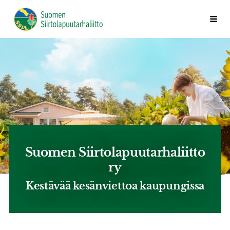
Siirry
Valik
Suomen Siirtolapuutarhaliitto ry
sivun
sisältöön
Suomen Siirtolapuutarhaliitto
ry
Kestävää kesänviettoa kaupungissa