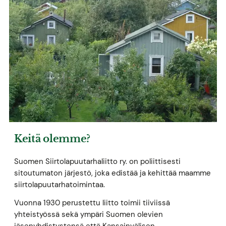
Keitä olemme?
Suomen Siirtolapuutarhaliitto ry. on poliittisesti
sitoutumaton järjestö, joka edistää ja kehittää maamme
siirtolapuutarhatoimintaa.
Vuonna 1930 perustettu liitto toimii tiiviissä
yhteistyössä sekä ympäri Suomen olevien
jäsenyhdistystensä että Kansainvälisen