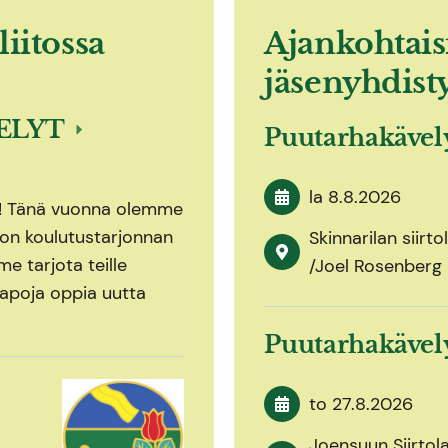
liitossa
Ajankohtais
jäsenyhdist
ELYT
Puutarhakäve
la 8.8.2026
n! Tänä vuonna olemme
iton koulutustarjonnan
Skinnarilan siirt
e tarjota teille
/Joel Rosenberg
apoja oppia uutta
Puutarhakäve
to 27.8.2026
Joensuun Siirtol