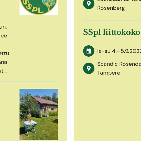
Rosenberg
an.
SSpl liittokok
lee
.
la-su
4.
–
5.9.202
ettu
ana
Scandic Rosendah
ut…
Tampere