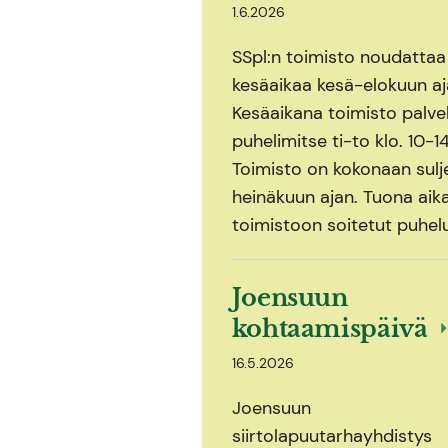
1.6.2026
SSpl:n toimisto noudattaa
kesäaikaa kesä-elokuun aj
Kesäaikana toimisto palve
puhelimitse ti-to klo. 10-14
Toimisto on kokonaan sulj
heinäkuun ajan. Tuona aik
toimistoon soitetut puhel
Joensuun
kohtaamispäivä
16.5.2026
Joensuun
siirtolapuutarhayhdistys