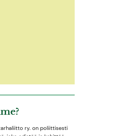
mme?
haliitto ry. on poliittisesti