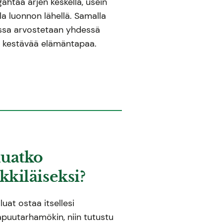
gähtää arjen keskellä, usein
a luonnon lähellä. Samalla
ossa arvostetaan yhdessä
a kestävää elämäntapaa.
uatko
kiläiseksi?
luat ostaa itsellesi
lapuutarhamökin, niin tutustu