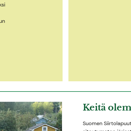
ksi
un
Keitä ole
Suomen Siirtolapuutar