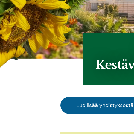
Kestäv
Lue lisää yhdistyksestä