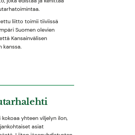
ö, joka edistää ja kehittää
tarhatoimintaa.
u liitto toimii tiiviissä
ympäri Suomen olevien
että Kansainvälisen
on kanssa.
utarhalehti
 kokoaa yhteen viljelyn ilon,
ajankohtaiset asiat
mästä. Liiton jäsenyhdistysten