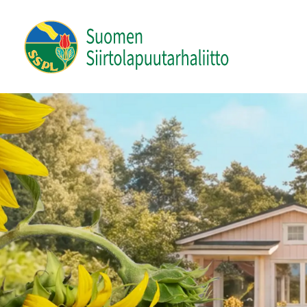
Siirry
sivun
Suomen Siirtolapuutarhaliitto ry
sisältöön