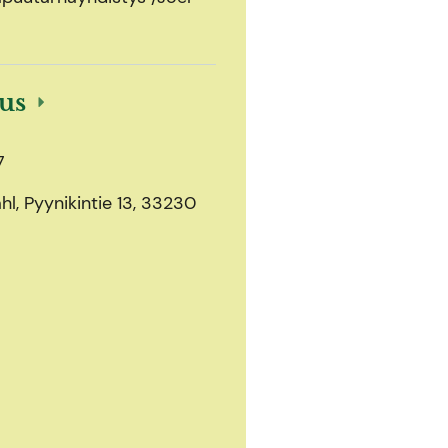
ous
7
l, Pyynikintie 13, 33230