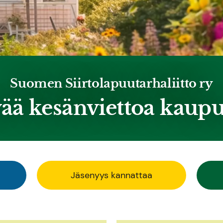
Suomen Siirtolapuutarhaliitto ry
ää kesänviettoa kaup
Jäsenyys kannattaa