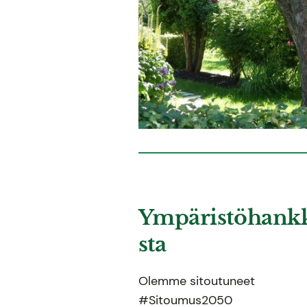
Ympäristöhank
sta
Olemme sitoutuneet
#Sitoumus2050