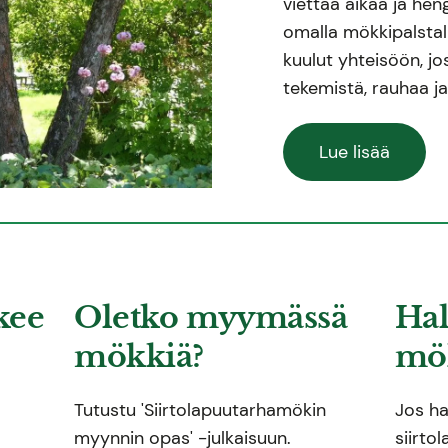
viettää aikaa ja hen
omalla mökkipalstall
kuulut yhteisöön, j
tekemistä, rauhaa j
Lue lisää
kee
Oletko myymässä
Hal
mökkiä?
mök
Tutustu 'Siirtolapuutarhamökin
Jos ha
myynnin opas' -julkaisuun.
siirto