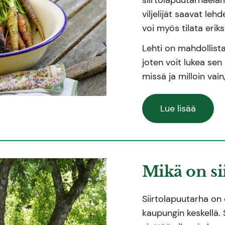
viljelijät saavat le
voi myös tilata erik
Lehti on mahdollis
joten voit lukea sen 
missä ja milloin vain,
Lue lisää
Mikä on si
Siirtolapuutarha on
kaupungin keskellä. S