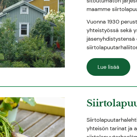
sitoutumaton järjest
maamme siirtolapuu
Vuonna 1930 perustett
yhteistyössä sekä 
jäsenyhdistystensä 
siirtolapuutarhaliit
Lue lisää
Siirtolapu
Siirtolapuutarhalehti
yhteisön tarinat ja 
siirtolapuutarhaelä