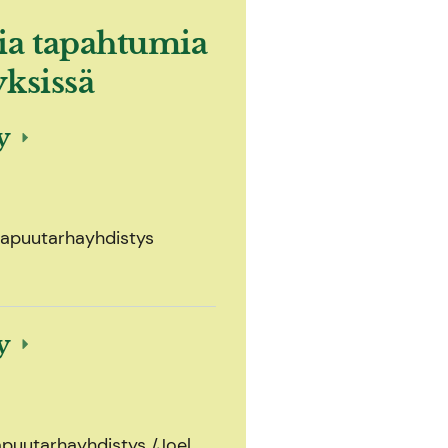
ia tapahtumia
yksissä
ly
olapuutarhayhdistys
ly
apuutarhayhdistys /Joel