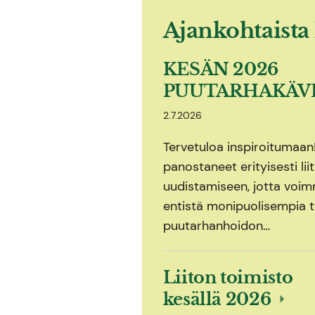
Ajankohtaista 
KESÄN 2026
PUUTARHAKÄV
2.7.2026
Tervetuloa inspiroitumaa
panostaneet erityisesti li
uudistamiseen, jotta voimm
entistä monipuolisempia t
puutarhanhoidon…
Liiton toimisto
kesällä 2026