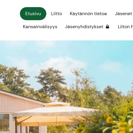
Etusivu
Liitto
Käytännön tietoa
Jäsenet
Kansainvälisyys
Jäsenyhdistykset
Liiton 