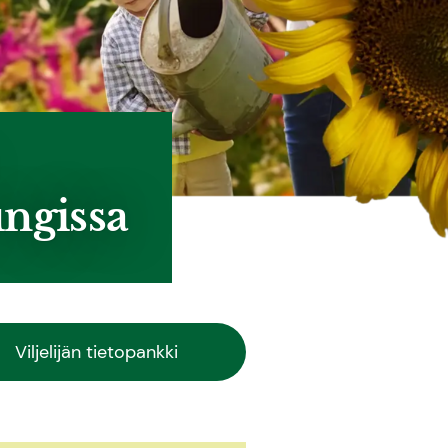
ungissa
Viljelijän tietopankki