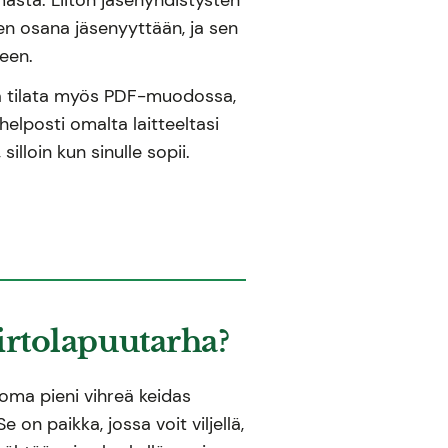
hden osana jäsenyyttään, ja sen
seen.
ta tilata myös PDF-muodossa,
helposti omalta laitteeltasi
 silloin kun sinulle sopii.
irtolapuutarha?
 oma pieni vihreä keidas
e on paikka, jossa voit viljellä,