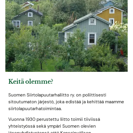
Keitä olemme?
Suomen Siirtolapuutarhaliitto ry. on poliittisesti
sitoutumaton järjestö, joka edistää ja kehittää maamme
siirtolapuutarhatoimintaa.
Vuonna 1930 perustettu liitto toimii tiiviissä
yhteistyössä sekä ympäri Suomen olevien
jäsenyhdistystensä että Kansainvälisen