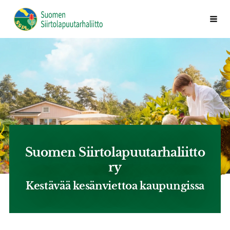
Siirry
Valik
Suomen Siirtolapuutarhaliitto ry
sivun
sisältöön
Suomen Siirtolapuutarhaliitto
ry
Kestävää kesänviettoa kaupungissa