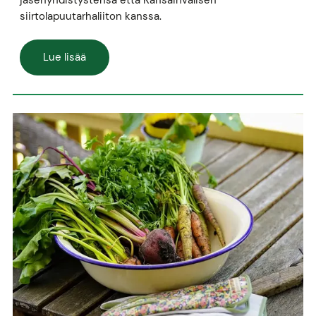
siirtolapuutarhaliiton kanssa.
Lue lisää