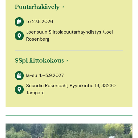
Puutarhakävely
to 27.8.2026
Joensuun Siirtolapuutarhayhdistys /Joel
Rosenberg
SSpl liittokokous
la-su
4.
–
5.9.2027
Scandic Rosendahl, Pyynikintie 13, 33230
Tampere