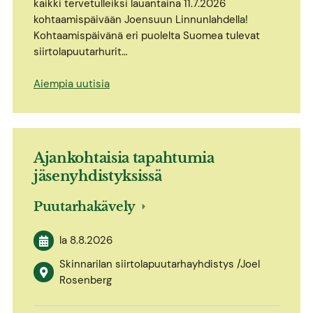
kaikki tervetulleiksi lauantaina 11.7.2026
kohtaamispäivään Joensuun Linnunlahdella!
Kohtaamispäivänä eri puolelta Suomea tulevat
siirtolapuutarhurit…
Aiempia uutisia
Ajankohtaisia tapahtumia
jäsenyhdistyksissä
Puutarhakävely
la 8.8.2026
Skinnarilan siirtolapuutarhayhdistys /Joel
Rosenberg