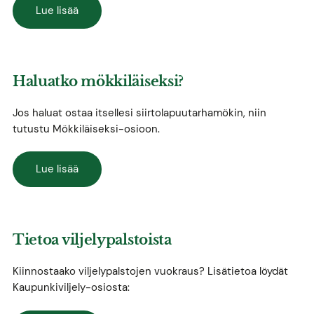
Lue lisää
Haluatko mökkiläiseksi?
Jos haluat ostaa itsellesi siirtolapuutarhamökin, niin
tutustu Mökkiläiseksi-osioon.
Lue lisää
Tietoa viljelypalstoista
Kiinnostaako viljelypalstojen vuokraus? Lisätietoa löydät
Kaupunkiviljely-osiosta: