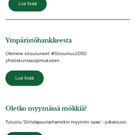
Lue lisää
Ympäristöhankkeesta
Olemme sitoutuneet #Sitoumus2050
yhteiskuntasopimukseen.
Lue lisää
Oletko myymässä mökkiä?
Tutustu 'Siirtolapuutarhamökin myynnin opas' -julkaisuun.