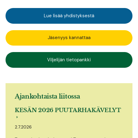
Lue lisää yhdistyksestä
Jäsenyys kannattaa
Viljelijän tietopankki
Ajankohtaista liitossa
KESÄN 2026 PUUTARHAKÄVELYT
2.7.2026