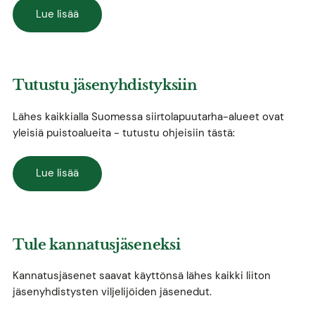
Lue lisää
Tutustu jäsenyhdistyksiin
Lähes kaikkialla Suomessa siirtolapuutarha-alueet ovat
yleisiä puistoalueita - tutustu ohjeisiin tästä:
Lue lisää
Tule kannatusjäseneksi
Kannatusjäsenet saavat käyttönsä lähes kaikki liiton
jäsenyhdistysten viljelijöiden jäsenedut.