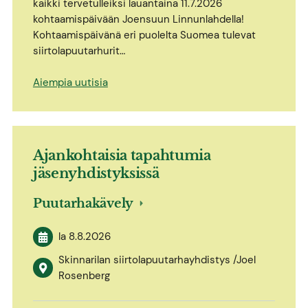
kaikki tervetulleiksi lauantaina 11.7.2026
kohtaamispäivään Joensuun Linnunlahdella!
Kohtaamispäivänä eri puolelta Suomea tulevat
siirtolapuutarhurit…
Aiempia uutisia
Ajankohtaisia tapahtumia
jäsenyhdistyksissä
Puutarhakävely
la 8.8.2026
Skinnarilan siirtolapuutarhayhdistys /Joel
Rosenberg