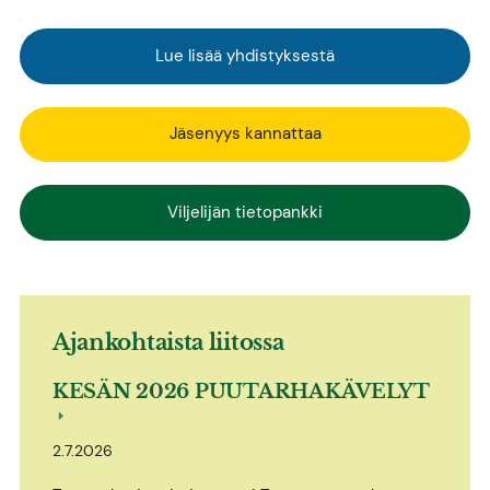
Lue lisää yhdistyksestä
Jäsenyys kannattaa
Viljelijän tietopankki
Ajankohtaista liitossa
KESÄN 2026 PUUTARHAKÄVELYT
2.7.2026