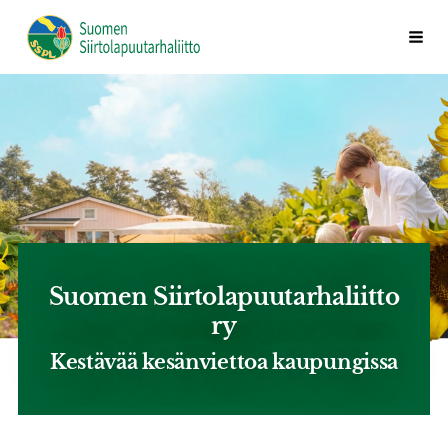
Siirry
Valik
Suomen Siirtolapuutarhaliitto ry
sivun
sisältöön
Suomen Siirtolapuutarhaliitto
ry
Kestävää kesänviettoa kaupungissa