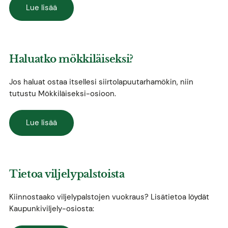
Lue lisää
Haluatko mökkiläiseksi?
Jos haluat ostaa itsellesi siirtolapuutarhamökin, niin
tutustu Mökkiläiseksi-osioon.
Lue lisää
Tietoa viljelypalstoista
Kiinnostaako viljelypalstojen vuokraus? Lisätietoa löydät
Kaupunkiviljely-osiosta: