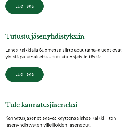
Lue lisää
Tutustu jäsenyhdistyksiin
Lähes kaikkialla Suomessa siirtolapuutarha-alueet ovat
yleisiä puistoalueita - tutustu ohjeisiin tästä:
Lue lisää
Tule kannatusjäseneksi
Kannatusjäsenet saavat käyttönsä lähes kaikki liiton
jäsenyhdistysten viljelijöiden jäsenedut.