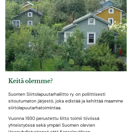
Keitä olemme?
Suomen Siirtolapuutarhaliitto ry. on poliittisesti
sitoutumaton järjestö, joka edistää ja kehittää maamme
siirtolapuutarhatoimintaa.
Vuonna 1930 perustettu liitto toimii tiiviissä
yhteistyössä sekä ympäri Suomen olevien
jäsenyhdistystensä että Kansainvälisen