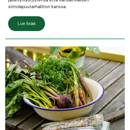
siirtolapuutarhaliiton kanssa.
Lue lisää