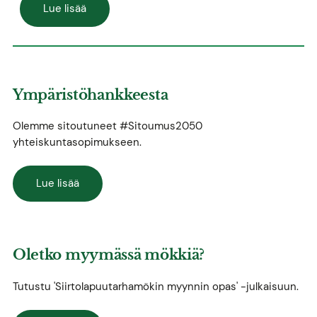
Lue lisää
Ympäristöhankkeesta
Olemme sitoutuneet #Sitoumus2050
yhteiskuntasopimukseen.
Lue lisää
Oletko myymässä mökkiä?
Tutustu 'Siirtolapuutarhamökin myynnin opas' -julkaisuun.