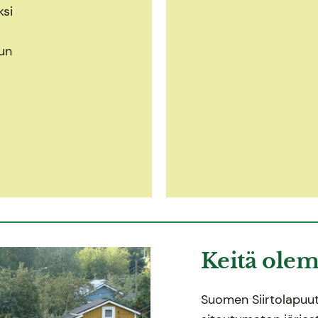
ksi
un
Keitä ole
Suomen Siirtolapuutar