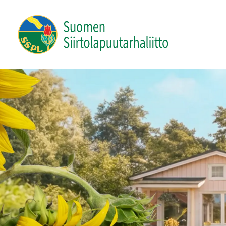
Siirry
sivun
Suomen Siirtolapuutarhaliitto ry
sisältöön