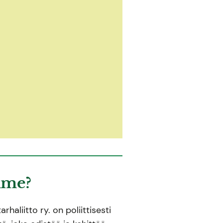
mme?
haliitto ry. on poliittisesti