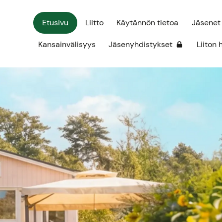
Etusivu
Liitto
Käytännön tietoa
Jäsenet
Kansainvälisyys
Jäsenyhdistykset
Liiton 