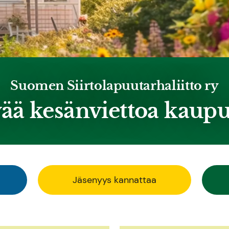
Suomen Siirtolapuutarhaliitto ry
ää kesänviettoa kaup
Jäsenyys kannattaa