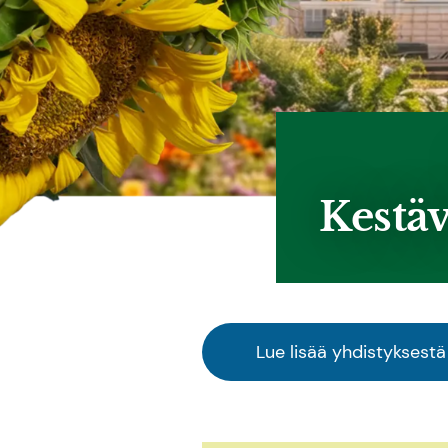
Kestäv
Lue lisää yhdistyksestä