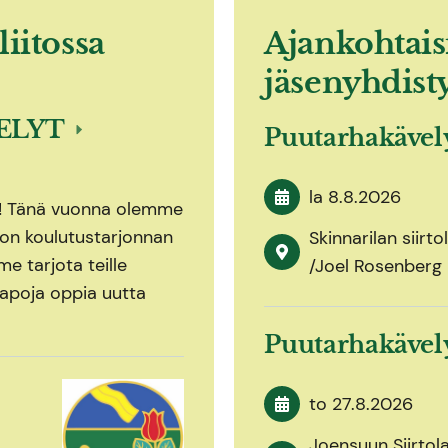
liitossa
Ajankohtais
jäsenyhdist
ELYT
Puutarhakäve
la 8.8.2026
n! Tänä vuonna olemme
iton koulutustarjonnan
Skinnarilan siirt
e tarjota teille
/Joel Rosenberg
apoja oppia uutta
Puutarhakäve
to 27.8.2026
Joensuun Siirtol