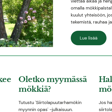
viettää aikaa ja hen
omalla mökkipalstall
kuulut yhteisöön, j
tekemistä, rauhaa j
Lue lisää
kee
Oletko myymässä
Hal
mökkiä?
mök
Tutustu 'Siirtolapuutarhamökin
Jos ha
myynnin opas' -julkaisuun.
siirto