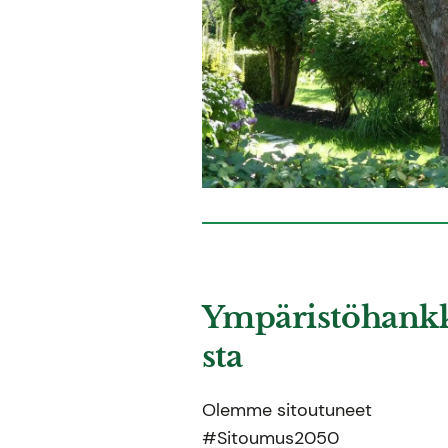
Ympäristöhank
sta
Olemme sitoutuneet
#Sitoumus2050