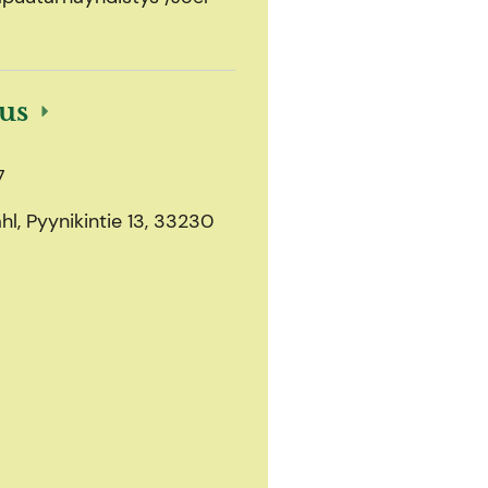
ous
7
l, Pyynikintie 13, 33230