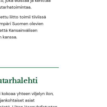
ö, joka edistää ja kehittää
tarhatoimintaa.
u liitto toimii tiiviissä
ympäri Suomen olevien
että Kansainvälisen
on kanssa.
utarhalehti
 kokoaa yhteen viljelyn ilon,
ajankohtaiset asiat
mästä. Liiton jäsenyhdistysten