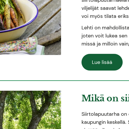
viljelijät saavat le
voi myös tilata erik
Lehti on mahdollis
joten voit lukea sen 
missä ja milloin vain,
Lue lisää
Mikä on si
Siirtolapuutarha on
kaupungin keskellä. S