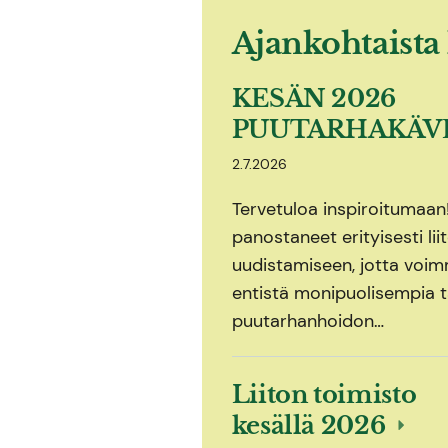
Ajankohtaista 
KESÄN 2026
PUUTARHAKÄV
2.7.2026
Tervetuloa inspiroitumaa
panostaneet erityisesti li
uudistamiseen, jotta voimm
entistä monipuolisempia t
puutarhanhoidon…
Liiton toimisto
kesällä 2026