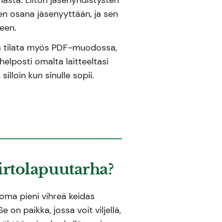
hden osana jäsenyyttään, ja sen
seen.
ta tilata myös PDF-muodossa,
helposti omalta laitteeltasi
 silloin kun sinulle sopii.
irtolapuutarha?
 oma pieni vihreä keidas
e on paikka, jossa voit viljellä,