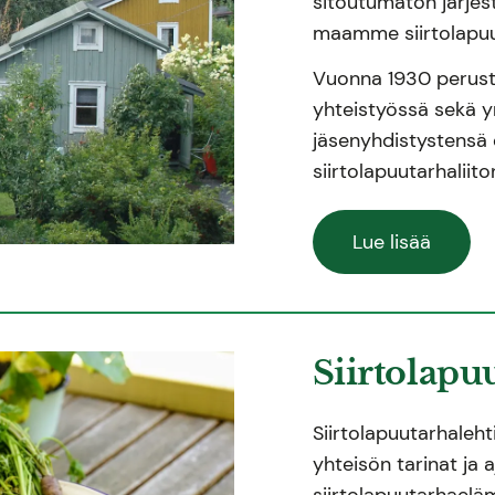
sitoutumaton järjest
maamme siirtolapuu
Vuonna 1930 perustett
yhteistyössä sekä 
jäsenyhdistystensä 
siirtolapuutarhaliit
Lue lisää
Siirtolapu
Siirtolapuutarhalehti
yhteisön tarinat ja 
siirtolapuutarhaelä