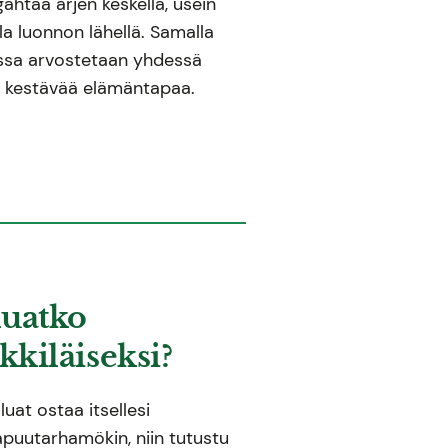
gähtää arjen keskellä, usein
a luonnon lähellä. Samalla
ossa arvostetaan yhdessä
a kestävää elämäntapaa.
uatko
kiläiseksi?
luat ostaa itsellesi
lapuutarhamökin, niin tutustu