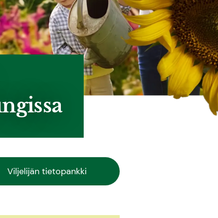
ungissa
Viljelijän tietopankki