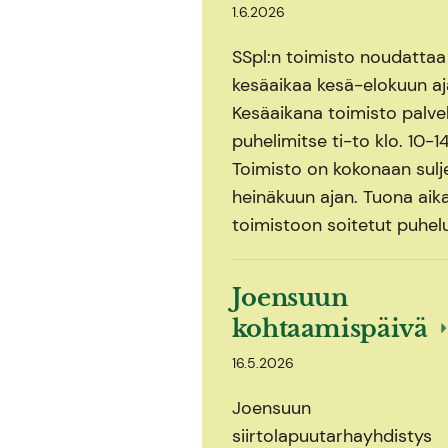
1.6.2026
SSpl:n toimisto noudattaa
kesäaikaa kesä-elokuun aj
Kesäaikana toimisto palve
puhelimitse ti-to klo. 10-14
Toimisto on kokonaan sulj
heinäkuun ajan. Tuona aik
toimistoon soitetut puhel
Joensuun
kohtaamispäivä
16.5.2026
Joensuun
siirtolapuutarhayhdistys