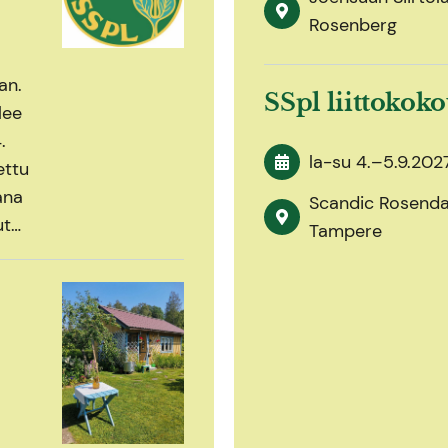
Rosenberg
an.
SSpl liittokok
lee
.
la-su
4.
–
5.9.202
ettu
ana
Scandic Rosendah
ut…
Tampere