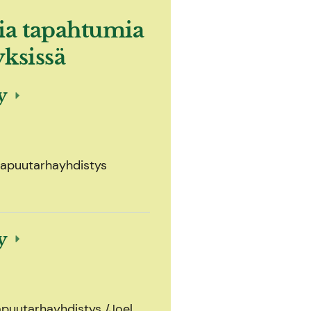
ia tapahtumia
yksissä
ly
olapuutarhayhdistys
ly
apuutarhayhdistys /Joel