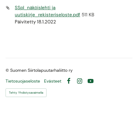
SSpl_näköislehti ja
uutiskirje_rekisteriseloste.pdf
511 KB
Päivitetty 18.1.2022
©
Suomen Siirtolapuutarhaliitto ry
Tietosuojaseloste
Evästeet
Facebook
Instagram
YouTube
Tehty Yhdistysavaimella