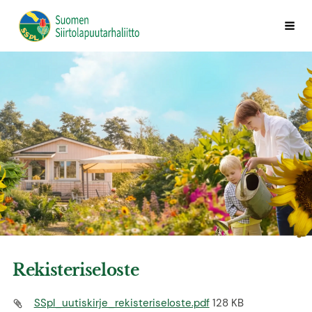
Siirry
Vali
Suomen Siirtolapuutarhaliitto ry
sivun
sisältöön
Rekisteriseloste
SSpl_uutiskirje_rekisteriseloste.pdf
128 KB