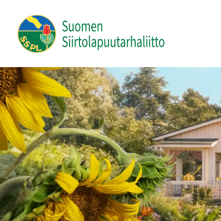
Siirry
sivun
Suomen Siirtolapuutarhaliitto ry
sisältöön