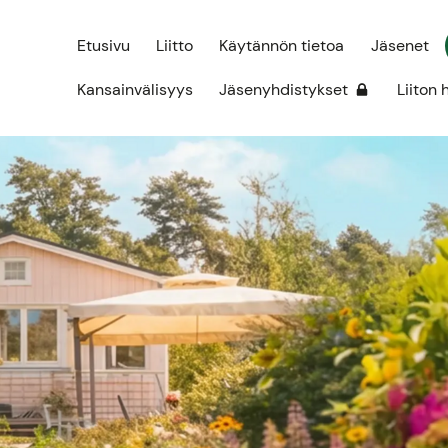
Etusivu
Liitto
Käytännön tietoa
Jäsenet
Kansainvälisyys
Jäsenyhdistykset
Liiton 