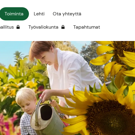
Toiminta
Lehti
Ota yhteyttä
hallitus
Työvaliokunta
Tapahtumat